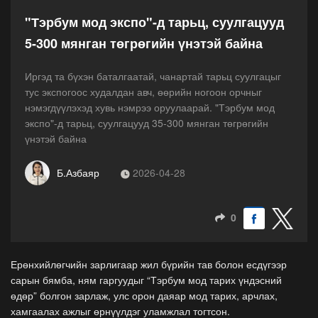
"Тэрбум мод экспо"-д тарьц, суулгацууд
5-300 мянган төгрөгийн үнэтэй байна
Иргэд та бүхэн баталгаатай, чанартай тарьц суулгацыг
тус экспогоос худалдан авч, өөрийн ногоон орчныг
нэмэгдүүлэхэд хувь нэмрээ оруулаарай. "Тэрбум мод
экспо"-д тарьц, суулгацууд 35-300 мянган төгрөгийн
үнэтэй байна
Б.Азбаяр
2026-04-28
0
Ерөнхийлөгчийн зарлигаар жил бүрийн тав болон есдүгээр
сарын бямба, ням гаргуудыг “Тэрбум мод тарих үндэсний
өдөр” болгон зарлаж, улс орон даяар мод тарих, арчлах,
хамгаалах ажлыг өрнүүлдэг уламжлал тогтсон.