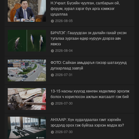
Н.Учрал: Бүсийн чуулган, салбарын ой,
форум, хурал зэрэг бүх арга хэмжээг
цуцаллаа
2026-08-05
БИЧЛЭГ: Гашуудсан эх далайн гахай үхсэн
тугалаа зургаан өдөр нуруун дээрээ авч
явжээ
2026-08-04
ФОТО: Сайхан амьдаръя гэхээр шатахуунд
дугаарлаад завгүй
2026-07-31
13-15 насны хүүхэд хөнгөн хөдөлмөр эрхэлж
болох ч хориглосон ажлын жагсаалт гэж бий
2026-07-30
АНХААР: Хүн худалдаалах гэмт хэргийн
эрсдэлд орох гэж буйгаа хэрхэн мэдэх вэ?
2026-07-30