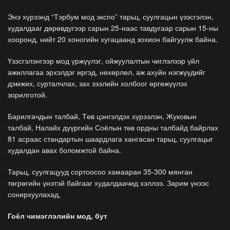
Энэ хүрээнд “Тэрбум мод экспо” тарьц, суулгацын үзэсгэлэн,
худалдааг дөрөвдүгээр сарын 25-наас тавдугаар сарын 15-ны
хооронд, нийт 20 хоногийн хугацаанд зохион байгуулж байна.
Үзэсгэлэнгээр мод үржүүлэг, ойжуулалтын чиглэлээр үйл
ажиллагаа эрхэлдэг иргэд, нөхөрлөл, аж ахуйн нэгжүүдийг
дэмжих, сурталчлах, зах зээлийн холбоог өргөжүүлэх
зорилготой.
Барилгачдын талбай, Төв цэнгэлдэх хүрээлэн, Жуковын
талбай, Налайх дүүргийн Соёлын төв ордны талбайд байрлах
81 асраас стандартын шаардлага хангасан тарьц, суулгацыг
худалдан авах боломжтой байна.
Тарьц, суулгацууд сортоосоо хамааран 35-300 мянган
төгрөгийн үнэтэй байгааг худалдаачид хэллээ. Зарим үнээс
сонирхуулахад,
Гоёл чимэглэлийн мод, бут