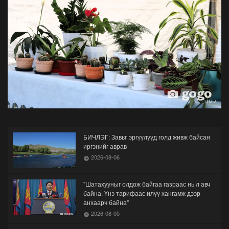
БИЧЛЭГ: Завьт эргүүлүүд голд живж байсан
иргэнийг аврав
2026-08-06
"Шатахууныг олдож байгаа газраас нь л авч
байна. Үнэ тарифаас илүү хангамж дээр
анхаарч байна"
2026-08-05