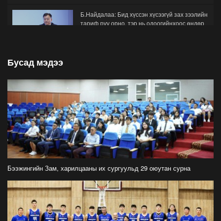
Б.Найдалаа: Бид хүссэн хүсээгүй зах зээлийн
тариф руу орно, тэр нь одоогийнхоос өндөр
байна
2026-07-26
Бусад мэдээ
Орон нутгийн зам ашигласны төлбөрийг
1000-aaс 5000 төгрөг болгож нэмлээ
2026-07-22
С.Амарсайхан: Фэйсбүүкээр ангийн групп чат
нээдэг, үүгээр даалгавраа өгдгийг зогсоож,
хаана
2026-07-21
ФОТО: Тажикистан Улсын Ерөнхийлөгчийн
айлчлал эхэллээ
Бээжингийн Зам, харилцааны их сургуульд 29 оюутан сурна
2026-07-21
"Улсын цолд хүрсэн бөхчүүдээс допинг
илрээгүй, аймгийн цолтой нэг бөхөөс илэрсэн
гэх имэйл ирсэн"