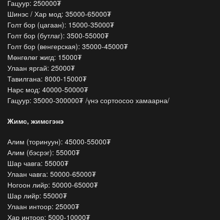
Гацуур: 250000₮
Шинэс / Хар мод: 35000-65000₮
Голт бор (цагаан): 15000-35000₮
Голт бор (бутлаг): 3500-55000₮
Голт бор (венгерская): 35000-45000₮
Мөнгөлөг жигд: 15000₮
Улаан яргай: 25000₮
Тавилгана: 8000-15000₮
Нарс мод: 40000-50000₮
Гацуур: 35000-300000₮ /үнэ сортоосоо хамаарна/
Жимс, жимсгэнэ
Алим (торинуун): 45000-55000₮
Алим (бэсрэг): 55000₮
Шар чавга: 55000₮
Улаан чавга: 50000-65000₮
Ногоон лийр: 50000-65000₮
Шар лийр: 55000₮
Улаан интоор: 25000₮
Хар интоор: 5000-10000₮