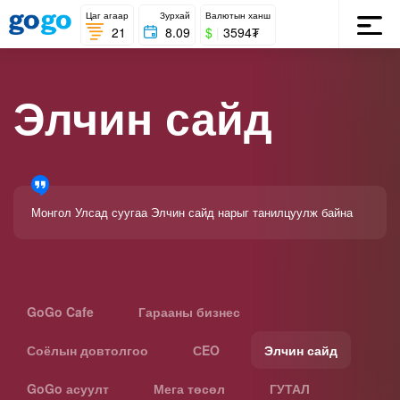
Цаг агаар
Зурхай
Валютын ханш
21
8.09
$
|
3594₮
Элчин сайд
Монгол Улсад суугаа Элчин сайд нарыг танилцуулж байна
GoGo Cafe
Гарааны бизнес
Соёлын довтолгоо
СEO
Элчин сайд
GoGo асуулт
Мега төсөл
ГУТАЛ