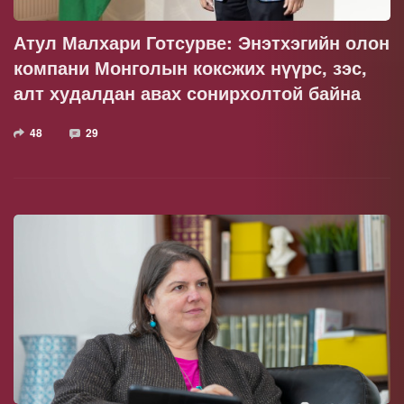
Атул Малхари Готсурве: Энэтхэгийн олон
компани Монголын коксжих нүүрс, зэс,
алт худалдан авах сонирхолтой байна
48
29