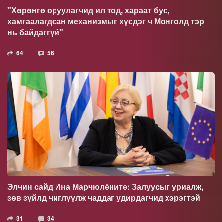
"Хөрөнгө оруулагчид ил тод, хараат бус,
хамгаалагдсан механизмыг хүсдэг ч Монголд тэр
нь байдаггүй"
64
56
Элчин сайд Ина Марчюлёните: Залуусыг уриалж,
зөв зүйлд чиглүүлж чаддаг удирдагчид хэрэгтэй
31
34