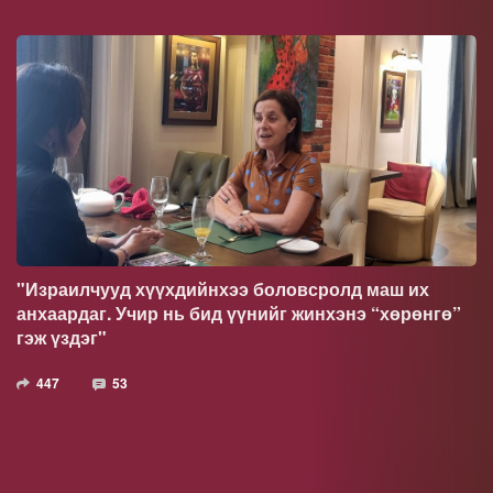
"Израилчууд хүүхдийнхээ боловсролд маш их
анхаардаг. Учир нь бид үүнийг жинхэнэ “хөрөнгө”
гэж үздэг"
447
53