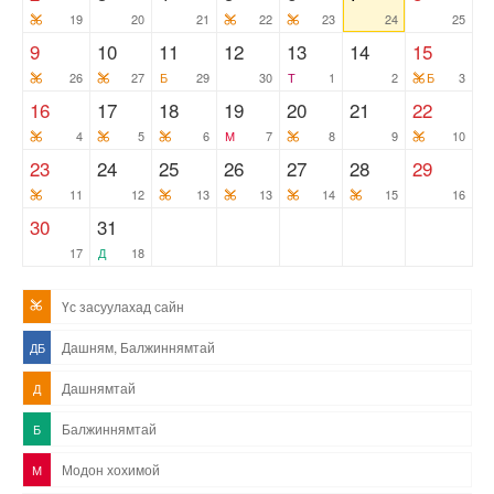
19
20
21
22
23
24
25
9
10
11
12
13
14
15
26
27
Б
29
30
Т
1
2
Б
3
16
17
18
19
20
21
22
4
5
6
М
7
8
9
10
23
24
25
26
27
28
29
11
12
13
13
14
15
16
30
31
17
Д
18
Үс засуулахад сайн
Дашням, Балжиннямтай
ДБ
Дашнямтай
Д
Балжиннямтай
Б
Модон хохимой
М