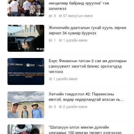
нөхцөлөөр байранд оруулна" гэж
залилжээ
3
57 минутын өмнө
Жолоочийн даатгалын тухай хууль зөрчих
зөрчил 34 хувиар буурчээ
1
1 цагийн өмнө
Бэрс Финансын татсан 2 сая ам.долларын
санхүүжилт эмэгтэй бизнес эрхлэгчдэд
чиглэнэ
1 цагийн өмнө
Хөтчийн тэмдэглэл #2: Паркинсоны
өвчтэй, өндөр нидерландтай алхсан нь…
3
2 цагийн өмнө
"Шатахуун олгох мөнгөн дүнгийн
хязгаарыг 100 мянган төгрөгт хүргэхээр