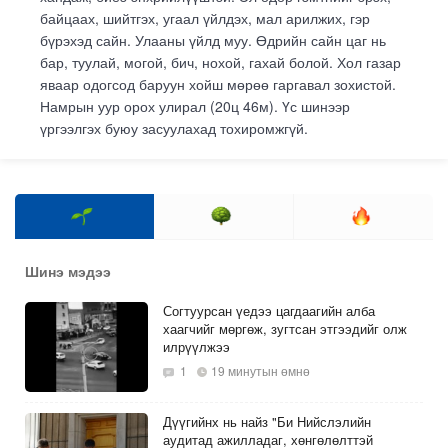
байцаах, шийтгэх, угаал үйлдэх, мал арилжих, гэр
бүрэхэд сайн. Улааны үйлд муу. Өдрийн сайн цаг нь
бар, туулай, могой, бич, нохой, гахай болой. Хол газар
яваар одогсод баруун хойш мөрөө гаргавал зохистой.
Намрын уур орох улирал (20ц 46м). Үс шинээр
үргээлгэх буюу засуулахад тохиромжгүй.
Шинэ мэдээ
Согтуурсан үедээ цагдаагийн алба
хаагчийг мөргөж, зугтсан этгээдийг олж
илрүүлжээ
1
19 минутын өмнө
Дүүгийнх нь найз "Би Нийслэлийн
аудитад ажилладаг, хөнгөлөлттэй