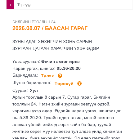
Тэрсүүд
Т
БИЛГИЙН ТООЛЛЫН 24
2026.08.07 / БААСАН ГАРАГ
ЗУНЫ АДАГ ХӨХӨГЧИН ХОНЬ САРЫН
ЗУРГААН ЦАГААН ХАРАГЧИН ҮХЭР ӨДӨР
Үс засуулвал:
Өвчин эмгэг ирнэ
Наран ургах, шингэх:
05.36-20.20
Барилдлага:
Түлэх
Шүтэн барилдлага:
Төрөхүй
Суудал:
Уул
Аргын тооллын 8 сарын 7, Сугар гараг. Билгийн
тооллын 24, Нэгэн эхийн зургаан хөвгүүн одтой,
харагчин үхэр өдөр. Өдрийн наран ургах, шингэх цаг
нь: 5:36-20:20. Тухайн өдөр тахиа, могой жилтнээ
аливаа үйлийг хийхэд эерэг сайн ба бар, туулай
жилтнээ сөрөг муу нөлөөтэй тул элдэв үйлд хянамгай
хандаж, биеэ энхрийлүүштэй. Эл өдөр гэмтнийг эрэх,