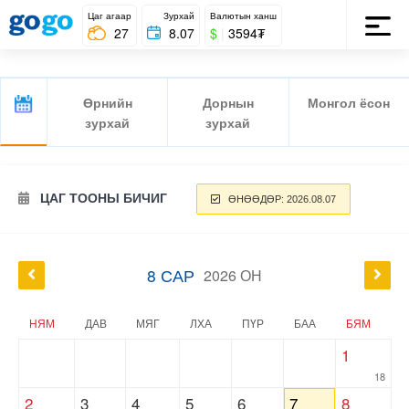
Цаг агаар
Зурхай
Валютын ханш
27
8.07
$
|
3594₮
Өрнийн
Дорнын
Монгол ёсон
зурхай
зурхай
ЦАГ ТООНЫ БИЧИГ
ӨНӨӨДӨР: 2026.08.07
8 САР
2026 ОН
НЯМ
ДАВ
МЯГ
ЛХА
ПҮР
БАА
БЯМ
1
18
2
3
4
5
6
7
8