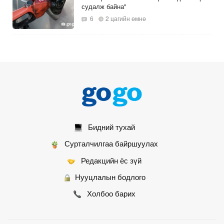
судалж байна"
6
2 цагийн өмнө
Эм шинжлэх лаборатори химийн бодисын
тусгай зөвшөөрөл авлаа
2 цагийн өмнө
Нийгмийн сүлжээний зохицуулалт:
Хүүхэд хамгаалах бодлого уу, үг хэлэх
эрхийг хязгаарлах оролдлого уу?
Бидний тухай
2
2 цагийн өмнө
Сурталчилгаа байршуулах
Редакцийн ёс зүй
Нууцлалын бодлого
Холбоо барих