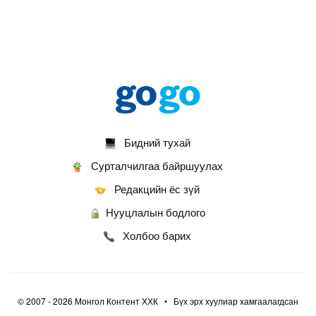
Бидний тухай
Сурталчилгаа байршуулах
Редакцийн ёс зүй
Нууцлалын бодлого
Холбоо барих
© 2007 - 2026 Монгол Контент ХХК • Бүх эрх хуулиар хамгаалагдсан