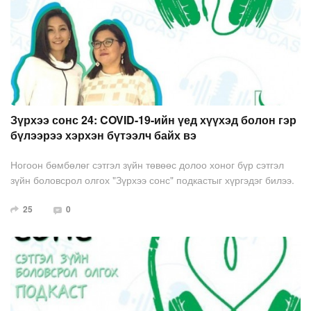
Зүрхээ сонс 24: COVID-19-ийн үед хүүхэд болон гэр
бүлээрээ хэрхэн бүтээлч байх вэ
Ногоон бөмбөлөг сэтгэл зүйн төвөөс долоо хоног бүр сэтгэл
зүйн боловсрол олгох "Зүрхээ сонс" подкастыг хүргэдэг билээ.
Энэ дугаарт тус төвийн сэтгэлзүйч А.Хонгорзул, П.Энхчимэг
25
0
нар COVID-19 ба хүүхдүүд сэдвээр ярилцжээ.