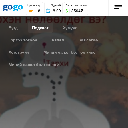
Цаг агаар
Зурхай
Валютын ханш
18
8.09
$
|
3594₮
Бүгд
Подкаст
Хүмүүс
Гэртээ тогооч
Аялал
Зөвлөгөө
Хоол зүйч
Миний санал болгох кино
Миний санал болгох ном