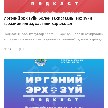
Иргэний эрх зүйн болон захиргааны эрх зүйн
гэрээний ялгаа, хэргийн харьяалал
Подкастын ээлжит дугаар “Иргэний эрх зүйн болон захиргааны
эрх зүйн гэрээний ялгаа, хэргийн харьяалал” сэдвийн хүрээнд
та бүхэнд хүрч байна. Энэхүү дугаарын зочноор МХХ-ны
54
0
гишүүн, хуульч, хууль зүйн доктор Д.Сүнжид, Чингэлтэй
дүүргийн Иргэний хэргийн анхан шатны шүүхийн шүүгч
Н.Баярмаа, зочин хөтлөгчөөр Иргэний эрх зүйн хорооны
Удирдах зөвлөлийн гишүүн, хуульч Ц.Должинсүрэн нар
оролцож сонирхолтой ярилцлага өрнүүллээ.