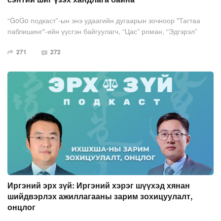
“GoGo подкаст”-ын энэ удаагийн дугаарын зочноор "Тагтаа
паблишинг"-ийн үүсгэн байгуулагч, “Цас” роман, “Эдгэрэл”
яруу найргийн түүврээрээ уншигчдын танил болсон
271
272
Б.Баясгалан оролцож байна.
Иргэний эрх зүй: Иргэний хэрэг шүүхэд хянан
шийдвэрлэх ажиллагааны зарим зохицуулалт,
онцлог