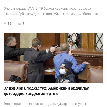
Энэ дугаараас COVID-19 ба хөл хорионы үеэр гэрээсээ
ажиллаж буй ээжүүдийн сэтгэл зүй, ажил амьдрал болон сэтгэл
зүйн эрүүл мэнддээ анхаарч болохуйц арга замуудын талаар
85
7
сонсоорой.
Элдэв яриа подкаст#2: Америкийн ардчилал
дотооддоо халдлагад өртөв
Элдэв яриа подкастын хоёр дахь дугаарт олон улсын