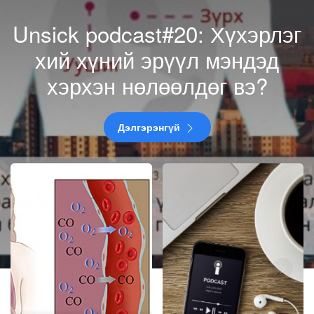
Unsick podcast#20: Хүхэрлэг
хий хүний эрүүл мэндэд
хэрхэн нөлөөлдөг вэ?
Дэлгэрэнгүй