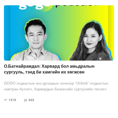
хороо хамтран хүргэж байна. Энэ дугаараар гэрлэлт цуцлах
үед хүүхдийн асрамж тогтоох, тэтгэлэг гаргуулах асуудлаар
сонирхолтой ярилцлага өрнүүллээ.
О.Батнайрамдал: Харвард бол амьдралын
сургууль, тэнд би хамгийн их хөгжсөн
GOGO подкастын энэ дугаарын зочноор “Unlock” подкастын
хамтран бүтээгч, Харвардын Бизнесийн сургуулийн төгсөгч
О.Батнайрамдалыг урьж ярилцлаа.
1519
845