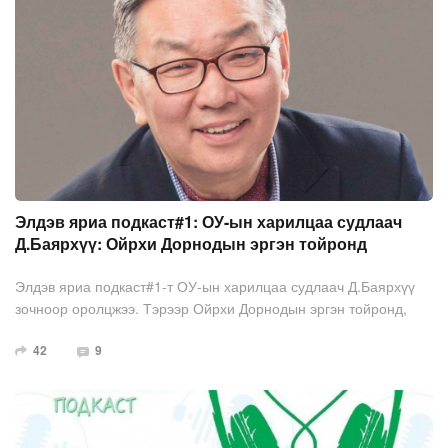
бүхэнд Монгол Улсад арбитрын байгууллага үүсэж хөгжсөний
90 жилийн ойн мэнд дэвшүүлье.
Элдэв яриа подкаст#1: ОУ-ын харилцаа судлаач
Д.Баярхүү: Ойрхи Дорнодын эргэн тойронд
Элдэв яриа подкаст#1-т ОУ-ын харилцаа судлаач Д.Баярхүү
зочноор оролцжээ. Тэрээр Ойрхи Дорнодын эргэн тойронд,
Иран-Америк-Израилийн харилцаа, ираны цөмийн физикчийн
42
9
үхэл зэргийг хөнджээ.