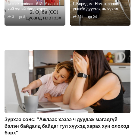
Unsick podcast #12: Угаарын
Г.Бөридэм: Номыг заавал
хий хүний биед хэрхэн
уншиж дуусгах нь чухал
хордлого үүсгэдэг вэ?
биш. Гол санааг нь л ойлгох
3
8
331
24
хэрэгтэй
Зүрхээ сонс: "Ажлаас хэзээ ч дуудаж магадгүй
бэлэн байдалд байдаг тул хүүхэд харах хүн олоход
бэрх"