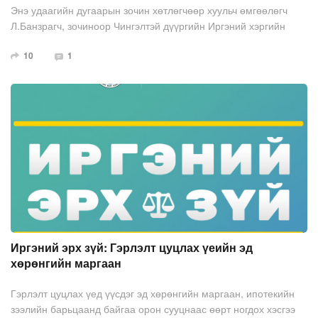
Энэ удаагийн дугаарын зочин хөтлөгчөөр хуульч өмгөөлөгч
Л.Банзрагч, зочиноор Чингэлтэй дүүргийн Иргэний хэргийн
анхан шатны шүүхийн шүүгч Т.Наранцогт оролцлоо. Тэд
10
1
“Иргэний хэрэг шүүхэд хянан шийдвэрлэх ажиллагааны зарим
зохицуулалт, онцлог” сэдвийн хүрээнд Иргэний хэрэг шүүхэд
хянан шийдвэрлэх тухай хуулийн 38 дугаар зүйлийн 38.9, мөн
хуулийн 105 дугаар зүйлийн 105.2-т заасан зохицуулалтын
хэрэглээ, онцлогын талаар ярилцлаа.
Иргэний эрх зүй: Гэрлэлт цуцлах үеийн эд
хөрөнгийн маргаан
Гэрлэлт цуцлах үед үүсдэг эд хөрөнгийн маргаан, ипотекийн
зээлийн барьцаанд байгаа орон сууцнаас өөрт ногдох хэсгээ