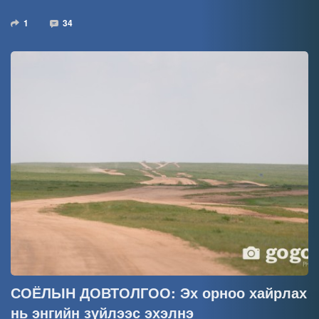
1
34
СОЁЛЫН ДОВТОЛГОО: Эх орноо хайрлах
нь энгийн зүйлээс эхэлнэ