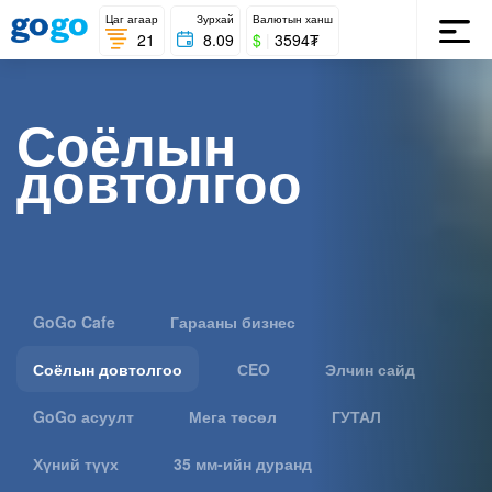
Цаг агаар
Зурхай
Валютын ханш
21
8.09
$
|
3594₮
Соёлын
довтолгоо
GoGo Cafe
Гарааны бизнес
Соёлын довтолгоо
СEO
Элчин сайд
GoGo асуулт
Мега төсөл
ГУТАЛ
Хүний түүх
35 мм-ийн дуранд