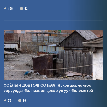
158
42
СОЁЛЫН ДОВТОЛГОО №69: Нүхэн жорлонгоо
соруулдаг болчихвол цэвэр ус уух боломжтой
75
39