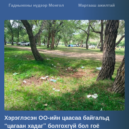
Гаднынхны нүдээр Монгол
Маргааш ажилтай
Хэрэглэсэн ОО-ийн цаасаа байгальд
“цагаан хадаг” болгохгүй бол гоё