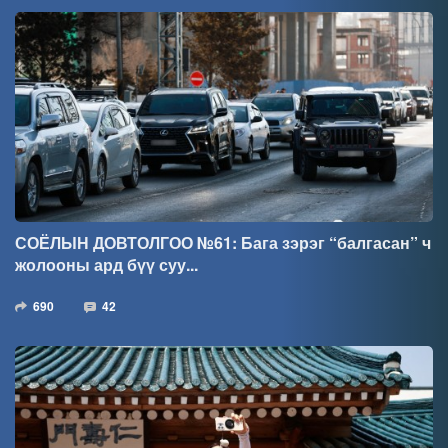
СОЁЛЫН ДОВТОЛГОО №61: Бага зэрэг “балгасан” ч
жолооны ард бүү суу...
690
42