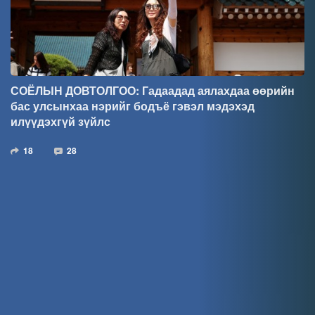
СОЁЛЫН ДОВТОЛГОО: Гадаадад аялахдаа өөрийн
бас улсынхаа нэрийг бодъё гэвэл мэдэхэд
илүүдэхгүй зүйлс
18
28