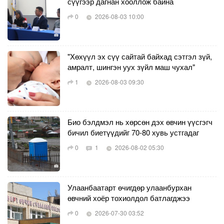
сүүгээр дагнан хооллож байна
0
2026-08-03 10:00
"Хөхүүл эх сүү сайтай байхад сэтгэл зүй,
амралт, шингэн уух зүйл маш чухал"
1
2026-08-03 09:30
Био бэлдмэл нь хөрсөн дэх өвчин үүсгэгч
бичил биетүүдийг 70-80 хувь устгадаг
0
1
2026-08-02 05:30
Улаанбаатарт өчигдөр улаанбурхан
өвчний хоёр тохиолдол батлагджээ
0
2026-07-30 03:52