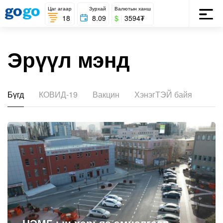
Цаг агаар
Зурхай
Валютын ханш
18
8.09
$
|
3594₮
Эрүүл мэнд
Бүгд
КОВИД-19
Вакцин
ХэнэгТЭЙ байя
НЭМГ-ын харьяа эмнэлгээр