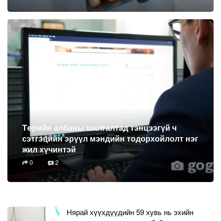
Төрийн албаны шалгалтад тэнцээгүй ч
сэтгэцийн эрүүл мэндийн тодорхойлолт нэг
жил хүчинтэй
0
2
Нярай хүүхдүүдийн 59 хувь нь эхийн