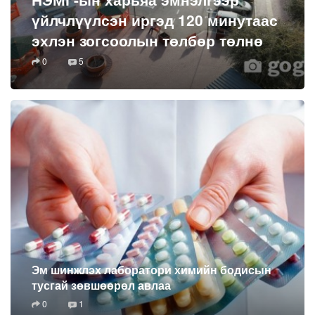
үйлчлүүлсэн иргэд 120 минутаас
эхлэн зогсоолын төлбөр төлнө
0
5
Эм шинжлэх лаборатори химийн бодисын
тусгай зөвшөөрөл авлаа
0
1