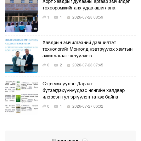
Хорт хавдрыг дулааны аргаар эмчилдэг
төхөөрөмжийг анх удаа ашиглана
1
1
2026-07-28 08:59
Хавдрын эмчилгээний дэвшилтэт
технологийг Монголд нэвтрүүлэх хамтын
ажиллагааг эхлүүлжээ
0
2
2026-07-28 07:45
Сэрэмжлүүлэг: Дараах
бүтээгдэхүүнүүдээс нянгийн халдвар
илэрсэн тул эргүүлэн татаж байна
0
1
2026-07-27 06:32
Цааш үзэх