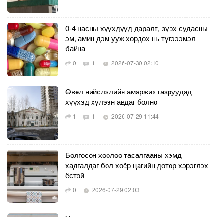
0-4 насны хүүхдүүд даралт, зүрх судасны
эм, амин дэм ууж хордох нь түгэээмэл
байна
0
1
2026-07-30 02:10
Өвөл нийслэлийн амаржих газруудад
хүүхэд хүлээн авдаг болно
1
1
2026-07-29 11:44
Болгосон хоолоо тасалгааны хэмд
хадгалдаг бол хоёр цагийн дотор хэрэглэх
ёстой
0
2026-07-29 02:03