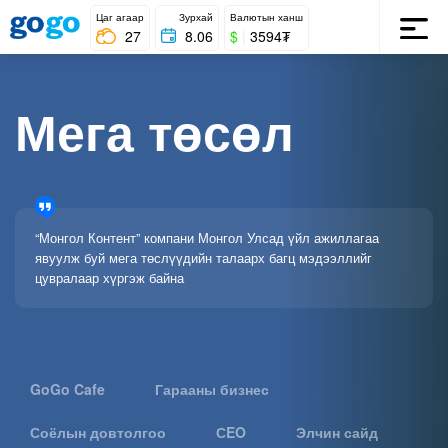
Цаг агаар
Зурхай
Валютын ханш
27
8.06
$
|
3594₮
Мега төсөл
“Монгол Контент” компани Монгол Улсад үйл ажиллагаа
явуулж буй мега төслүүдийн талаарх багц мэдээллийг
цувралаар хүргэж байна
GoGo Cafe
Гарааны бизнес
Соёлын довтолгоо
СEO
Элчин сайд