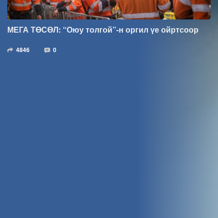
МЕГА ТӨСӨЛ: “Оюу толгой”-н оргил үе ойртсоор
4846
0