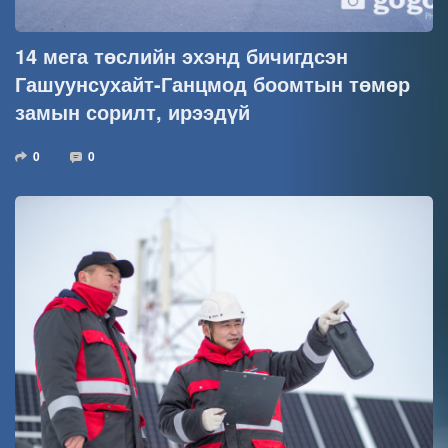
14 мега төслийн эхэнд бичигдсэн
Гашуунсухайт-Ганцмод боомтын төмөр
замын сорилт, ирээдүй
0
0