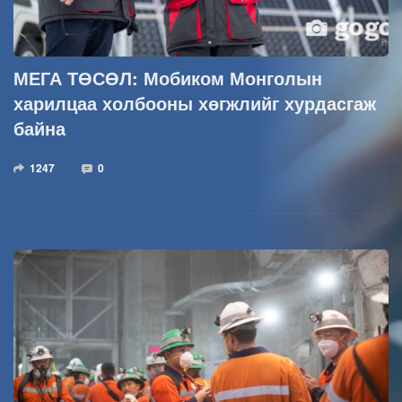
МЕГА ТӨСӨЛ: Мобиком Монголын
харилцаа холбооны хөгжлийг хурдасгаж
байна
1247
0