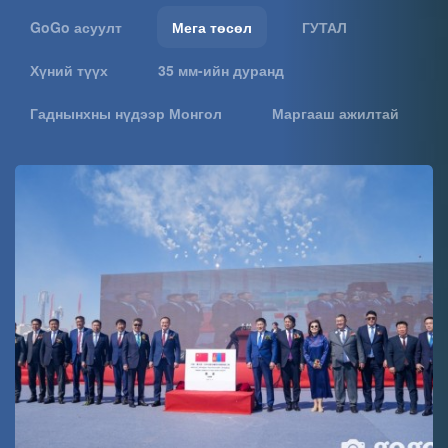
GoGo асуулт
Мега төсөл
ГУТАЛ
Хүний түүх
35 мм-ийн дуранд
Гаднынхны нүдээр Монгол
Маргааш ажилтай