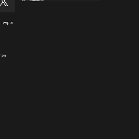
гэж буйгаа хэрхэн мэдэх
вэ?
2026-07-30
н үүрэг
Б.Найдалаа: Бид хүссэн
хүсээгүй зах зээлийн
тариф руу орно, тэр нь
одоогийнхоос өндөр байна
2026-07-26
лэн
Орон нутгийн зам
ашигласны төлбөрийг
1000-aaс 5000 төгрөг
болгож нэмлээ
2026-07-22
С.Амарсайхан:
Фэйсбүүкээр ангийн групп
чат нээдэг, үүгээр
даалгавраа өгдгийг
зогсоож, хаана
2026-07-21