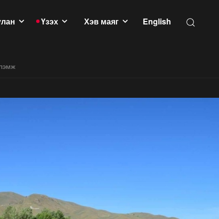
улан
Үзэх
Хэв маяг
English
үлэмж