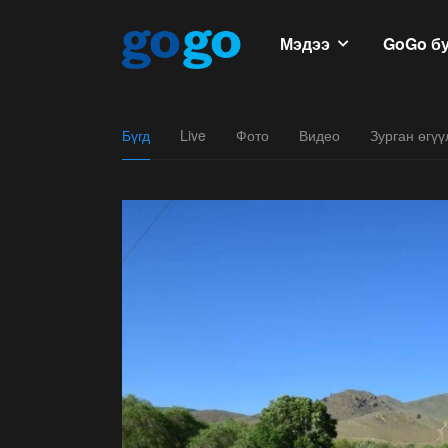
Мэдээ
GoGo б
Бүгд
Live
Фото
Видео
Зурган өгү