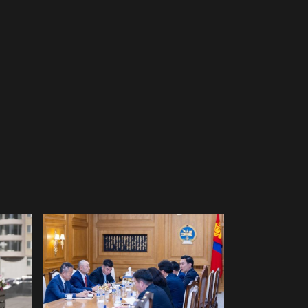
ФОТО: Тажикистан Улсын
Ерөнхийлөгчийн айлчлал
эхэллээ
2026-07-21
"Улсын цолд хүрсэн
бөхчүүдээс допинг
илрээгүй, аймгийн цолтой
нэг бөхөөс илэрсэн гэх
имэйл ирсэн"
2026-07-21
Засгийн газрын
хуралдаанаас гарсан
шийдвэрийг танилцуулж
байна
2026-07-21
Тажикистан Улсын
Ерөнхийлөгч Эмомали
Рахмоныг угтан авлаа
2026-07-21
Н.Учрал: Аль замуудыг