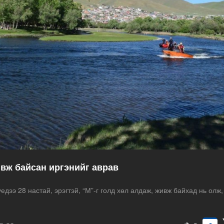
ивж байсан иргэнийг аврав
едээ 28 настай, эрэгтэй, “М”-г голд хөл алдаж, живж байхад нь олж,