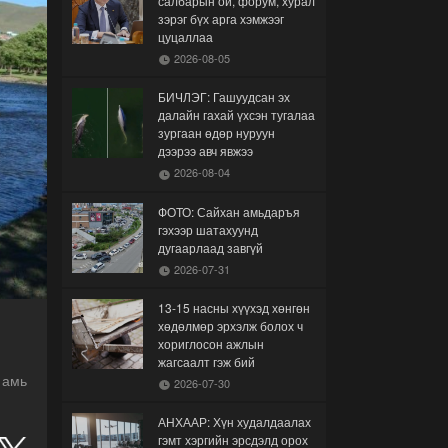
салбарын ой, форум, хурал
зэрэг бүх арга хэмжээг
цуцаллаа
2026-08-05
БИЧЛЭГ: Гашуудсан эх
далайн гахай үхсэн тугалаа
зургаан өдөр нуруун
дээрээ авч явжээ
2026-08-04
ФОТО: Сайхан амьдаръя
гэхээр шатахуунд
дугаарлаад завгүй
2026-07-31
13-15 насны хүүхэд хөнгөн
хөдөлмөр эрхэлж болох ч
хориглосон ажлын
жагсаалт гэж бий
 амь
2026-07-30
АНХААР: Хүн худалдаалах
гэмт хэргийн эрсдэлд орох