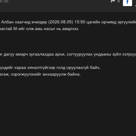
8-06
0
 Албан хаагчид өчигдөр (2026.08.05) 15:50 цагийн орчимд эргүүлий
настай М-ийг олж амь насыг нь аварчээ.
г дагуу амарч зугаалахдаа архи, согтууруулах ундааны зүйл хэтрүү
үхдийг хараа хяналтгүйгээр голд оруулахгүй байх,
агаж, хэрэгжүүлэхийг анхааруулж байна.