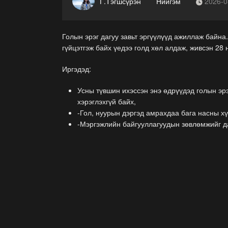
Г.Тэгшсүрэн
Нийгэм
2026-0
Голын эрэг дагуу завьт эргүүлүүд ажиллаж байна.
гүйцэтгэж байх үедээ голд хөл алдаж, живсэн 28 
Иргэдэд:
Усны түвшин ихэссэн энэ өдрүүдэд голын эрэ
хэрэглэхгүй байх,
-Гол, нуурын дэргэд амрахдаа бага насны хү
-Мэргэжлийн байгууллагуудын зөвлөмжийг д