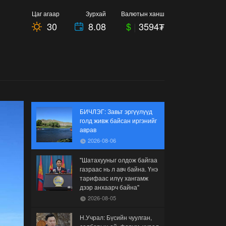
Цаг агаар
Зурхай
Валютын ханш
30
8.08
$
|
3594₮
БИЧЛЭГ: Завьт эргүүлүүд
голд живж байсан иргэнийг
аврав
2026-08-06
"Шатахууныг олдож байгаа
газраас нь л авч байна. Үнэ
тарифаас илүү хангамж
дээр анхаарч байна"
2026-08-05
Н.Учрал: Бүсийн чуулган,