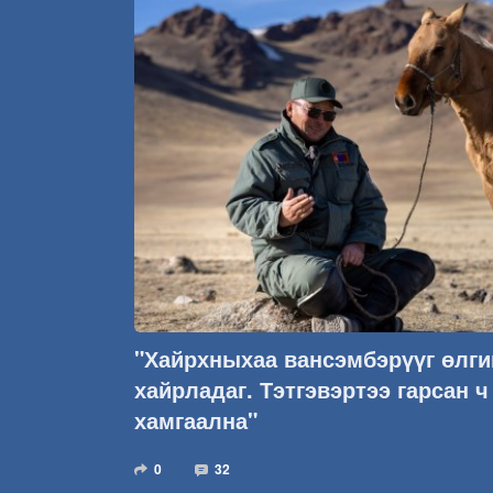
"Хайрхныхаа вансэмбэрүүг өлги
хайрладаг. Тэтгэвэртээ гарсан ч
хамгаална"
0
32