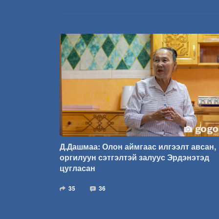
Д.Дашмаа: Олон аймгаас илгээлт авсан,
оргилуун сэтгэлтэй залуус Эрдэнэтэд
цугласан
35
36