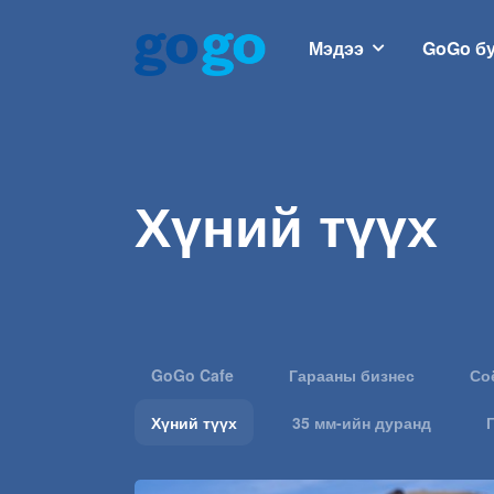
Мэдээ
GoGo б
Хүний түүх
GoGo Cafe
Гарааны бизнес
Со
Хүний түүх
35 мм-ийн дуранд