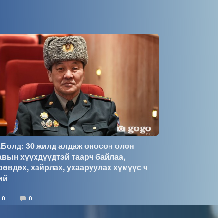
.Болд: 30 жилд алдаж оносон олон
авын хүүхдүүдтэй таарч байлаа,
рөвдөх, хайрлах, ухааруулах хүмүүс ч
ий
0
0