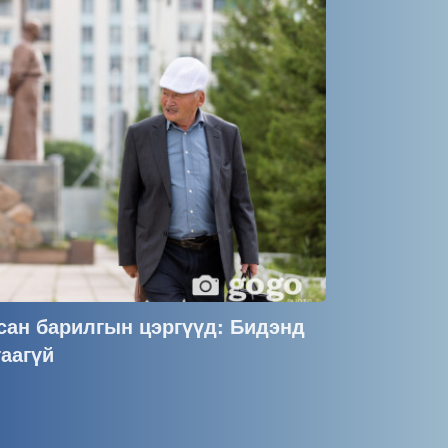
сан барилгын цэргүүд: Бидэнд
аагүй