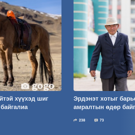
йтэй хүүхэд шиг
Эрдэнэт хотыг барь
 байгалиа
амралтын өдөр байг
238
73