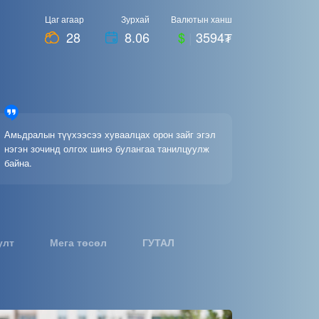
Цаг агаар
Зурхай
Валютын ханш
28
8.06
$
|
3594₮
Амьдралын түүхээсээ хуваалцах орон зайг эгэл
нэгэн зочинд олгох шинэ булангаа танилцуулж
байна.
улт
Мега төсөл
ГУТАЛ