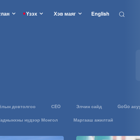
улан
Үзэх
Хэв маяг
English
ёлын довтолгоо
СEO
Элчин сайд
GoGo асу
Гаднынхны нүдээр Монгол
Маргааш ажилтай