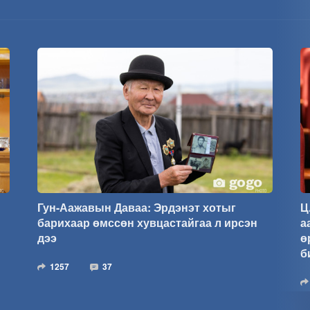
Гун-Аажавын Даваа: Эрдэнэт хотыг
Ц
барихаар өмссөн хувцастайгаа л ирсэн
а
дээ
ө
б
1257
37