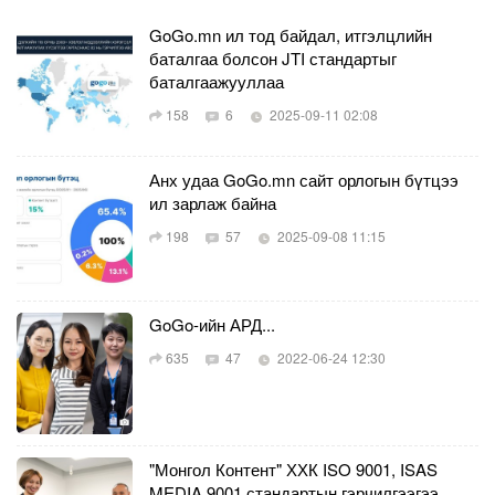
GoGo.mn ил тод байдал, итгэлцлийн
баталгаа болсон JTI стандартыг
баталгаажууллаа
158
6
2025-09-11 02:08
Анх удаа GoGo.mn сайт орлогын бүтцээ
ил зарлаж байна
198
57
2025-09-08 11:15
GoGo-ийн АРД...
635
47
2022-06-24 12:30
"Монгол Контент" ХХК ISO 9001, ISAS
MEDIA 9001 стандартын гэрчилгээгээ