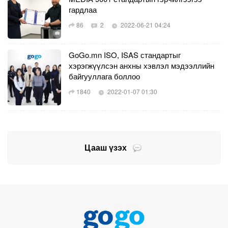
гардлаа
86
2
2022-06-21 04:24
GoGo.mn ISO, ISAS стандартыг
хэрэгжүүлсэн анхны хэвлэл мэдээллийн
байгууллага боллоо
1840
2022-01-07 01:30
Цааш үзэх