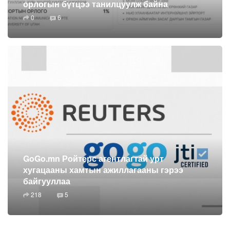
орлогын бүтцээ танилцуулж байна
0
6
GoGo.mn Ройтерс агентлагтай урт
хугацааны хамтын ажиллагааны гэрээ
байгууллаа
218
5