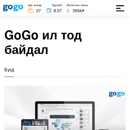
Цаг агаар
Зурхай
Валютын ханш
27
8.07
$
|
3594₮
GoGo ил тод
байдал
Бүгд