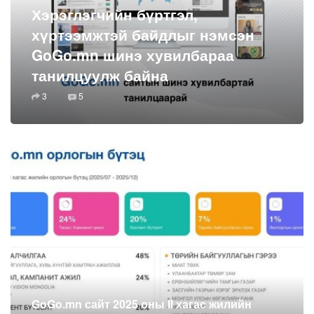
Хэрэглэгчийн бүртгэл,
хүртээмжтэй байдлыг нэмсэн
GoGo.mn шинэ хувилбараа
танилцуулж байна
3
5
GoGo.mn сайт 2025 оны II хагас жилийн