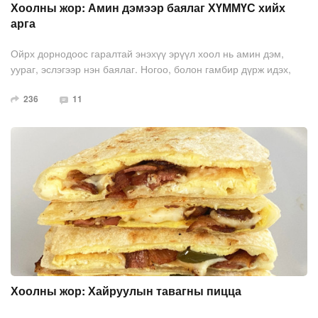
Хоолны жор: Амин дэмээр баялаг ХҮММҮС хийх
арга
Ойрх дорнодоос гаралтай энэхүү эрүүл хоол нь амин дэм,
уураг, эслэгээр нэн баялаг. Ногоо, болон гамбир дүрж идэх,
мөн сэндвичэнд хийхэд тохиромжтой. Ангаахай шош нь цадсан
236
11
мэдрэмж төрүүлдэг тул турах жин барих дэглэмийн үед
хамгийн тохиромжтой зууш юм.
Хоолны жор: Хайруулын тавагны пицца