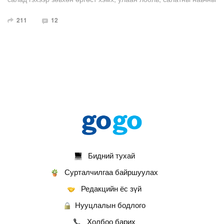
холимог байх албагүй. Хөргөгчиндөө байгаа жимс, ногоог
211
12
ашиглаад, амттай салад хийх жорыг хүргэж байна.
Бидний тухай
Сурталчилгаа байршуулах
Редакцийн ёс зүй
Нууцлалын бодлого
Холбоо барих