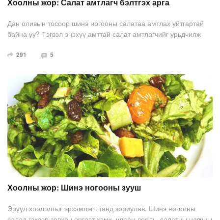
Хоолны жор: Салат амтлагч бэлтгэх арга
Дан оливын тосоор шинэ ногооны салатаа амтлах уйтгартай
байна уу? Тэгвэл энэхүү амттай салат амтлагчийг урьдчилж
бэлдээд үзээрэй. Ингээд оройн хоолондоо шинэ ногооны салат
291
5
тун хялбархнаар өдөр бүр хийх боломжтой боллоо. Бэлдсэн
салад амтлагчаа сайтар таглаад тасалгааны температурт сар
хадгалах боломжтой.
Хоолны жор: Шинэ ногооны зууш
Эрүүл хоололтыг эрхэмлэгч танд зориулав. Шинэ ногооны
салад гэхээр зөвхөн өргөст хэмх, улаан лооль, салатны навчны