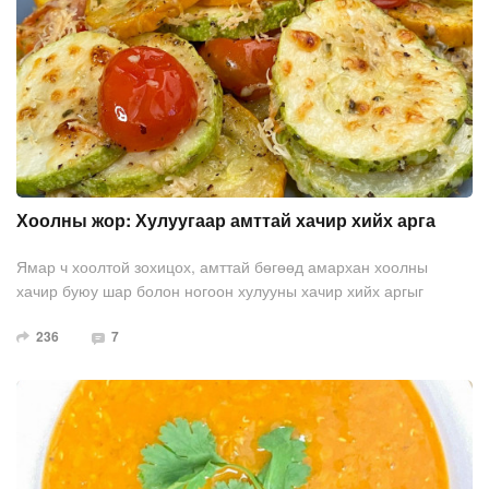
Хоолны жор: Хулуугаар амттай хачир хийх арга
Ямар ч хоолтой зохицох, амттай бөгөөд амархан хоолны
хачир буюу шар болон ногоон хулууны хачир хийх аргыг
хүргэж байна.
236
7