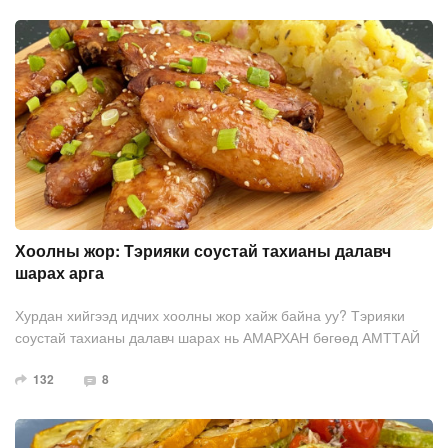
Хоолны жор: Тэрияки соустай тахианы далавч
шарах арга
Хурдан хийгээд идчих хоолны жор хайж байна уу? Тэрияки
соустай тахианы далавч шарах нь АМАРХАН бөгөөд АМТТАЙ
болдог.
132
8