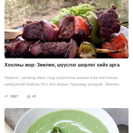
Хоолны жор: Зөөлөн, шүүслэг шорлог хийх арга
Амралт, аялалд явах гээд шорлогны махаа яаж амтлахаа
шийдээгүй байгаа бол энэ жорыг туршаад үзээрэй. Зөөлөн,
шүүслэг мах дарах аргыг дагаад хийгээрэй. (Порц: 5)
1967
41