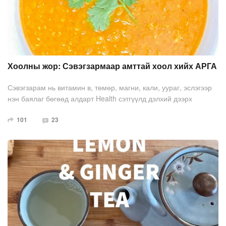
Хоолны жор: Сэвэгзармаар амттай хоол хийх АРГА
Сэвэгзарам нь витамин в, төмөр, магни, кали, уураг, эслэгээр
нэн баялаг бөгөөд алдарт Health сэтгүүлд дэлхий дээрх
хамгийн эрүүл таван хүнсний нэгдүгээрт орсон хүнсний
101
23
бүтээгдэхүүн юм. Үүгээр хоол хийж идэх нь маш амархнаас
гадна, амттай болдог. Энэ удаад улаан сэвэгзармаар хурдан
болдог, энгийн шөл хийх аргыг орууллаа. (2 хүний порц)