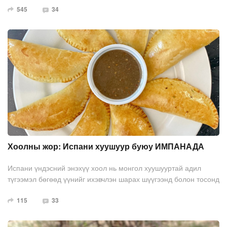
545
34
Хоолны жор: Испани хуушуур буюу ИМПАНАДА
Испани үндэсний энэхүү хоол нь монгол хуушууртай адил
түгээмэл бөгөөд үүнийг ихэвчлэн шарах шүүгээнд болон тосонд
шарж болгодог.
115
33