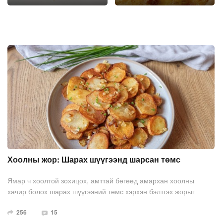
Хоолны жор: Шарах шүүгээнд шарсан төмс
Ямар ч хоолтой зохицох, амттай бөгөөд амархан хоолны
хачир болох шарах шүүгээний төмс хэрхэн бэлтгэх жорыг
хүргэж байна.
256
15