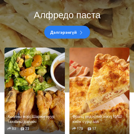
Алфредо паста
Дэлгэрэнгүй
Хоолны жор: Шаржигнуур
Франц үндэсний хоол КИШ
тахианы далавч
хийж сурцгаая
83
23
179
17