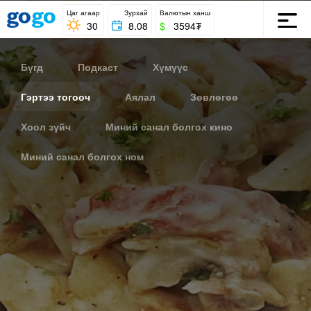
Цаг агаар
Зурхай
Валютын ханш
30
8.08
$
|
3594₮
Бүгд
Подкаст
Хүмүүс
Гэртээ тогооч
Аялал
Зөвлөгөө
Хоол зүйч
Миний санал болгох кино
Миний санал болгох ном