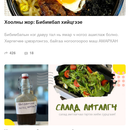
Хоолны жор: Бибимбап хийцгээе
Бибимбапын нэг давуу тал нь ямар ч ногоо ашиглаж болно.
Хөргөгчөө цэвэрлэнгээ, байгаа ногоогоороо маш АМАРХАН
бөгөөд АМТТАЙ бибимбап хийж идээрэй.
426
18