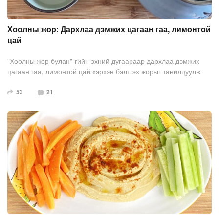
Хоолны жор: Дархлаа дэмжих цагаан гаа, лимонтой
цай
"Хоолны жор булан"-гийн эхний дугаараар дархлаа дэмжих
цагаан гаа, лимонтой цай хэрхэн бэлтгэх жорыг танилцуулж
байна.
53
21