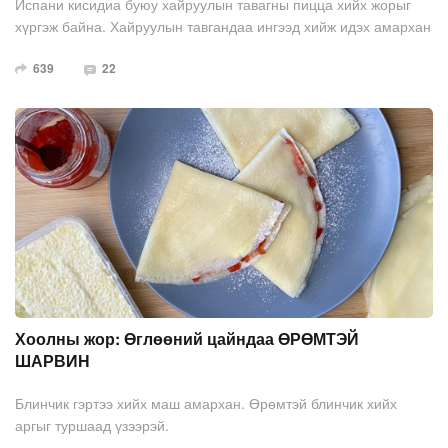
Испани кисидиа буюу хайруулын тавагны пицца хийх жорыг
хүргэж байна. Хайруулын тавгандаа ингээд хийж идэх амархан
бөгөөд хүсвэл үхэр болон тахиан мах, төрөл бүрийн ногоо ч
639
22
хийж болно.
Хоолны жор: Өглөөний цайндаа ӨРӨМТЭЙ
ШАРВИН
Блинчик гэртээ хийх маш амархан. Өрөмтэй блинчик хийх
аргыг туршаад үзээрэй.