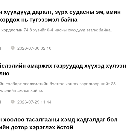
ы хүүхдүүд даралт, зүрх судасны эм, амин
хордох нь түгэээмэл байна
хордлогын 74.8 хувийг 0-4 насны хүүхдүүд эзэлж байна.
1
2026-07-30 02:10
йслэлийн амаржих газруудад хүүхэд хүлээн
лно
н салбарт өвөлжилтийн бэлтгэл хангах зорилгоор нийт 23
эчлэлийн ажлыг хийнэ.
1
2026-07-29 11:44
 хоолоо тасалгааны хэмд хадгалдаг бол
ийн дотор хэрэглэх ёстой