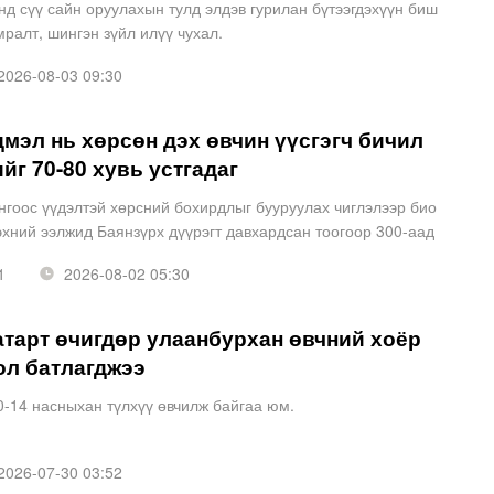
д сүү сайн оруулахын тулд элдэв гурилан бүтээгдэхүүн биш
амралт, шингэн зүйл илүү чухал.
026-08-03 09:30
мэл нь хөрсөн дэх өвчин үүсгэгч бичил
йг 70-80 хувь устгадаг
нгоос үүдэлтэй хөрсний бохирдлыг бууруулах чиглэлээр био
хний ээлжид Баянзүрх дүүрэгт давхардсан тоогоор 300-аад
жорлонд хийсэн. Зөвхөн Улаанбаатар хотод гэлтгүй хө
1
2026-08-02 05:30
тарт өчигдөр улаанбурхан өвчний хоёр
ол батлагджээ
0-14 насныхан түлхүү өвчилж байгаа юм.
026-07-30 03:52