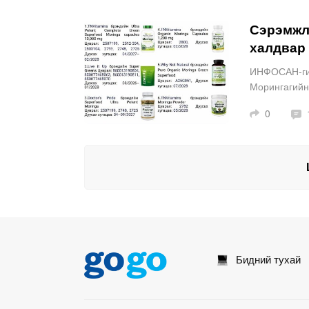
Сэрэмжлү
халдвар 
ИНФОСАН-гий
Морингагийн 
Сальмонелла
0
Бидний тухай