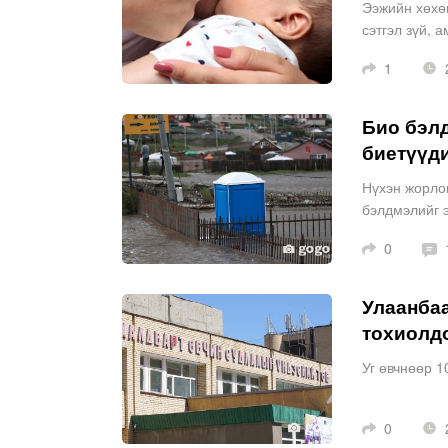
Ээжийн хөхөн
сэтгэл зүй, 
1
2
Био бэлд
биетүүди
Нүхэн жорло
бэлдмэлийг э
айлын нүхэн 
0
Улаанбаа
тохиолд
Уг өвчнөөр 1
0
2