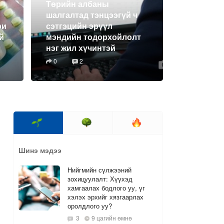
Төрийн албаны
шалгалтад тэнцээгүй ч
ри
сэтгэцийн эрүүл
й
мэндийн тодорхойлолт
нэг жил хүчинтэй
0
2
Шинэ мэдээ
Нийгмийн сүлжээний
зохицуулалт: Хүүхэд
хамгаалах бодлого уу, үг
хэлэх эрхийг хязгаарлах
оролдлого уу?
3
9 цагийн өмнө