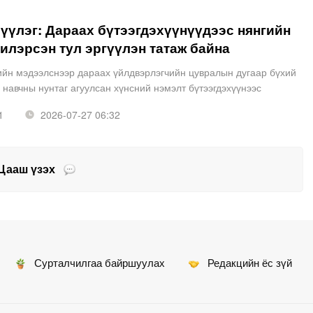
үлэг: Дараах бүтээгдэхүүнүүдээс нянгийн
илэрсэн тул эргүүлэн татаж байна
н мэдээлснээр дараах үйлдвэрлэгчийн цувралын дугаар бүхий
навчны нунтаг агуулсан хүнсний нэмэлт бүтээгдэхүүнээс
 нян илэрсэн тул АНУ-ын Хүнс эмийн агентлаг болон Өвчн
1
2026-07-27 06:32
Цааш үзэх
Сурталчилгаа байршуулах
Редакцийн ёс зүй