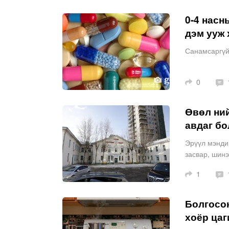
0-4 насн
дэм ууж 
Санамсаргүй 
0
Өвөл ни
авдаг бо
Эрүүл мэндий
засвар, шин
1
Болгосон
хоёр цаг