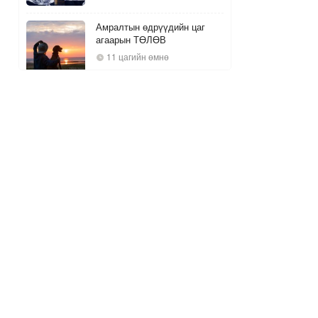
Амралтын өдрүүдийн цаг
агаарын ТӨЛӨВ
11 цагийн өмнө
НИТХ: 52 тэрбумаар
баригдах “Усан спортын төв”-
ийн төслийг дэмжсэнгүй
2
11 цагийн өмнө
А.Энхтөр: Нуур тахих
уламжлал Хүннү гүрний үеэс
эхлэлтэй
6
11 цагийн өмнө