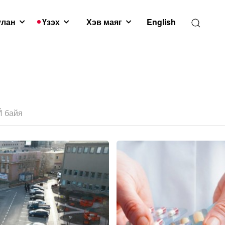
улан
Үзэх
Хэв маяг
English
Й байя