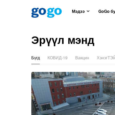
Мэдээ
GoGo б
Эрүүл мэнд
Бүгд
КОВИД-19
Вакцин
ХэнэгТЭ