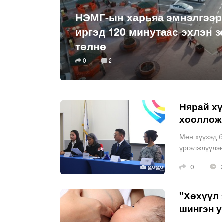
НЭМГ-ын харьяа эмнэлгээр
иргэд 120 минутаас эхлэн 
төлнө
0
2
Нярай хү
хооллож
Мөн хүүхэд б
үргэлжлүүлэн
0
2
"Хөхүүл 
шингэн у