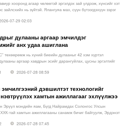
авиур хооронд агаар чөлөөтэй эргэлдэх зай үлдээж, хүнсийг хэт
с зайлсхийх нь зүйтэй. Ялангуяа мах, сүүн бүтээгдэхүүн зэрэг
даг хүнс хангалттай хөрөөгүй үед нян үрж
026-07-29 02:03
вдрыг дулааны аргаар эмчилдэг
мжийг анх удаа ашиглана
С” төхөөрөмж нь хүний биеийн дулааныг 42 хэм хүртэл
дулааны аргаар хавдрын эсийг дарангуйлах, цусны эргэлтийг
йлчилгээтэй. Монголд анх удаа хорт хавдрыг дулааны арг
1
2026-07-28 08:59
 эмчилгээний дэвшилтэт технологийг
 нэвтрүүлэх хамтын ажиллагааг эхлүүлжээ
н Эрүүл мэндийн яам, Бүгд Найрамдах Солонгос Улсын
 ХХК-тай хамтын ажиллагааны санамж бичиг байгуулж, Эрдэнэт
бүсийн Хавдрын оношилгоо, эмчилгээний дэд төвд “REMISSION
2
2026-07-28 07:45