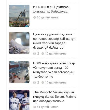
2026.08.08-10 Цахилгаан
хязгаарлах байршлууд
10 цагийн өмнө
Цаасан суурьтай мэдээлэл
солилцоо хэвээр байгаа тул
бичиг хэргийн зардал
буурахгүй байна гэв
2
10 цагийн өмнө
НЭМГ-ын харьяа эмнэлгээр
үйлчлүүлсэн иргэд 120
минутаас эхлэн зогсоолын
төлбөр төлнө
2
10 цагийн өмнө
The MongolZ багийн хуучин
гишүүд болох Senzu, Mzinho
нар өнөөдөр тоглоно
11 цагийн өмнө