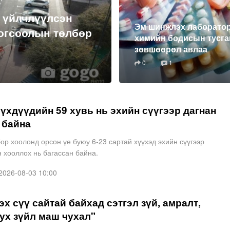
 үйлчлүүлсэн
Эм шинжлэх лаборато
зогсоолын төлбөр
химийн бодисын тусга
зөвшөөрөл авлаа
0
1
үхдүүдийн 59 хувь нь эхийн сүүгээр дагнан
 байна
ор хоолонд орсон үе буюу 6-23 сартай хүүхэд эхийн сүүгээр
 хооллох нь багассан байна.
026-08-03 10:00
эх сүү сайтай байхад сэтгэл зүй, амралт,
ух зүйл маш чухал"