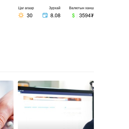
Цаг агаар
Зурхай
Валютын ханш
30
8.08
$
|
3594₮