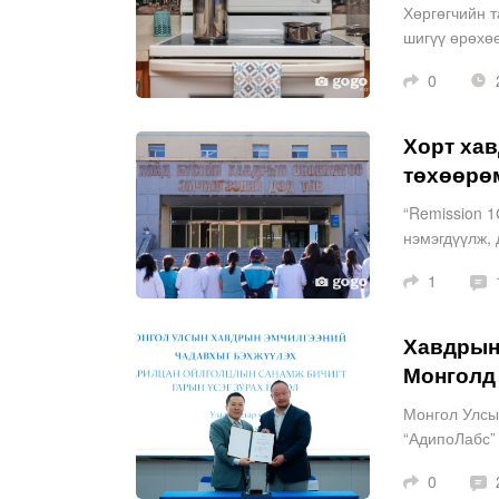
Хөргөгчийн т
шигүү өрөхөө
амархан мууд
0
2
Хорт ха
төхөөрө
“Remission 1
нэмэгдүүлж, 
сайжруулах ү
1
Хавдрын
Монголд
Монгол Улсы
“АдипоЛабс”
хотын Хойд 
0