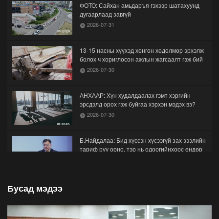
ФОТО: Сайхан амьдаръя гэхээр шатахуунд
дугаарлаад завгүй
2026-07-31
13-15 насны хүүхэд хөнгөн хөдөлмөр эрхэлж
болох ч хориглосон ажлын жагсаалт гэж бий
2026-07-30
АНХААР: Хүн худалдаалах гэмт хэргийн
эрсдэлд орох гэж буйгаа хэрхэн мэдэх вэ?
2026-07-30
Б.Найдалаа: Бид хүссэн хүсээгүй зах зээлийн
тариф руу орно, тэр нь одоогийнхоос өндөр
байна
2026-07-26
Бусад мэдээ
Орон нутгийн зам ашигласны төлбөрийг
1000-aaс 5000 төгрөг болгож нэмлээ
2026-07-22