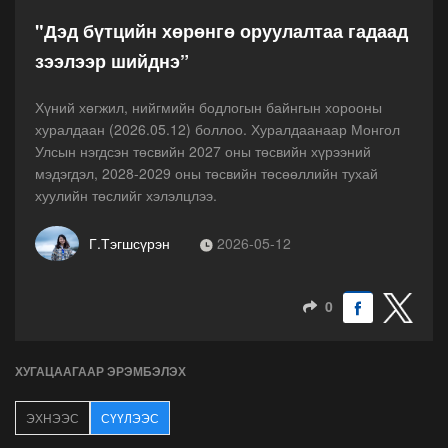
"Дэд бүтцийн хөрөнгө оруулалтаа гадаад
зээлээр шийднэ”
Хүний хөгжил, нийгмийн бодлогын байнгын хорооны
хуралдаан (2026.05.12) боллоо. Хуралдаанаар Монгол
Улсын нэгдсэн төсвийн 2027 оны төсвийн хүрээний
мэдэгдэл, 2028-2029 оны төсвийн төсөөллийн тухай
хуулийн төслийг хэлэлцлээ.
Г.Тэгшсүрэн
2026-05-12
0
ХУГАЦААГААР ЭРЭМБЭЛЭХ
ЭХНЭЭС
СҮҮЛЭЭС