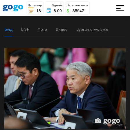
Цаг агаар
Зурхай
Валютын ханш
18
8.09
$
|
3594₮
Бүгд
Live
Фото
Видео
Зурган өгүүлэмж