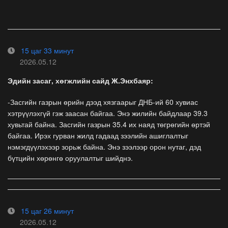
15 цаг 33 минут
2026.05.12
Эдийн засаг, хөгжлийн сайд Ж.Энхбаяр:
-Засгийн газрын өрийн дээд хязгаарыг ДНБ-ий 60 хувиас
хэтрүүлэхгүй гэж заасан байгаа. Энэ жилийн байдлаар 39.3
хувьтай байна. Засгийн газрын 35.4 их наяд төгрөгийн өртэй
байгаа. Ирэх гурван жилд гадаад зээлийн ашиглалтыг
нэмэгдүүлэхээр зорьж байна. Энэ зээлээр орон нутаг, дэд
бүтцийн хөрөнгө оруулалтыг шийднэ.
15 цаг 26 минут
2026.05.12