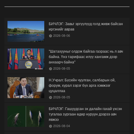
БИЧЛЭГ: Завьт эргүүлүүд голд живж байсан
иргэнийг аврав
2026-08-06
"Шатахууныг олдож байгаа газраас нь л авч
байна. Үнэ тарифаас илүү хангамж дээр
анхаарч байна"
2026-08-05
Н.Учрал: Бүсийн чуулган, салбарын ой,
форум, хурал зэрэг бүх арга хэмжээг
цуцаллаа
2026-08-05
БИЧЛЭГ: Гашуудсан эх далайн гахай үхсэн
тугалаа зургаан өдөр нуруун дээрээ авч
явжээ
2026-08-04