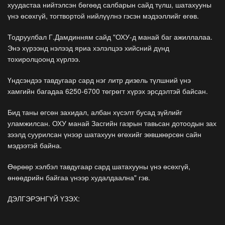
хуудастаа нийтэлсэн бөгөөд салбарын сайд түлш, шатахууны
үнэ өсөхгүй, тогтвортой нийлүүлнэ гэсэн мэдээллийг өгөв.
Тодруулбал Г.Дамдинням сайд "ОХУ-д манай баг ажиллалаа.
Энэ хүрээнд нэлээд яриа хэлэлцээ хийсний дүнд
тохиролцоонд хүрлээ.
Үндсэндээ тавдугаар сард нэг литр дизель түлшний үнэ
хамгийн багадаа 6250-6700 төгрөгт хүрэх эрсдэлтэй байсан.
Бид таны өгсөн захидал, албан хүсэлт бусад зүйлийг
уламжилсан. ОХУ манай Засгийн газрын тавьсан дотоодын зах
зээлд суурилсан үнээр шатахуун өгөхийг зөвшөөрсөн сайн
мэдээтэй байна.
Өөрөөр хэлбэл тавдугаар сард шатахууны үнэ өсөхгүй,
өнөөдрийн байгаа үнээр худалдаална" гэв.
ДЭЛГЭРЭНГҮЙ ҮЗЭХ: