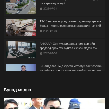
дугаарлаад завгүй
2026-07-31
13-15 насны хүүхэд хөнгөн хөдөлмөр эрхэлж
болох ч хориглосон ажлын жагсаалт гэж бий
2026-07-30
АНХААР: Хүн худалдаалах гэмт хэргийн
эрсдэлд орох гэж буйгаа хэрхэн мэдэх вэ?
2026-07-30
Б.Найдалаа: Бид хүссэн хүсээгүй зах зээлийн
тариф руу орно, тэр нь одоогийнхоос өндөр
байна
2026-07-26
Бусад мэдээ
Орон нутгийн зам ашигласны төлбөрийг
1000-aaс 5000 төгрөг болгож нэмлээ
2026-07-22