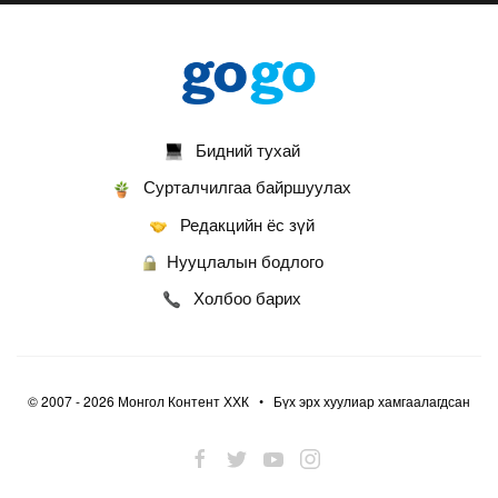
2026-07-13
ФОТО: Сэлэнгэ нутгийн хүү Даян Аварга
Б.Орхонбаяр
2026-07-13
Бидний тухай
ФОТО: Дархан аварга Н.Батсуурь элэг бүсээ
тайлж наадамчин олноор уухайлуулсан
Сурталчилгаа байршуулах
агшин
Редакцийн ёс зүй
2026-07-12
Нууцлалын бодлого
ФОТО: Үзэгчдийг суудлаас нь өндөлзүүлсэн
наймын давааны сүүлийн барилдаан
Холбоо барих
2026-07-12
ФОТО: Нэг дугаартай унаачтай даага НЭГД
орлоо
© 2007 - 2026 Монгол Контент ХХК • Бүх эрх хуулиар хамгаалагдсан
2026-07-12
ФОТО: Бяцхан наадамчид
2026-07-12