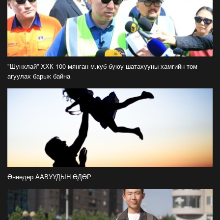
С.Амарсайхан: Фэйсбүүкээр ангийн групп чат
нээдэг, үүгээр даалгавраа өгдгийг зогсоож,
хаана
2026-07-21
ФОТО: Тажикистан Улсын Ерөнхийлөгчийн
айлчлал эхэллээ
"Шунхлай” ХХК 100 мянган м.куб буюу шатахууны хамгийн том
2026-07-21
агуулах барьж байна
"Улсын цолд хүрсэн бөхчүүдээс допинг
илрээгүй, аймгийн цолтой нэг бөхөөс илэрсэн
гэх имэйл ирсэн"
2026-07-21
Засгийн газрын хуралдаанаас гарсан
шийдвэрийг танилцуулж байна
2026-07-21
Өнөөдөр ААВУУДЫН ӨДӨР
Тажикистан Улсын Ерөнхийлөгч Эмомали
Рахмоныг угтан авлаа
2026-07-21