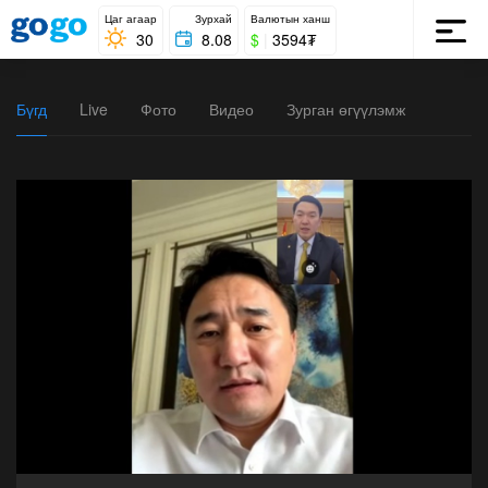
Цаг агаар
Зурхай
Валютын ханш
30
8.08
$
|
3594₮
Бүгд
Live
Фото
Видео
Зурган өгүүлэмж