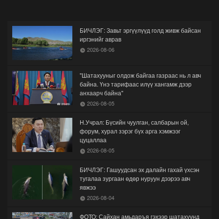
БИЧЛЭГ: Завьт эргүүлүүд голд живж байсан
иргэнийг аврав
2026-08-06
"Шатахууныг олдож байгаа газраас нь л авч
байна. Үнэ тарифаас илүү хангамж дээр
анхаарч байна"
2026-08-05
Н.Учрал: Бүсийн чуулган, салбарын ой,
форум, хурал зэрэг бүх арга хэмжээг
цуцаллаа
2026-08-05
БИЧЛЭГ: Гашуудсан эх далайн гахай үхсэн
тугалаа зургаан өдөр нуруун дээрээ авч
явжээ
2026-08-04
ФОТО: Сайхан амьдаръя гэхээр шатахуунд