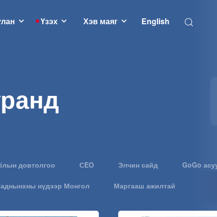
улан
Үзэх
Хэв маяг
English
уранд
ёлын довтолгоо
СEO
Элчин сайд
GoGo асу
Гаднынхны нүдээр Монгол
Маргааш ажилтай