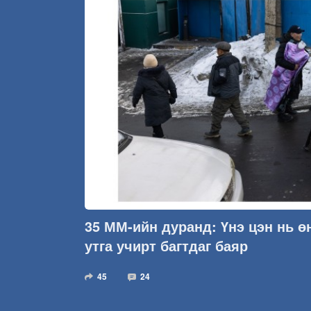
35 ММ-ийн дуранд: Үнэ цэн нь ө
утга учирт багтдаг баяр
45
24