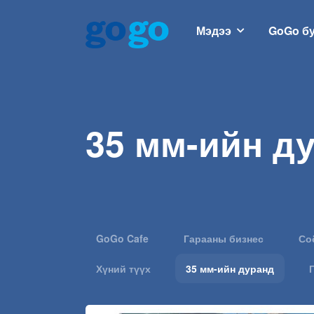
Мэдээ
GoGo б
35 мм-ийн д
GoGo Cafe
Гарааны бизнес
Со
Хүний түүх
35 мм-ийн дуранд