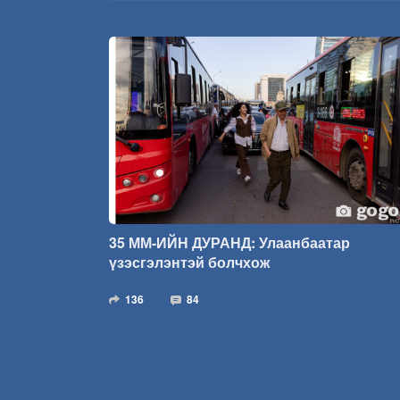
35 ММ-ИЙН ДУРАНД: Улаанбаатар
үзэсгэлэнтэй болчхож
136
84