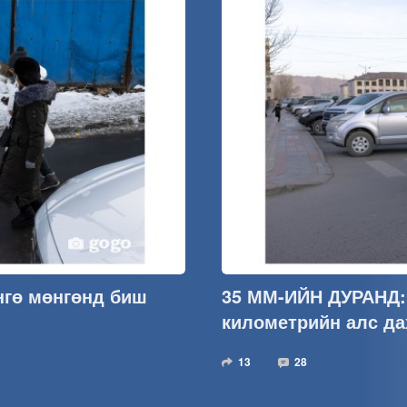
нгө мөнгөнд биш
35 ММ-ИЙН ДУРАНД: 
километрийн алс д
13
28