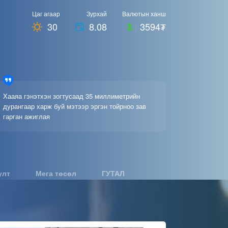
Цаг агаар
Зурхай
Валютын ханш
30
8.08
$
|
3594₮
Хааяа гэнэтхэн зогтусаад 35 миллиметрийн
дурангаар харж буй мэтээр эргэн тойрноо зав
гарган ажиглая
улт
Мега төсөл
ГУТАЛ