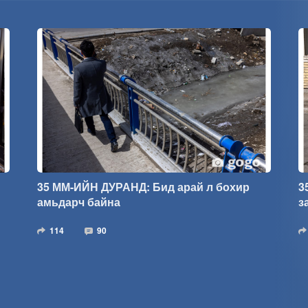
35 ММ-ИЙН ДУРАНД: Бид арай л бохир
3
амьдарч байна
з
114
90