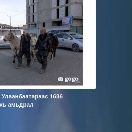
Улаанбаатараас 1636
ахь амьдрал