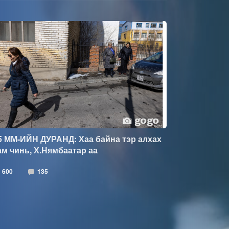
5 ММ-ИЙН ДУРАНД: Хаа байна тэр алхах
ам чинь, Х.Нямбаатар аа
600
135