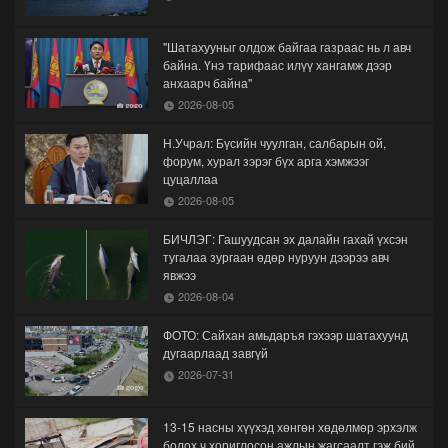
"Шатахууныг олдож байгаа газраас нь л авч
байна. Үнэ тарифаас илүү хангамж дээр
анхаарч байна"
2026-08-05
Н.Учрал: Бүсийн чуулган, салбарын ой,
форум, хурал зэрэг бүх арга хэмжээг
цуцаллаа
2026-08-05
БИЧЛЭГ: Гашуудсан эх далайн гахай үхсэн
тугалаа зургаан өдөр нуруун дээрээ авч
явжээ
2026-08-04
ФОТО: Сайхан амьдаръя гэхээр шатахуунд
дугаарлаад завгүй
2026-07-31
13-15 насны хүүхэд хөнгөн хөдөлмөр эрхэлж
болох ч хориглосон ажлын жагсаалт гэж бий