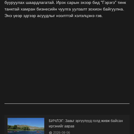
бууруулах шаардлагатай. Ирэх сарын эхээр бид "Гэрэгэ" тинк
танктай хамран бизнесийн чуулга уулзалт зохион байгуулна.
Энэ үеэр эдгээр асуудлыг нээлттэй хэлэлцэнэ гэв.
БИЧЛЭГ: Завьт эргүүлүүд голд живж байсан
иргэнийг аврав
2026-08-06