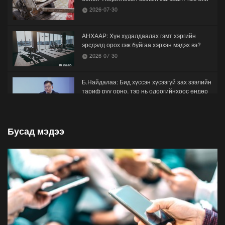
2026-07-30
АНХААР: Хүн худалдаалах гэмт хэргийн
эрсдэлд орох гэж буйгаа хэрхэн мэдэх вэ?
2026-07-30
Б.Найдалаа: Бид хүссэн хүсээгүй зах зээлийн
тариф руу орно, тэр нь одоогийнхоос өндөр
байна
2026-07-26
Бусад мэдээ
Орон нутгийн зам ашигласны төлбөрийг
1000-aaс 5000 төгрөг болгож нэмлээ
2026-07-22
С.Амарсайхан: Фэйсбүүкээр ангийн групп чат
нээдэг, үүгээр даалгавраа өгдгийг зогсоож,
хаана
2026-07-21
ФОТО: Тажикистан Улсын Ерөнхийлөгчийн