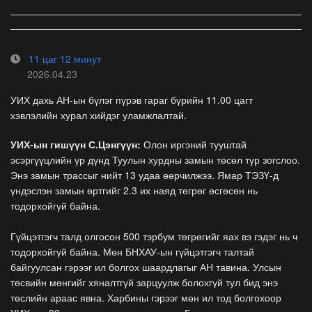
11 цаг 12 минут
2026.04.23
УИХ дахь АН-ын бүлэг пүрэв гараг бүрийн 11.00 цагт
хэвлэлийн хурал хийдэг уламжлалтай.
УИХ-ын гишүүн С.Цэнгүүн:
Олон иргэний тууштай
эсэргүүцлийн үр дүнд Туулын хурдны замын төсөл түр зогслоо.
Энэ замын трассыг нийт 13 удаа өөрчилжээ. Ямар ТЭЗҮ-д
үндэслэн замын өртгийг 2.3 их наяд төгрөг өсгөсөн нь
тодорхойгүй байна.
Гүйцэтгэгч талд олгосон 500 тэрбум төгрөгийг яах вэ гэдэг нь ч
тодорхойгүй байна. Мөн БНХАУ-ын гүйцэтгэгч талтай
байгуулсан гэрээг ил болгох шаардлагыг АН тавина. Улсын
төсвийн мөнгийг хяналтгүй зарцуулж болохгүй тул бид энэ
төслийн араас явна. Харбины гэрээг мөн ил тод болгохоор