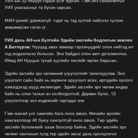
УИХ-ын 32 гишүүн гарын үсэг зурсан. Гэвч энэ санаачилгыг
УИХ унагаасныг та бүхэн харсан.
МАН үүнийг дэмжээгүй гэдэг нь тэд хулгай хийснээ хүлээн
зөвшөөрсөн гэсэн үг.
УИХ дахь АН-ын бүлгийн Эдийн засгийн бодлогын зөвлөх
А.Батпүрэв:
Нууцад авах замаар гэрээнүүдийг олон нийтэд ил
тод мэдээлэхээ больсон. Энэ байдал олон жил үргэлжиллээ.
Иймд АН Нууцын тухай хуулийн төслийг өргөн барьсан.
Эдийн засгийн эрх чөлөөний үзүүлэлтийг танилцуулав. Энэ
үзүүлэлт сайн байх нь хөрөнгө оруулалт өсөх, иргэдийн орлого
нэмэгдэхэд шууд нөлөөлдөг. Эдийн засгийн эрх чөлөө өндөр
байх нь олон талын ач холбогдолтой. Дөрвөн бүлэг, 12
үзүүлэлтээр энэ индексийг гаргадаг юм.
Гэвч манай улс хамгийн бага оноо авчээ. Өмчийн эрхийн
хамгааллаар 40 буюу хангалтгүй оноо авчээ. Төр эдийн
засгийн боломжийг хааж боосоор байна. Эдийн засгийн эрх
чөлөөг хангахын тулд төр эдийн засаг дахь оролцоогоо