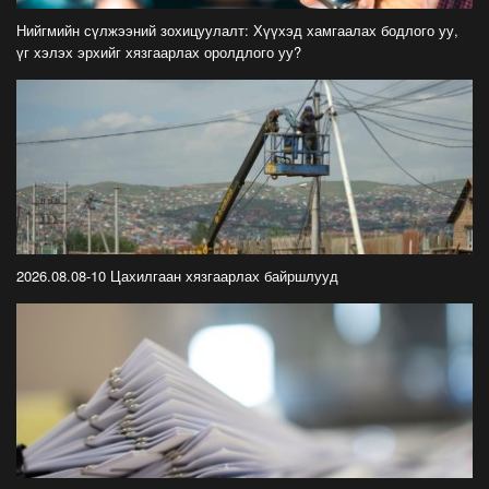
айлчлал эхэллээ
Нийгмийн сүлжээний зохицуулалт: Хүүхэд хамгаалах бодлого уу,
2026-07-21
үг хэлэх эрхийг хязгаарлах оролдлого уу?
"Улсын цолд хүрсэн бөхчүүдээс допинг
илрээгүй, аймгийн цолтой нэг бөхөөс илэрсэн
гэх имэйл ирсэн"
2026-07-21
Засгийн газрын хуралдаанаас гарсан
шийдвэрийг танилцуулж байна
2026-07-21
2026.08.08-10 Цахилгаан хязгаарлах байршлууд
Тажикистан Улсын Ерөнхийлөгч Эмомали
Рахмоныг угтан авлаа
2026-07-21
Н.Учрал: Аль замуудыг хэзээнээс хаахаа
08.01 гэхэд нийслэлчүүдэд мэдээлээрэй
2026-07-20