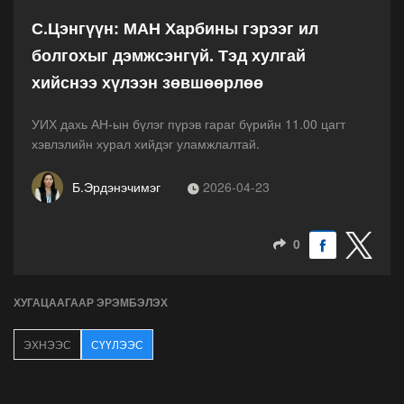
С.Цэнгүүн: МАН Харбины гэрээг ил
болгохыг дэмжсэнгүй. Тэд хулгай
хийснээ хүлээн зөвшөөрлөө
УИХ дахь АН-ын бүлэг пүрэв гараг бүрийн 11.00 цагт
хэвлэлийн хурал хийдэг уламжлалтай.
Б.Эрдэнэчимэг
2026-04-23
0
ХУГАЦААГААР ЭРЭМБЭЛЭХ
ЭХНЭЭС
СҮҮЛЭЭС