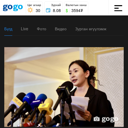
Цаг агаар
Зурхай
Валютын ханш
30
8.08
$
|
3594₮
Бүгд
Live
Фото
Видео
Зурган өгүүлэмж