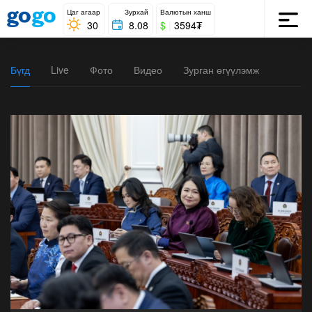
Цаг агаар
Зурхай
Валютын ханш
30
8.08
$
|
3594₮
Бүгд
Live
Фото
Видео
Зурган өгүүлэмж