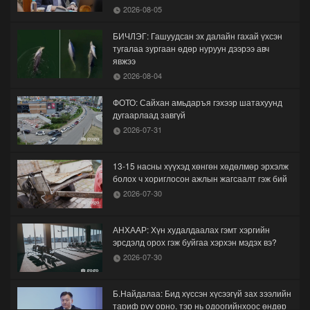
2026-08-05
БИЧЛЭГ: Гашуудсан эх далайн гахай үхсэн
тугалаа зургаан өдөр нуруун дээрээ авч
явжээ
2026-08-04
ФОТО: Сайхан амьдаръя гэхээр шатахуунд
дугаарлаад завгүй
2026-07-31
13-15 насны хүүхэд хөнгөн хөдөлмөр эрхэлж
болох ч хориглосон ажлын жагсаалт гэж бий
2026-07-30
АНХААР: Хүн худалдаалах гэмт хэргийн
эрсдэлд орох гэж буйгаа хэрхэн мэдэх вэ?
2026-07-30
Б.Найдалаа: Бид хүссэн хүсээгүй зах зээлийн
тариф руу орно, тэр нь одоогийнхоос өндөр