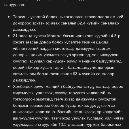
санууллаа.
Тархины үхэлтэй болох нь тогтоогдсон тохиолдолд амьгүй
донороос эрхтэн эс авах саналыг 62.4 хувийн саналаар
дэмжигдлээ.
21 насанд хүрсэн Монгол Улсын иргэн энэ хуулийн 4.3-р
хэсэгт заасан донор болох хүсэлтээ төрийн цахим
үйлчилгээний нэгдсэн системээр дамжуулан гаргаж,
донорын цахим үнэмлэх эсхүл эрхтэн эд, эс шилжүүлэн
суулгах асуудал хариуцсан эрүүл мэндийн байгууллагад
өөрийн биеэр хүсэлт гарган, баталгаажуулж донорын
үнэмлэх авч болно гэсэн санал 63.4 хувийн саналаар
дэмжигдлээ.
Холбогдох эрүүл мэндийн байгууллагын дүгнэлтээр өөрөө
жирэмслэх, ураг тээх, хүүхэд төрүүлэх чадваргүй нь
тогтоогдсон эмэгтэйд тээгч эхээр дамжуулан хүүхэдтэй
болохыг зөвшөөрөх бөгөөд бусад тохиолдолд тээгч эх
ашиглахыг хориглоно. Бэлгийн эс ашиглах, үр хөврөлийг
шилжүүлэн суулгах, тээгч эхэд үзүүлэх тусламж, үйлчилгээ
үзүүлэхдээ энэ хуулийн 12.5-д заасан журмыг баримтлах