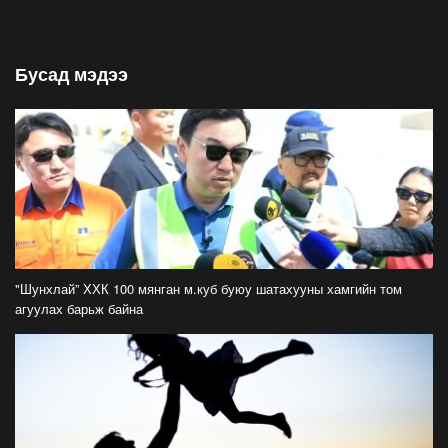
байна
2026-07-26
Бусад мэдээ
Орон нутгийн зам ашигласны төлбөрийг
1000-aaс 5000 төгрөг болгож нэмлээ
2026-07-22
С.Амарсайхан: Фэйсбүүкээр ангийн групп чат
нээдэг, үүгээр даалгавраа өгдгийг зогсоож,
хаана
2026-07-21
ФОТО: Тажикистан Улсын Ерөнхийлөгчийн
айлчлал эхэллээ
"Шунхлай” ХХК 100 мянган м.куб буюу шатахууны хамгийн том
2026-07-21
агуулах барьж байна
"Улсын цолд хүрсэн бөхчүүдээс допинг
илрээгүй, аймгийн цолтой нэг бөхөөс илэрсэн
гэх имэйл ирсэн"
2026-07-21