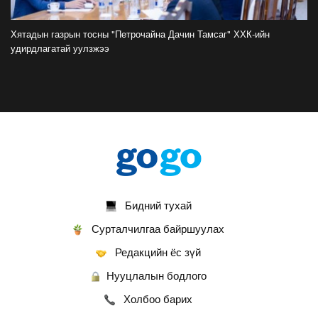
ФОТО: Дэлхийн хошой аварга Испани
аваргын цомоо өргөлөө
Хятадын газрын тосны "Петрочайна Дачин Тамсаг" ХХК-ийн
2026-07-20
удирдлагатай уулзжээ
У.Хүрэлсүх: Наадмаа ёслол төгөлдөр, ерөөл
бэлгэдэл дүүрэн, хийморь золбоо өөдөө тэгш
дүүрэн сайхан тэмдэглэлээ
2026-07-13
ФОТО: Сэлэнгэ нутгийн хүү Даян Аварга
Б.Орхонбаяр
2026-07-13
Бидний тухай
ФОТО: Дархан аварга Н.Батсуурь элэг бүсээ
тайлж наадамчин олноор уухайлуулсан
Сурталчилгаа байршуулах
агшин
Редакцийн ёс зүй
2026-07-12
Нууцлалын бодлого
ФОТО: Үзэгчдийг суудлаас нь өндөлзүүлсэн
наймын давааны сүүлийн барилдаан
Холбоо барих
2026-07-12