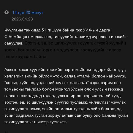
14 цаг 20 минут
2026.04.23
Чуулганы танхимд 51 гишүүн байна гэж УИХ-ын дарга
С.Бямбацогт мэдээлээд, гишүүдийг танхимд хүрэлцэн ирэхийг
сануулав.
Эрхтэн, эд, эс шилжүүлэн суулгах тухай хуулийн
төсөл болон хамт өргөн мэдүүлсэн төслүүдийн талаар
санал хурааж байна.
Ажлын хэсэг хуулийн төслийн нэр томьёоны тодорхойлолт, үг,
хэллэгийг энгийн ойлгомжтой, салаа утгагүй болгон найруулж,
“сорьц, хүйн эд, үндэсний хүлээх жагсаалт” зэрэг зарим нэр
томьёоны тайлбар болон Монгол Улсын олон улсын гэрээнд
заасан тохиолдолд гадаад улсын иргэн, харьяалалгүй хүнд
эрхтэн, эд, эс шилжүүлэн суулгах тусламж, үйлчилгээг үзүүлэх
зохицуулалт нэмж, эсийн ангиллыг тусад нь зүйл болгож, эд,
эсийг хадгалах тусгай зориулалтын сан буюу био банкны тухай
зохицуулалтыг шинээр тусгажээ.