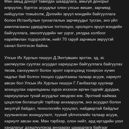
Мөн амьд донорт тавигдах шаардлага, амьгүй донорыг
илрүүлэх, бүртгэх асуудлыг олон улсын жишиг, зарчимд
нийцүүлэн томьёолж, Дэлхийн эрүүл мэндийн байгууллага
болон Истанбулын тунхаглалын зарчмуудыг тусган, энэ үйл
ажиллагааны удирдлагын тогтолцоо, оролцогч эрүүл мэндийн
байгууллага, эмнэлгүүдийн чиг үүрэг, уялдаа холбоог
нарийвчлан тодорхойлж, нийт 70 гаруй зарчмын зөрүүтэй
санал бэлтгэсэн байна.
Улсын Их Хурлын гишүүн Д.Энхтүвшин эрхтэн, эд, эс
шилжүүлэн суулгах асуудал хариуцсан байгууллага байгуулах
төсөв, санхүүжилт болон эрэлт хэрэгцээнд тохирсон хүчин
чадлыг бий болгох тооцоо судалгааны талаар асууж, хариулт
авсан бол Улсын Их Хурлын гишүүн Г.Ганбаатар хуулиар
зохицуулах харилцааны хүрээ ихээхэн өргөн гэдгийг дурдаж,
хариуцлагын тухай асуудлыг хөндсөн юм. Эрхтний наймаа
цэцэглэж болзошгүйг тэрбээр анхааруулж, энэ асуудал болон
аюулгүй байдал, технологийн нууцлал, найдвартай байдлыг
хуульчилсан зохицуулалт, түүний үйлчлэлийн талаар асууж,
хариулт авсан юм. Мөн тэрбээр, олон нийт, ард иргэдийн үзэл
хандлагыг дээшлүүлэхэд анхаарах шаардлага байгааг