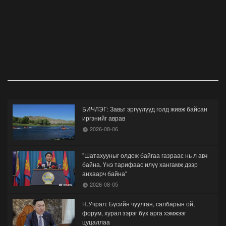
БИЧЛЭГ: Завьт эргүүлүүд голд живж байсан
иргэнийг аврав
2026-08-06
"Шатахууныг олдож байгаа газраас нь л авч
байна. Үнэ тарифаас илүү хангамж дээр
анхаарч байна"
2026-08-05
Н.Учрал: Бүсийн чуулган, салбарын ой,
форум, хурал зэрэг бүх арга хэмжээг
цуцаллаа