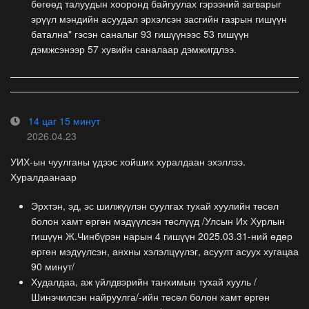
бөгөөд талуудын хооронд байгуулах гэрээний загварыг
эрүүл мэндийн асуудал эрхэлсэн засгийн газрын гишүүн
батална" гэсэн саналыг 93 гишүүнээс 53 гишүүн
дэмжсэнээр 57 хувийн саналаар дэмжигдлээ.
14 цаг 15 минут
2026.04.23
УИХ-ын чуулганы үдээс хойших хуралдаан эхэллээ.
Хуралдаанаар
Эрхтэн, эд, эс шилжүүлэн суулгах тухай хуулийн төсөл
болон хамт өргөн мэдүүлсэн төслүүд /Улсын Их Хурлын
гишүүн Ж.Чинбүрэн нарын 4 гишүүн 2025.03.31-ний өдөр
өргөн мэдүүлсэн, анхны хэлэлцүүлэг, асуулт асуух хугацаа
90 минут/
Худалдаа, аж үйлдвэрийн танхимын тухай хууль /
Шинэчилсэн найруулга/-ийн төсөл болон хамт өргөн