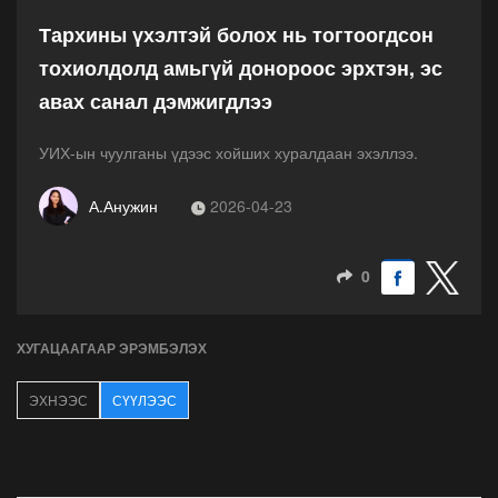
Тархины үхэлтэй болох нь тогтоогдсон
тохиолдолд амьгүй донороос эрхтэн, эс
авах санал дэмжигдлээ
УИХ-ын чуулганы үдээс хойших хуралдаан эхэллээ.
А.Анужин
2026-04-23
0
ХУГАЦААГААР ЭРЭМБЭЛЭХ
ЭХНЭЭС
СҮҮЛЭЭС