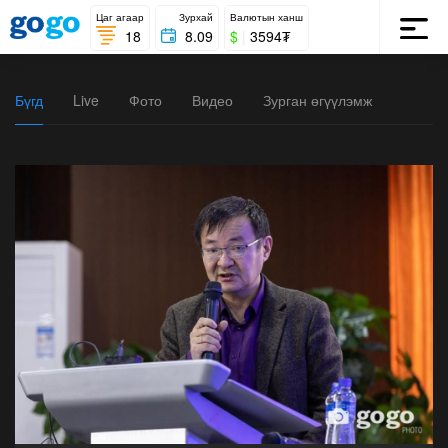
Цаг агаар
Зурхай
Валютын ханш
18
8.09
$
|
3594₮
Бүгд
Live
Фото
Видео
Зурган өгүүлэмж