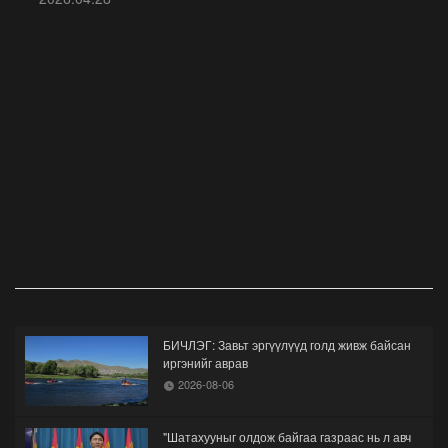
БИЧЛЭГ: Завьт эргүүлүүд голд живж байсан
иргэнийг аврав
2026-08-06
"Шатахууныг олдож байгаа газраас нь л авч