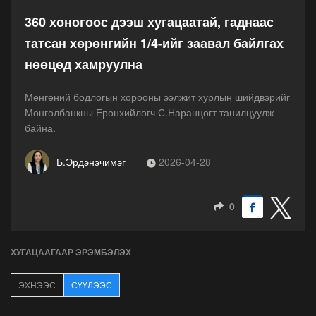
360 хоногоос дээш хугацаатай, гаднаас
татсан хөрөнгийн 1/4-ийг заавал байлгах
нөөцөд хамруулна
Мөнгөний бодлогын хорооны ээлжит хурлын шийдвэрийг
Монголбанкны Ерөнхийлөгч С.Наранцогт танилцуулж
байна.
Б.Эрдэнэчимэг
2026-04-28
0
ХУГАЦААГААР ЭРЭМБЭЛЭХ
ЭХНЭЭС
СҮҮЛЭЭС