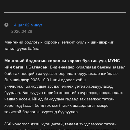
14 цаг 02 минут
2026.04.28
Мөнгөний бодлогын хорооны ээлжит хурлын шийдвэрийг
танилцуулж байна.
Мөнгөний бодлогын хорооны хараат бус гишүүн, МУИС-
ийн багш Н.Батнасан:
Бид өнөөдөр хуралдаад банкны заавал
байлгах нөөцийн эх үүсвэрт өөрчлөлт оруулахаар шийдлээ.
Энэ шийдвэр 2026.10.01-ний өдрөөс хойш
үйлчилнэ. Банкуудын эрсдэл өмнөх үетэй харьцуулахад
буурлаа. Банкуудын өөрийн хөрөнгийн хүрэлцээ, эрсдэл даах
чадвар өссөн. Иймд банкуудын гадаад зах зээлээс татсан
хөрөнгөд (зээл, бонд гэх мэт) тавих шаардлагыг макро
зохистой бодлогын хүрээнд бууруулав.
360 хоногоос дээш хугацаатай, гадаад эх үүсвэрээс татсан
хөрөнгийн 25 хувийг заавал байлгах нөөцөд хамруулан үзэх