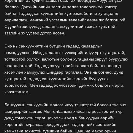
боллоо. Дэлхийн эдийн засгийн төлөв тодорхойгүй хэвээр
байна. Гадаад санхүүжилтийн хүртээмж богино хугацаанд
өөрчлөгдөж, мөнгөний урсгалын төлөвийг өөрчилж болзошгүй.
Сүүлийн жилүүдэд гадаад санхүүжилтийн эзлэх хувь нийт
зээлийн эх үүсвэр дотор өссөн.
Энэ нь санхүүжилтийн бүтцийн гадаад хамаарлыг
нэмэгдүүлсэн. Иймд гадаад эх үүсвэрийг илүү урт хугацаатай,
тогтвортой болгох, валютын болон хугацааны зөрүүг бууруулах
шаардлагатай. Гадаад эх үүсвэрийг заавал байлгах нөөцөд
хэсэгчлэн хамруулах шийдвэр гаргалаа. Энэ нь богино, дунд
хугацаатай гадаад санхүүжилтийн сэдлийг бууруулах
зорилготой. Мөн гадаад эх үүсвэрийг дэмжих бодлогын арга
хэрэгсэл юм.
Банкуудын санхүүгийн мөчлөг илүү тэнцвэртэй болсон тул энэ
шийдвэрийг гаргав. Монголбанкны хийсэн стресс тестийн үр
дүнд томоохон сөрөг цочролын үед ч банкуудын өөрийн
хөрөнгийн хүрэлцээ, эрсдэл даах чадвар нийт системийн
хэмжээнд зохистой түвшинд байна. Цаашид макро орчин