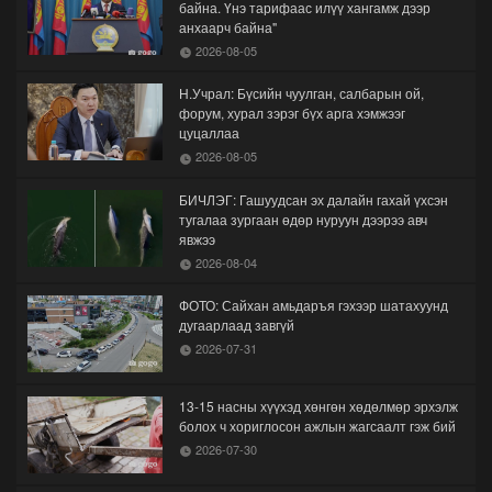
байна. Үнэ тарифаас илүү хангамж дээр
анхаарч байна"
2026-08-05
Н.Учрал: Бүсийн чуулган, салбарын ой,
форум, хурал зэрэг бүх арга хэмжээг
цуцаллаа
2026-08-05
БИЧЛЭГ: Гашуудсан эх далайн гахай үхсэн
тугалаа зургаан өдөр нуруун дээрээ авч
явжээ
2026-08-04
ФОТО: Сайхан амьдаръя гэхээр шатахуунд
дугаарлаад завгүй
2026-07-31
13-15 насны хүүхэд хөнгөн хөдөлмөр эрхэлж
болох ч хориглосон ажлын жагсаалт гэж бий
2026-07-30