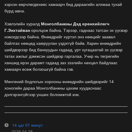
хэрхэн өөрчлөгдөхөөс хамаарч бид дараагийн алхмаа тухай
бүрд авна.
Хэвлэлийн хуралд
Монголбанкны Дэд ерөнхийлөгч
Г.Энхтайван
оролцож байна. Тэрээр, гаднаас татсан эх үүсвэр
нэмэгдсээр байна. Өнөөдрийг хүртэл энэ нөөцийг заавал
байлгах нөөцөд хамруулан үздэггүй байв. Харин өнөөдрийн
шийдвэрээр бид банкуудын гадаад, урт хугацаатай эх үүсвэр
татах ажлыг дэмжсэн шийдвэр гаргалаа. Учир нь төгрөгийн
ханшид ирэх дарамт гадаад зах зээлийн нөхцөл байдлаас
хамаарч өсөж болзошгүй байна гэв.
Мөнгөний бодлогын хорооны өнөөдрийн шийдвэрийг 14
хоногийн дараа Монголбанкны цахим хуудаснаас
дэлгэрэнгүйгээр унших боломжтой юм.
14 цаг 01 минут
2026.04.28