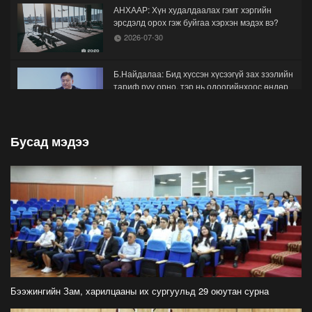
АНХААР: Хүн худалдаалах гэмт хэргийн
эрсдэлд орох гэж буйгаа хэрхэн мэдэх вэ?
2026-07-30
Б.Найдалаа: Бид хүссэн хүсээгүй зах зээлийн
тариф руу орно, тэр нь одоогийнхоос өндөр
байна
2026-07-26
Бусад мэдээ
Орон нутгийн зам ашигласны төлбөрийг
1000-aaс 5000 төгрөг болгож нэмлээ
2026-07-22
С.Амарсайхан: Фэйсбүүкээр ангийн групп чат
нээдэг, үүгээр даалгавраа өгдгийг зогсоож,
хаана
2026-07-21
ФОТО: Тажикистан Улсын Ерөнхийлөгчийн
айлчлал эхэллээ
Бээжингийн Зам, харилцааны их сургуульд 29 оюутан сурна
2026-07-21