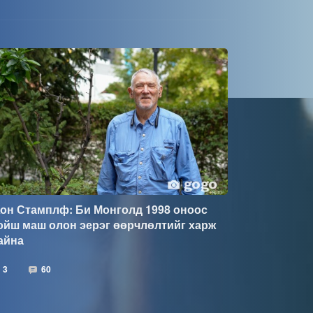
он Стамплф: Би Монголд 1998 оноос
ойш маш олон эерэг өөрчлөлтийг харж
айна
3
60