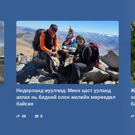
Нидерланд жуулчид: Мөнх цаст ууланд
Ж
аялах нь бидний олон жилийн мөрөөдөл
х
байсан
б
49
9