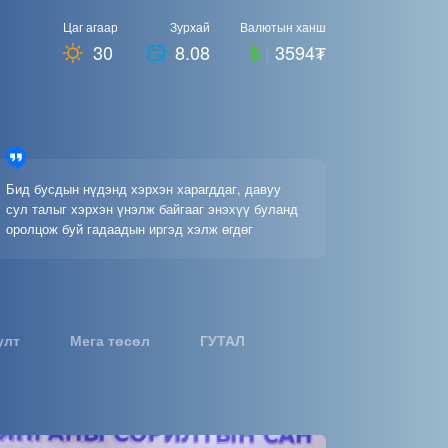
Цаг агаар
Зурхай
Валютын ханш
30
8.08
$
|
3594₮
Бид бусдын нүдэнд хэрхэн харагддаг, давуу
сул талыг хэрхэн үнэлж байгааг энэхүү буланд
оролцож буй гадаадын иргэд хэлж өгдөг
улт
Мега төсөл
ГУТАЛ