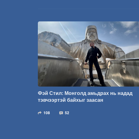
Фэй Стил: Монголд амьдрах нь надад
тэвчээртэй байхыг заасан
108
52