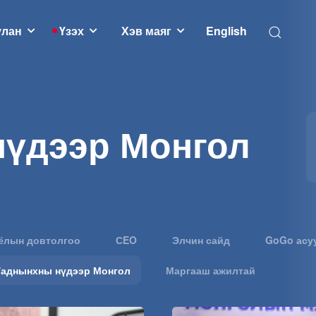
улан
Үзэх
Хэв маяг
English
үдээр Монгол
ёлын довтолгоо
СEO
Элчин сайд
GoGo асу
Гаднынхны нүдээр Монгол
Маргааш ажилтай