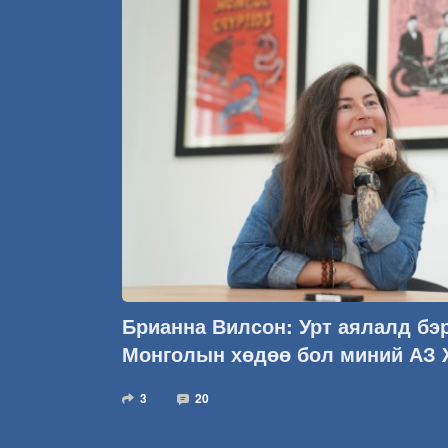
Брианна Вилсон: Урт аялалд бэ
Монголын хөдөө бол миний АЗ
3
20