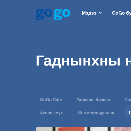
Мэдээ
GoGo б
Гаднынхны н
GoGo Cafe
Гарааны бизнес
Со
Хүний түүх
35 мм-ийн дуранд