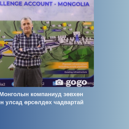
 Монголын компаниуд зөвхөн
н улсад өрсөлдөх чадвартай