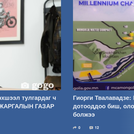
рхшээл тулгардаг ч
Гиорги Твалавадзе:
 ЖАРГАЛЫН ГАЗАР
дотооддоо биш, оло
болжээ
0
12