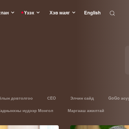
улан
Үзэх
Хэв маяг
English
ёлын довтолгоо
СEO
Элчин сайд
GoGo асу
Гаднынхны нүдээр Монгол
Маргааш ажилтай