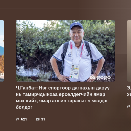
Ч.Ганбат: Нэг спортоор дагнахын давуу
Э
нь тамирчдынхаа өрсөлдөгчийн ямар
х
мэх хийх, ямар агшин гарахыг ч мэддэг
болдог
621
31