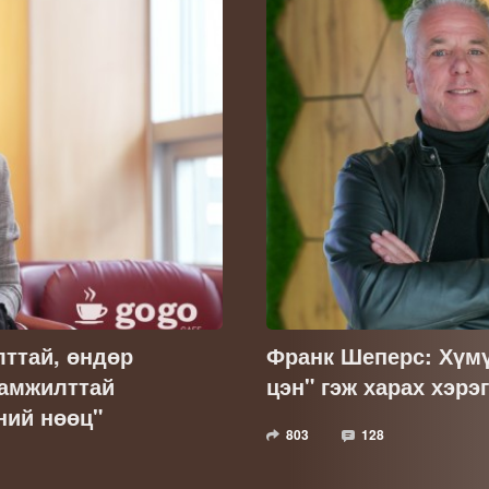
лттай, өндөр
Франк Шеперс: Хүмү
 амжилттай
цэн" гэж харах хэрэ
ний нөөц"
803
128