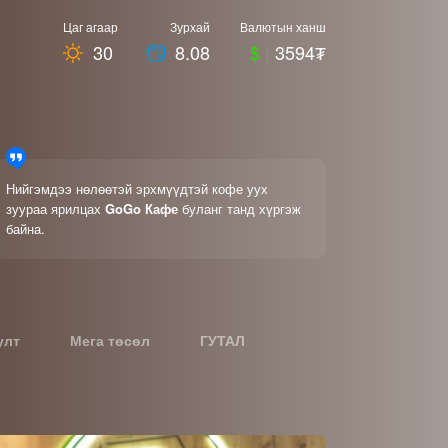
Цаг агаар
Зурхай
Валютын ханш
30
8.08
$
|
3594₮
Нийгэмдээ нөлөөтэй эрхмүүдтэй кофе уух
зуураа ярилцах
GoGo Кафе
буланг танд хүргэж
байна.
улт
Мега төсөл
ГУТАЛ