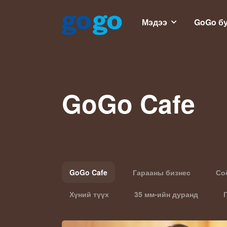
Мэдээ
GoGo б
GoGo Cafe
GoGo Cafe
Гарааны бизнес
Со
Хүний түүх
35 мм-ийн дуранд