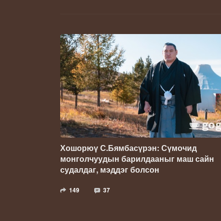
Хошорюү С.Бямбасүрэн: Сүмочид
монголчуудын барилдааныг маш сайн
судалдаг, мэддэг болсон
149
37