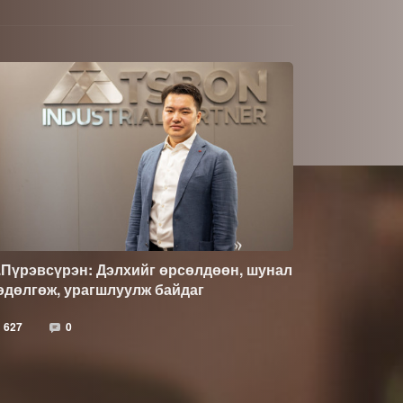
.Пүрэвсүрэн: Дэлхийг өрсөлдөөн, шунал
өдөлгөж, урагшлуулж байдаг
627
0