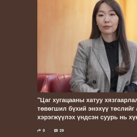
"Цаг хугацааны хатуу хязгаарла
төвөгшил бүхий энэхүү төслийг
хэрэгжүүлэх үндсэн суурь нь хү
0
29