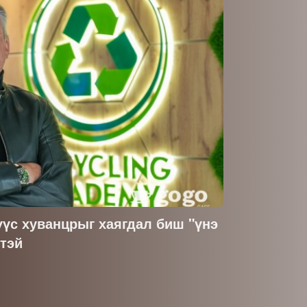
үс хуванцрыг хаягдал биш "үнэ
гтэй