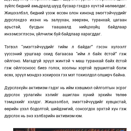
зүйлс бидний амьдралд шууд бусаар гэхдээ хүчтэй нөлөөлдөг.
Жишээлбэл, бидний үзэж өссөн олон кинонд эмэгтэйчүүдийг
дүрслэхдээ ихэнх нь залуухан, хөөрхөн, туранхай, цагаан
арьстай, бусдын таашаалд нийцэхүйц байдлаар
инээмсэглэсэн, үйлчилж буй байдлаар харагддаг.
Тэгвэл “эмэгтэйчүүдийг тийм л байдаг” гэсэн хүлээлт
үүссэний уршгаар охид багаасаа “ийм л байх ёстой” гэж
ойлгоно. Магадгүй эрүүл жинтэй ч маш туранхай байх ёстой
гэж ойлгосноос биеэ голох, хоолны хортой зуршилтай болж
өсөх, эрүүл мэндээ хохироох гэх мэт тохиолдол олширч байна.
Дүрслэхүйн активизм гэдэг нь ийм хэвшмэл ойлголтын эсрэг
дүрслэх урлагийн хэлийг ашиглан хүний эрхийн төлөө
тэмцэхийг хэлдэг. Жишээлбэл, эмэгтэйчүүдийг хувцастай,
өөрийн үзэл бодолтой, шийдэмгий, сонсогдох эрхтэй хүн гэж
дүрслэх нь энэ хэлбэрийн активизм юм.