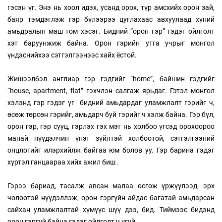
гэсэн үг. Энэ нь хоол идэх, усанд орох, түр амсхийх орон зай,
баяр тэмдэглэж гэр бүлээрээ цуглахаас авхуулаад хүний
амьдралын маш том хэсэг. Бидний “орон гэр” гэдэг ойлголт
хэт баруунжиж байна. Орон гэрийн утга учрыг монгол
үндэснийхээ сэтгэлгээнээс хайх ёстой.
Жишээлбэл англиар гэр гэдгийг “home”, байшин гэдгийг
“house, apartment, flat” гэхчлэн салгаж ярьдаг. Гэтэл монгол
хэлэнд гэр гэдэг үг бидний амьдардаг уламжлалт гэрийг ч,
өсөж төрсөн гэрийг, амьдарч буй гэрийг ч хэлж байна. Гэр бүл,
орон гэр, гэр сууц, гэрлэх гэх мэт нь холбоо үгсэд орохоороо
манай нүүдэлчин үнэт зүйлтэй холбоотой, сэтгэлгээний
онцлогийг илэрхийлж байгаа юм болов уу. Гэр барина гэдэг
хүртэл ганцаараа хийх ажил биш .
Гэрээ бариад, тасалж авсан малаа өсгөж үржүүлээд, эрх
чөлөөтэй нүүдэллэж, орон гэргүйн айдас багатай амьдарсан
сайхан уламжлалтай хүмүүс шүү дээ, бид. Тиймээс бидэнд
орон гэргүй байна гэдэг ойлголт ч үгүй.