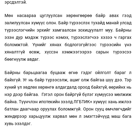
эрсдэлтэй.
Мөн насаараа цуглуулсан хөрөнгөөрөө байр авах гээд
залилуулсан хүмүүс олон. Байр түрээслэх тухайд манай улсад
түрээслэгчийн эрхийг хамгаалсан зохицуулалт муу. Байрны
эзэн дур мэдэж түрээс нэмэх, түрээслэгчээ хэзээ ч гаргах
боломжтой. Үүнийг хянах бодлогогүйгээс түрээсийн үнэ
хяналтгүй өсөж, хүссэн хэмжээгээрээ сарын түрээсээ
бөөгнүүлж авдаг.
Байрны барьцаагаа буцааж өгнө гэдэг ойлголт бараг л
байхгүй. Уг нь байр түрээсэлж, ашиг олж байгаа шүү дээ. Тэр
хүний үл хөдлөх хөрөнгө алдагдалд ороод байхгүй, өөрийнх нь
нэр дээр байгаа. Гэтэл орон байргүй бүлэг хүмүүсээ мөлжиж
байна. Түүнчлэн ипотекийн зээлд ЛГБТИК+ хүмүүс хань ижлээ
батлан даагчаар оруулах боломжгүй. Орон сууц өмчлөгчдийг
жендерээр харьцуулж харвал мөн л эмэгтэйчүүд маш бага
хувь эзэлдэг.