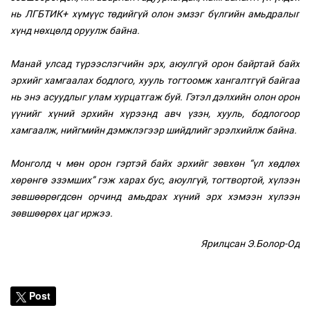
нь ЛГБТИК+ хүмүүс төдийгүй олон эмзэг бүлгийн амьдралыг
хүнд нөхцөлд оруулж байна.
Манай улсад түрээслэгчийн эрх, аюулгүй орон байртай байх
эрхийг хамгаалах бодлого, хууль тогтоомж хангалтгүй байгаа
нь энэ асуудлыг улам хурцатгаж буй. Гэтэл дэлхийн олон орон
үүнийг хүний эрхийн хүрээнд авч үзэн, хууль, бодлогоор
хамгаалж, нийгмийн дэмжлэгээр шийдлийг эрэлхийлж байна.
Монголд ч мөн орон гэртэй байх эрхийг зөвхөн “үл хөдлөх
хөрөнгө эзэмших” гэж харах бус, аюулгүй, тогтвортой, хүлээн
зөвшөөрөгдсөн орчинд амьдрах хүний эрх хэмээн хүлээн
зөвшөөрөх цаг иржээ.
Ярилцсан Э.Болор-Од
Post