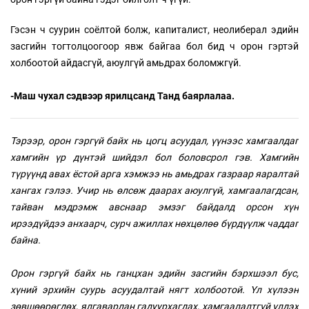
Гэсэн ч суурин соёлтой болж, капиталист, неолиберал эдийн
засгийн тогтолцоогоор явж байгаа бол бид ч орон гэртэй
холбоотой айдасгүй, аюулгүй амьдрах боломжгүй.
-Маш чухал сэдвээр ярилцсанд Танд баярлалаа.
Тэрээр, орон гэргүй байх нь цогц асуудал, үүнээс хамгаалдаг
хамгийн үр дүнтэй шийдэл бол боловсрол гэв. Хамгийн
түрүүнд авах ёстой арга хэмжээ нь амьдрах газраар яаралтай
хангах гэлээ. Учир нь өлсөж даарах аюулгүй, хамгаалагдсан,
тайван мэдрэмж авснаар эмзэг байдалд орсон хүн
ирээдүйдээ анхаарч, сурч ажиллах нөхцөлөө бүрдүүлж чаддаг
байна.
Орон гэргүй байх нь ганцхан эдийн засгийн бэрхшээл бус,
хүний эрхийн суурь асуудалтай нягт холбоотой. Үл хүлээн
зөвшөөрөгдөх, ялгаварлан гадуурхагдах, хамгаалалтгүй үлдэх