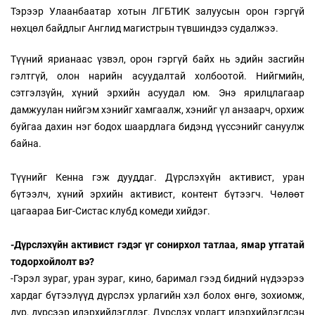
Тэрээр Улаанбаатар хотын ЛГБТИК залуусын орон гэргүй
нөхцөл байдлыг Англид магистрын түвшиндээ судалжээ.
Түүний ярианаас үзвэл, орон гэргүй байх нь эдийн засгийн
гэлтгүй, олон нарийн асуудалтай холбоотой. Нийгмийн,
сэтгэлзүйн, хүний эрхийн асуудал юм. Энэ ярилцлагаар
дамжуулан нийгэм хэнийг хамгаалж, хэнийг үл анзаарч, орхиж
буйгаа дахин нэг бодох шаардлага бидэнд үүссэнийг сануулж
байна.
Түүнийг Кенна гэж дууддаг. Дүрслэхүйн активист, уран
бүтээлч, хүний эрхийн активист, контент бүтээгч. Чөлөөт
цагаараа Биг-Систас клубд комеди хийдэг.
-Дүрслэхүйн активист гэдэг үг сонирхол татлаа, ямар утгатай
тодорхойлолт вэ?
-Гэрэл зураг, уран зураг, кино, баримал гээд бидний нүдээрээ
хардаг бүтээлүүд дүрслэх урлагийн хэл болох өнгө, зохиомж,
дүр, дүрсээр илэрхийлэгддэг. Дүрслэх урлагт илэрхийлэгдсэн