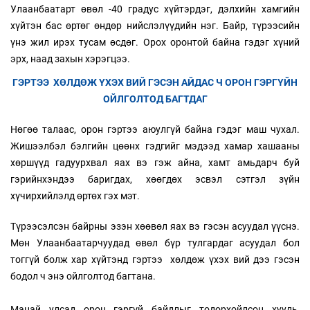
Улаанбаатарт өвөл -40 градус хүйтэрдэг, дэлхийн хамгийн
хүйтэн бас өртөг өндөр нийслэлүүдийн нэг. Байр, түрээсийн
үнэ жил ирэх тусам өсдөг. Орох оронтой байна гэдэг хүний
эрх, наад захын хэрэгцээ.
ГЭРТЭЭ ХӨЛДӨЖ ҮХЭХ ВИЙ ГЭСЭН АЙДАС Ч ОРОН ГЭРГҮЙН
ОЙЛГОЛТОД БАГТДАГ
Нөгөө талаас, орон гэртээ аюулгүй байна гэдэг маш чухал.
Жишээлбэл бэлгийн цөөнх гэдгийг мэдээд хамар хашааны
хөршүүд гадуурхвал яах вэ гэж айна, хамт амьдарч буй
гэрийнхэндээ баригдах, хөөгдөх эсвэл сэтгэл зүйн
хүчирхийлэлд өртөх гэх мэт.
Түрээсэлсэн байрны эзэн хөөвөл яах вэ гэсэн асуудал үүснэ.
Мөн Улаанбаатарчуудад өвөл бүр тулгардаг асуудал бол
тоггүй болж хар хүйтэнд гэртээ хөлдөж үхэх вий дээ гэсэн
бодол ч энэ ойлголтод багтана.
Манай улсад орон гэргүй байдлыг тодорхойлсон хууль,