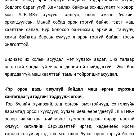
бодлого бараг үгүй. Хамгаалах байрны зохицуулалт ч ховор,
мөн ЛГБТИК+ хүмүүст ээлгүй, олон эмзэг бүлгийг
орхигдуулсан. Манай соёлд орон гэргүй байна гэдэг маш
хаалттай сэдэв. Бүр болохоо байчихсан, архичин, тэнүүлч,
хамаг байдгаа барсан хүмүүс л орон гэргүй байдаг гэсэн
ойлголттой.
Биднээс их холын асуудал мэт хүлээж авдаг. Энэ талаар
нээлттэй ярьдаггүй учраас дорвитой шийддэггүй. Энэ бол
яригддаггүй, маш хаалттай, тамын тойрог шиг асуудал.
-Гэр орон дахь аюулгүй байдал маш өргөн хүрээнд
хангагдаагүй гэдгийг тодруулж өгөөч.
-Гэр бүлийн хүчирхийлэлд өртсөн эмэгтэйчүүд, сэтгэлзүйн
дарамтад орсон хүүхдүүд, хүлээн зөвшөөрөгдөөгүй ЛГБТИК+
өсвөр насныхан, нийгмээс тусгаарлагдсан өндөр настай
хүмүүс, хөгжлийн бэрхшээлтэй иргэд, хөдөөнөөс ирсэн
харьяалалгүй иргэд гэх мэт олон бүлэг орон гэргүй болох