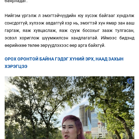
баярладаг.
Нийгэм үргэлж л эмэгтэйчүүдийн юу хүсэж байгааг хүндэлж
сонсдоггүй, хүлээж авдаггүй хэр нь, эмэгтэй хүн ямар зан ааш
гаргаж, яаж хувцаслаж, яаж сууж босохыг зааж тулгасан,
эсвэл хориглож шүүмжилсэн хандлагатай. Иймээс бидэнд
өөрийнхөө төлөө зөрүүдлэхээс өөр арга байхгүй.
ОРОХ ОРОНТОЙ БАЙНА ГЭДЭГ ХҮНИЙ ЭРХ, НААД ЗАХЫН
ХЭРЭГЦЭЭ