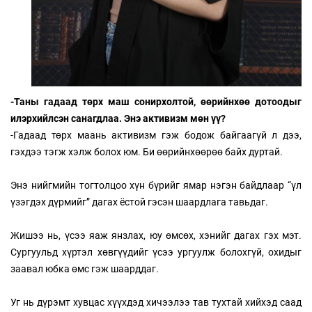
-Таны гадаад төрх маш сонирхолтой, өөрийнхөө дотоодыг
илэрхийлсэн санагдлаа. Энэ активизм мөн үү?
-Гадаад төрх маань активизм гэж бодож байгаагүй л дээ,
гэхдээ тэгж хэлж болох юм. Би өөрийнхөөрөө байх дуртай.
Энэ нийгмийн тогтолцоо хүн бүрийг ямар нэгэн байдлаар “үл
үзэгдэх дүрмийг” дагах ёстой гэсэн шаардлага тавьдаг.
Жишээ нь, үсээ яаж янзлах, юу өмсөх, хэнийг дагах гэх мэт.
Сургуульд хүртэл хөвгүүдийг үсээ ургуулж болохгүй, охидыг
заавал юбка өмс гэж шаарддаг.
Уг нь дүрэмт хувцас хүүхдэд хичээлээ тав тухтай хийхэд саад