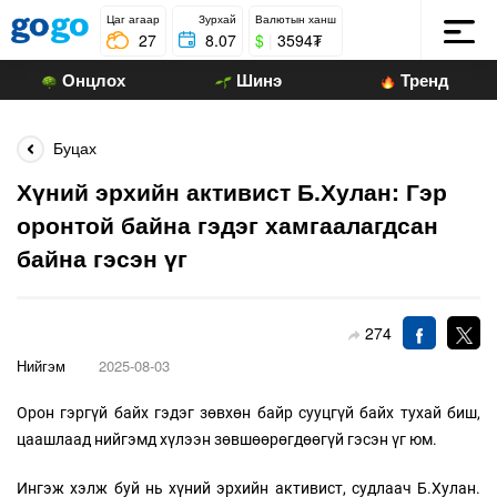
Цаг агаар
Зурхай
Валютын ханш
27
8.07
$
|
3594₮
Онцлох
Шинэ
Тренд
Буцах
Хүний эрхийн активист Б.Хулан: Гэр
оронтой байна гэдэг хамгаалагдсан
байна гэсэн үг
274
Нийгэм
2025-08-03
Орон гэргүй байх гэдэг зөвхөн байр сууцгүй байх тухай биш,
цаашлаад нийгэмд хүлээн зөвшөөрөгдөөгүй гэсэн үг юм.
Ингэж хэлж буй нь хүний эрхийн активист, судлаач Б.Хулан.