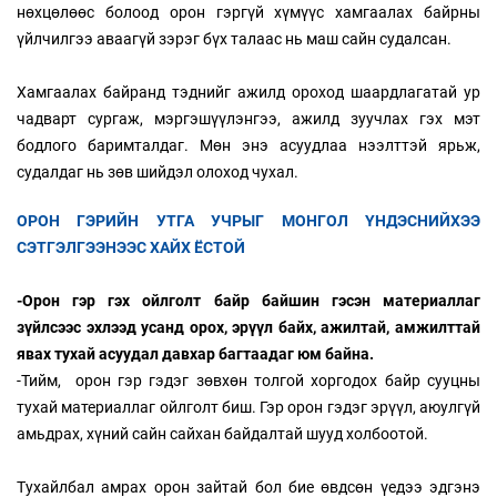
нөхцөлөөс болоод орон гэргүй хүмүүс хамгаалах байрны
үйлчилгээ аваагүй зэрэг бүх талаас нь маш сайн судалсан.
Хамгаалах байранд тэднийг ажилд ороход шаардлагатай ур
чадварт сургаж, мэргэшүүлэнгээ, ажилд зуучлах гэх мэт
бодлого баримталдаг. Мөн энэ асуудлаа нээлттэй ярьж,
судалдаг нь зөв шийдэл олоход чухал.
ОРОН ГЭРИЙН УТГА УЧРЫГ МОНГОЛ ҮНДЭСНИЙХЭЭ
СЭТГЭЛГЭЭНЭЭС ХАЙХ ЁСТОЙ
-Орон гэр гэх ойлголт байр байшин гэсэн материаллаг
зүйлсээс эхлээд усанд орох, эрүүл байх, ажилтай, амжилттай
явах тухай асуудал давхар багтаадаг юм байна.
-Тийм, орон гэр гэдэг зөвхөн толгой хоргодох байр сууцны
тухай материаллаг ойлголт биш. Гэр орон гэдэг эрүүл, аюулгүй
амьдрах, хүний сайн сайхан байдалтай шууд холбоотой.
Тухайлбал амрах орон зайтай бол бие өвдсөн үедээ эдгэнэ