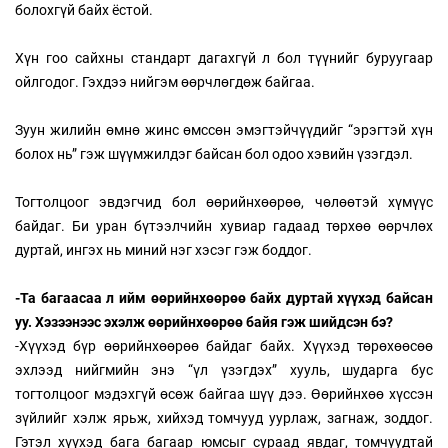
болохгүй байх ёстой.
Хүн гоо сайхны стандарт дагахгүй л бол түүнийг буруугаар
ойлгодог. Гэхдээ нийгэм өөрчлөгдөж байгаа.
Зуун жилийн өмнө жинс өмссөн эмэгтэйчүүдийг “эрэгтэй хүн
болох нь” гэж шүүмжилдэг байсан бол одоо хэвийн үзэгдэл.
Тогтолцоог эвдэгчид бол өөрийнхөөрөө, чөлөөтэй хүмүүс
байдаг. Би уран бүтээлчийн хувиар гадаад төрхөө өөрчлөх
дуртай, ингэх нь миний нэг хэсэг гэж боддог.
-Та багаасаа л ийм өөрийнхөөрөө байх дуртай хүүхэд байсан
уу. Хэзээнээс эхэлж өөрийнхөөрөө байя гэж шийдсэн бэ?
-Хүүхэд бүр өөрийнхөөрөө байдаг байх. Хүүхэд төрөхөөсөө
эхлээд нийгмийн энэ “үл үзэгдэх” хууль, шударга бус
тогтолцоог мэдэхгүй өсөж байгаа шүү дээ. Өөрийнхөө хүссэн
зүйлийг хэлж ярьж, хийхэд томчууд уурлаж, загнаж, зоддог.
Гэтэл хүүхэд бага багаар юмсыг сураад явдаг, томчуудтай