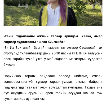
-Таны судалгааны ажлын талаар ярилцъя. Хаана, ямар
сэдвээр судалгааны ажлаа бичсэн бэ?
-Би Их Британийн Засгийн газрын тэтгэлгээр Сассексийн их
сургуульд “Улаанбаатар дахь 25-30 насны ЛГБТИК+ залуусын
орон гэрийн тухай утга учир” сэдвээр магистрын судалгаа
бичсэн.
Өөрийнхөө төрөлх байдлаас болоод нийгэмд хүлээн
зөвшөөрөгддөггүй, хүнээр хараалгуулдаг, ажлын байранд
гадуурхагддаг гэх мэт олон асуудалтай тулгарна. Гэхдээ энэ
бүх асуудлын суурь нь орон гэрийн асуудал юм аа гэж
судалгаандаа дурдсан юм.