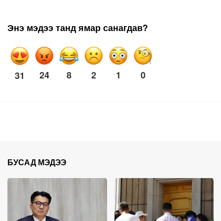
Энэ мэдээ танд ямар санагдав?
24
8
2
1
0
31
БУСАД МЭДЭЭ