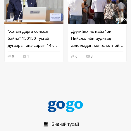
“Хотын дарга сонсож
Дүүгийнх нь найз "Би
байна” 150150 тусгай
Нийслэлийн аудитад
дугаарыг энэ сарын 14-
ажилладаг, хөнгөлөлттэй
нөөс ажиллуулна
нөхцөлөөр байранд
0
1
0
3
оруулна" гэж залилжээ
Бидний тухай