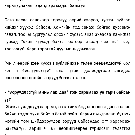
харьцуулахад тэдэнд эрх мэдэл байхгүй.
Бага насаа санахаар тэрслүү, өөрийнхөөрөө, хүссэн зүйлээ
хийдэг хүүхэд байсан. Хамгийн тод санаж байгаа дурсамж
гэвэл, тооны сургуульд орохыг хүсэж, эцэг эхээсээ дэмжлэг
гуйхад “охин хүүхэд байж тоогоор яваад яах вэ” гээд
тоогоогүй. Харин эрэгтэй дүүг минь дэмжсэн.
“Чи л өөрийнхөө хүссэн зүйлийнхээ төлөө хөөцөлдөхгүй бол
хэн ч биелүүлэхгүй” гэдэг үгийг долоодугаар ангидаа
сонссоноосоо хойш зөрүүд болж эхэлсэн.
- “Зөрүүдлээгүй минь яав даа” гэж харамсах үе гарч байсан
уу?
-Жижиг үйлдлүүд дээр мэдээж тийм бодол төрнө л дөө, зөөлөн
байна гэдэг хүнд байх л ёстой зүйл. Харин амьдралаа бүтээх
мэтийн том шийдвэрүүдэд зөрүүд байсандаа огт харамсаж
байгаагүй. Харин ч “би өөрийнхөөрөө гүрийсэн” гэдэгтээ