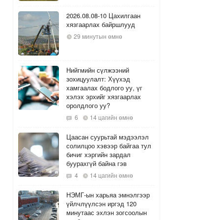
2026.08.08-10 Цахилгаан
хязгаарлах байршлууд
29 минутын өмнө
Нийгмийн сүлжээний
зохицуулалт: Хүүхэд
хамгаалах бодлого уу, үг
хэлэх эрхийг хязгаарлах
оролдлого уу?
6
14 цагийн өмнө
Цаасан суурьтай мэдээлэл
солилцоо хэвээр байгаа тул
бичиг хэргийн зардал
буурахгүй байна гэв
4
14 цагийн өмнө
НЭМГ-ын харьяа эмнэлгээр
үйлчлүүлсэн иргэд 120
минутаас эхлэн зогсоолын