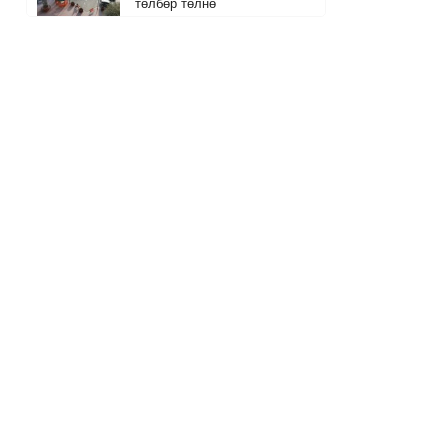
төлбөр төлнө
4
15 цагийн өмнө
The MongolZ багийн хуучин
гишүүд болох Senzu, Mzinho
нар өнөөдөр тоглоно
15 цагийн өмнө
Амралтын өдрүүдийн цаг
агаарын ТӨЛӨВ
15 цагийн өмнө