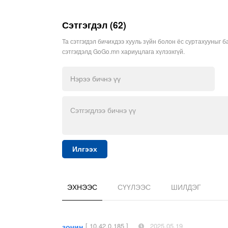
Сэтгэгдэл (62)
Та сэтгэгдэл бичихдээ хууль зүйн болон ёс суртахууныг б
сэтгэгдэлд GoGo.mn хариуцлага хүлээхгүй.
Илгээх
ЭХНЭЭС
СҮҮЛЭЭС
ШИЛДЭГ
[ 10.42.0.185 ]
2025.05.19
зочин