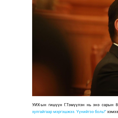
УИХ-ын гишүүн Г.Тэмүүлэн нь энэ сарын 
хулгайгаар мэргэшжээ. Үүнийгээ боль!"
хэмээ