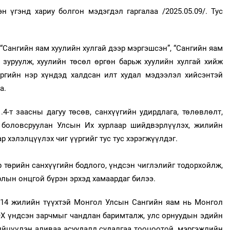
 үгэнд хариу болгон мэдэгдэл гаргалаа /2025.05.09/. Тус
 “Сангийн яам хуулийн хулгай дээр мэргэшсэн”, “Сангийн яам
зуруулж, хуулийн төсөл өргөн барьж хуулийн хулгай хийж
эргийн нэр хүндэд халдсан илт худал мэдээлэл хийсэнтэй
а.
4-т заасны дагуу төсөв, санхүүгийн удирдлага, төлөвлөлт,
 боловсруулан Улсын Их хурлаар шийдвэрлүүлэх, жилийн
 хэлэлцүүлэх чиг үүргийг тус тус хэрэгжүүлдэг.
 төрийн санхүүгийн бодлого, үндсэн чиглэлийг тодорхойлж,
рлын онцгой бүрэн эрхэд хамаардаг билээ.
 114 жилийн түүхтэй Монгол Улсын Сангийн яам нь Монгол
Х үндсэн зарчмыг чандлан баримталж, улс орнуудын эдийн
ийцүүлэн аливаа асуудалд судалгаа тооцоотой, мэргэжлийн