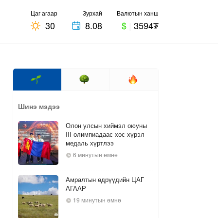
Цаг агаар
Зурхай
Валютын ханш
30
8.08
$
|
3594₮
Шинэ мэдээ
Олон улсын хиймэл оюуны
III олимпиадаас хос хүрэл
медаль хүртлээ
6 минутын өмнө
Амралтын өдрүүдийн ЦАГ
АГААР
19 минутын өмнө