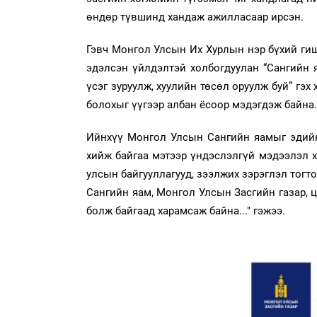
өндөр түвшинд хандаж ажилласаар ирсэн.
Гэвч Монгол Улсын Их Хурлын нэр бүхий гиш
эдэлсэн үйлдэлтэй холбогдуулан “Сангийн
үсэг зуруулж, хуулийн төсөл оруулж буй” гэх
болохыг үүгээр албан ёсоор мэдэгдэж байна.
Ийнхүү Монгол Улсын Сангийн яамыг эдийн 
хийж байгаа мэтээр үндэслэлгүй мэдээлэл 
улсын байгууллагууд, зээлжих зэрэглэл тогт
Сангийн яам, Монгол Улсын Засгийн газар, 
болж байгаад харамсаж байна..." гэжээ.