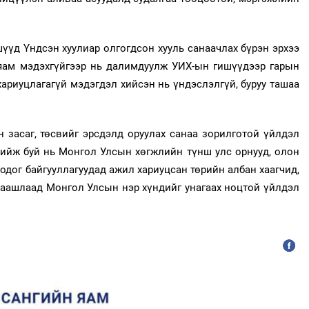
үүд Үндсэн хуулиар олгогдсон хууль санаачлах бүрэн эрхээ
 яам мэдэхгүйгээр нь далимдуулж УИХ-ын гишүүдээр гарын
 хариуцлагагүй мэдэгдэл хийсэн нь үндэслэлгүй, буруу ташаа
засаг, төсвийг эрсдэлд оруулах санаа зорилготой үйлдэл
хийж буй нь Монгол Улсын хөгжлийн түнш улс орнууд, олон
оодог байгууллагуудад ажил хариуцсан төрийн албан хаагчид,
цаашлаад Монгол Улсын нэр хүндийг унагаах ноцтой үйлдэл