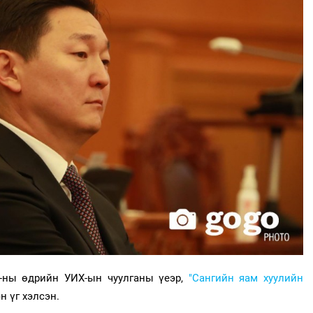
8-ны өдрийн УИХ-ын чуулганы үеэр,
"Сангийн яам хуулийн
н үг хэлсэн.