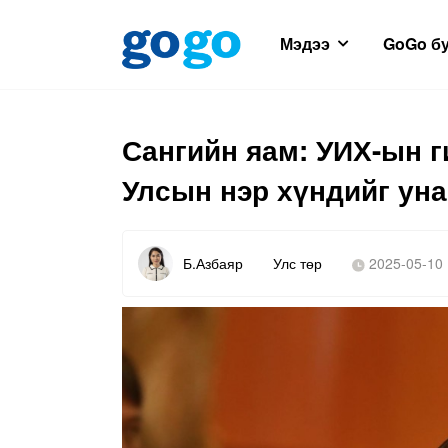
Мэдээ
GoGo б
Сангийн яам: УИХ-ын 
Улсын нэр хүндийг уна
Б.Азбаяр
Улс төр
2025-05-10