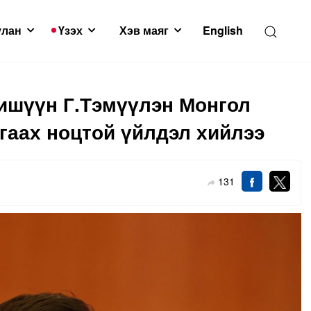
улан
Үзэх
Хэв маяг
English
гишүүн Г.Тэмүүлэн Монгол
гаах ноцтой үйлдэл хийлээ
131