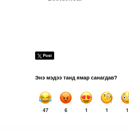
Post
Энэ мэдээ танд ямар санагдав?
47
6
1
1
1