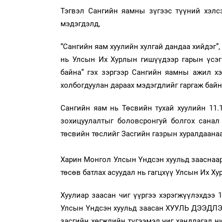
Тэгвэл Сангийн яамны зүгээс түүний хэлсэн
мэдэгдэлд,
“Сангийн яам хуулийн хулгай дандаа хийдэг”,
нь Улсын Их Хурлын гишүүдээр гарын үсэг 
байна” гэх зэргээр Сангийн яамны ажил х
холбогдуулан дараах мэдэгдлийг гаргаж байн
Сангийн яам нь Төсвийн тухай хуулийн 11.1.
зохицуулалтыг боловсронгуй болгох санал
төсвийн төслийг Засгийн газрын хуралдаанаар
Харин Монгол Улсын Үндсэн хуульд зааснаар
төсөв батлах асуудал нь гагцхүү Улсын Их Ху
Хуулиар заасан чиг үүргээ хэрэгжүүлэхдээ
Улсын Үндсэн хуульд заасан ХУУЛЬ ДЭЭДЛЭ
засгийн хөгжлийн түгээмэл чиг хандлагад н