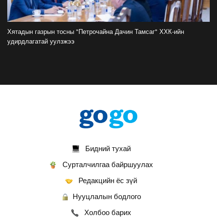
ФОТО: Дэлхийн хошой аварга Испани
аваргын цомоо өргөлөө
Хятадын газрын тосны "Петрочайна Дачин Тамсаг" ХХК-ийн
2026-07-20
удирдлагатай уулзжээ
У.Хүрэлсүх: Наадмаа ёслол төгөлдөр, ерөөл
бэлгэдэл дүүрэн, хийморь золбоо өөдөө тэгш
дүүрэн сайхан тэмдэглэлээ
2026-07-13
ФОТО: Сэлэнгэ нутгийн хүү Даян Аварга
Б.Орхонбаяр
2026-07-13
Бидний тухай
ФОТО: Дархан аварга Н.Батсуурь элэг бүсээ
тайлж наадамчин олноор уухайлуулсан
Сурталчилгаа байршуулах
агшин
Редакцийн ёс зүй
2026-07-12
Нууцлалын бодлого
ФОТО: Үзэгчдийг суудлаас нь өндөлзүүлсэн
наймын давааны сүүлийн барилдаан
Холбоо барих