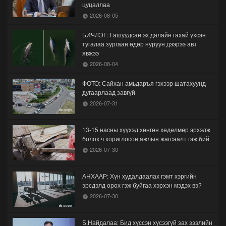
цуцаллаа
2026-08-05
БИЧЛЭГ: Гашуудсан эх далайн гахай үхсэн
тугалаа зургаан өдөр нуруун дээрээ авч
явжээ
2026-08-04
ФОТО: Сайхан амьдаръя гэхээр шатахуунд
дугаарлаад завгүй
2026-07-31
13-15 насны хүүхэд хөнгөн хөдөлмөр эрхэлж
болох ч хориглосон ажлын жагсаалт гэж бий
2026-07-30
АНХААР: Хүн худалдаалах гэмт хэргийн
эрсдэлд орох гэж буйгаа хэрхэн мэдэх вэ?
2026-07-30
Б.Найдалаа: Бид хүссэн хүсээгүй зах зээлийн