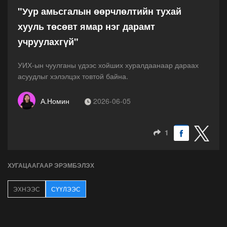
"Уур амьсгалын өөрчлөлтийн тухай
хууль төсөвт ямар нэг дарамт
учруулахгүй"
УИХ-ын чуулганы үдээс хойших хуралдаанаар дараах
асуудлыг хэлэлцэх товтой байна.
А.Номин
2026-06-05
1
ХУГАЦААГААР ЭРЭМБЭЛЭХ
ЭХНЭЭС
СҮҮЛЭЭС