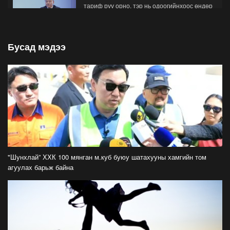
тариф руу орно, тэр нь одоогийнхоос өндөр
байна
2026-07-26
Бусад мэдээ
Орон нутгийн зам ашигласны төлбөрийг
1000-aaс 5000 төгрөг болгож нэмлээ
2026-07-22
С.Амарсайхан: Фэйсбүүкээр ангийн групп чат
нээдэг, үүгээр даалгавраа өгдгийг зогсоож,
хаана
2026-07-21
ФОТО: Тажикистан Улсын Ерөнхийлөгчийн
айлчлал эхэллээ
"Шунхлай” ХХК 100 мянган м.куб буюу шатахууны хамгийн том
2026-07-21
агуулах барьж байна
"Улсын цолд хүрсэн бөхчүүдээс допинг
илрээгүй, аймгийн цолтой нэг бөхөөс илэрсэн
гэх имэйл ирсэн"
2026-07-21