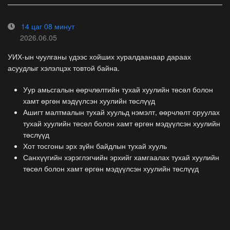
14 цаг 08 минут
2026.06.05
УИХ-ын чуулганы үдээс хойших хуралдаанаар дараах
асуудлыг хэлэлцэх товтой байна.
Уур амьсгалын өөрчлөлтийн тухай хуулийн төсөл болон
хамт өргөн мэдүүлсэн хуулийн төслүүд
Ашигт малтмалын тухай хуульд нэмэлт, өөрчлөлт оруулах
тухай хуулийн төсөл болон хамт өргөн мэдүүлсэн хуулийн
төслүүд
Хот тосгоны эрх зүйн байдлын тухай хууль
Санхүүгийн хэрэглэгчийн эрхийг хамгаалах тухай хуулийн
төсөл болон хамт өргөн мэдүүлсэн хуулийн төслүүд