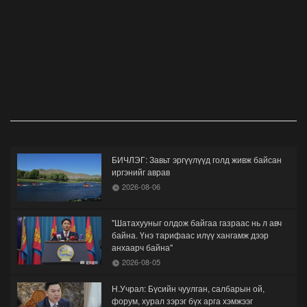
БИЧЛЭГ: Завьт эргүүлүүд голд живж байсан
иргэнийг аврав
2026-08-06
"Шатахууныг олдож байгаа газраас нь л авч
байна. Үнэ тарифаас илүү хангамж дээр
анхаарч байна"
2026-08-05
Н.Учрал: Бүсийн чуулган, салбарын ой,
форум, хурал зэрэг бүх арга хэмжээг