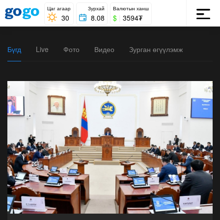
Цаг агаар
Зурхай
Валютын ханш
30
8.08
$
|
3594₮
Бүгд
Live
Фото
Видео
Зурган өгүүлэмж