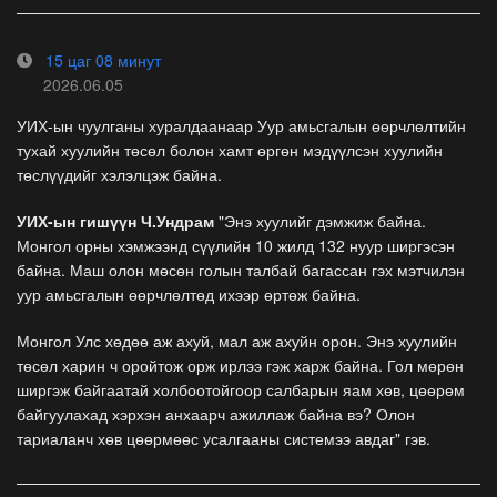
15 цаг 08 минут
2026.06.05
УИХ-ын чуулганы хуралдаанаар Уур амьсгалын өөрчлөлтийн
тухай хуулийн төсөл болон хамт өргөн мэдүүлсэн хуулийн
төслүүдийг хэлэлцэж байна.
УИХ-ын гишүүн Ч.Ундрам
"Энэ хуулийг дэмжиж байна.
Монгол орны хэмжээнд сүүлийн 10 жилд 132 нуур ширгэсэн
байна. Маш олон мөсөн голын талбай багассан гэх мэтчилэн
уур амьсгалын өөрчлөлтөд ихээр өртөж байна.
Монгол Улс хөдөө аж ахуй, мал аж ахуйн орон. Энэ хуулийн
төсөл харин ч оройтож орж ирлээ гэж харж байна. Гол мөрөн
ширгэж байгаатай холбоотойгоор салбарын яам хөв, цөөрөм
байгуулахад хэрхэн анхаарч ажиллаж байна вэ? Олон
тариаланч хөв цөөрмөөс усалгааны системээ авдаг" гэв.