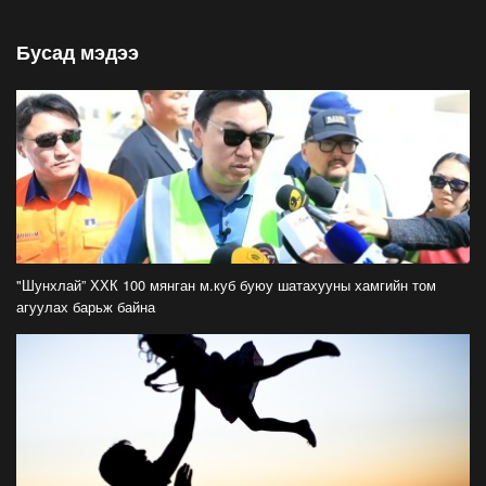
2026-07-26
Бусад мэдээ
Орон нутгийн зам ашигласны төлбөрийг
1000-aaс 5000 төгрөг болгож нэмлээ
2026-07-22
С.Амарсайхан: Фэйсбүүкээр ангийн групп чат
нээдэг, үүгээр даалгавраа өгдгийг зогсоож,
хаана
2026-07-21
ФОТО: Тажикистан Улсын Ерөнхийлөгчийн
айлчлал эхэллээ
"Шунхлай” ХХК 100 мянган м.куб буюу шатахууны хамгийн том
2026-07-21
агуулах барьж байна
"Улсын цолд хүрсэн бөхчүүдээс допинг
илрээгүй, аймгийн цолтой нэг бөхөөс илэрсэн
гэх имэйл ирсэн"
2026-07-21
Засгийн газрын хуралдаанаас гарсан
шийдвэрийг танилцуулж байна