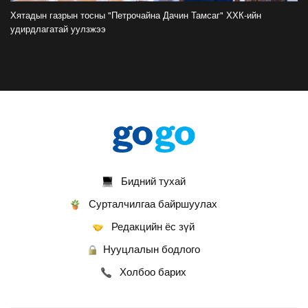
аваргын цомоо өргөлөө
Хятадын газрын тосны "Петрочайна Дачин Тамсаг" ХХК-ийн
2026-07-20
удирдлагатай уулзжээ
У.Хүрэлсүх: Наадмаа ёслол төгөлдөр, ерөөл
бэлгэдэл дүүрэн, хийморь золбоо өөдөө тэгш
дүүрэн сайхан тэмдэглэлээ
2026-07-13
ФОТО: Сэлэнгэ нутгийн хүү Даян Аварга
Б.Орхонбаяр
2026-07-13
Бидний тухай
ФОТО: Дархан аварга Н.Батсуурь элэг бүсээ
тайлж наадамчин олноор уухайлуулсан
Сурталчилгаа байршуулах
агшин
Редакцийн ёс зүй
2026-07-12
Нууцлалын бодлого
ФОТО: Үзэгчдийг суудлаас нь өндөлзүүлсэн
наймын давааны сүүлийн барилдаан
Холбоо барих
2026-07-12