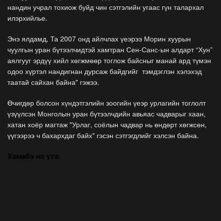
нандин учрал тохиож буйд чин сэтгэлийн угаас гүн талархал
илэрхийлье.
Энэ ялдамд, Та 2007 онд айлчлах үеэрээ Морин хуурын
чуулгын уран бүтээлчидтэй хамтран Сен-Санс-ын алдарт “Хун”
аялгууг эрдүү хийл хөгжмөөр тоглож байсныг манай ард түмэн
одоо хүртэл нандигнан дурсаж байдгийг тэмдэглэн хэлэхэд
таатай сайхан байна" гэжээ.
Өчигдөр болсон хүндэтгэлийн зоогийн үеэр урлагийн тоглолт
үзүүлсэн Монголын уран бүтээлчдийн авьяас чадварыг хаан,
хатан хоёр магтаж "Урлаг, соёлын чадвар нь өндөрт хөгжсөн,
үүгээрээ ч бахархдаг байх" гэсэн сэтгэгдлийг хэлсэн байна.
Хамабэ но үта: