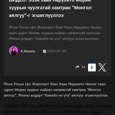
хуурын чуулгатай хамтран "Монгол
аялгуу"-г эгшиглүүллээ
Япон Улсын Цог Жавхлант Эзэн Хаан Нарүхито Чингис
хаан одонт Морин хуурын найрал хөгжимтэй хамтран
Японы алдарт "Хамабэ но үта" аялгууг эгшиглүүллээ.
А.Номин
2025-07-09
44
Япон Улсын Цог Жавхлант Эзэн Хаан Нарүхито Чингис хаан
одонт Морин хуурын найрал хөгжимтэй хамтран "Монгол
аялгуу", Японы алдарт "Хамабэ но үта" аялгууг эгшиглүүллээ.
Тэрбээр 2007 онд мөн Монголд айлчлахдаа эрдүү хийлээр
аялгуу тоглож байв. Энэ удаад тэрбээр Морин хуурын