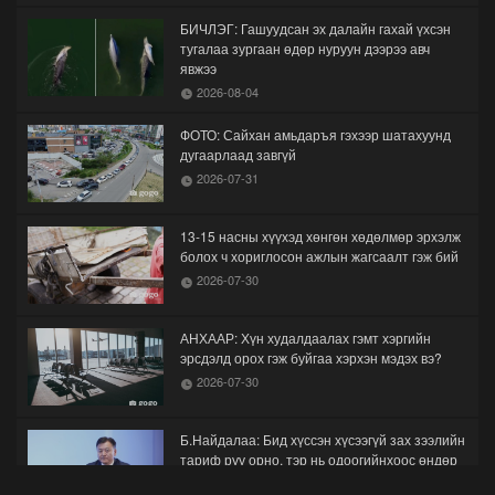
БИЧЛЭГ: Гашуудсан эх далайн гахай үхсэн
тугалаа зургаан өдөр нуруун дээрээ авч
явжээ
2026-08-04
ФОТО: Сайхан амьдаръя гэхээр шатахуунд
дугаарлаад завгүй
2026-07-31
13-15 насны хүүхэд хөнгөн хөдөлмөр эрхэлж
болох ч хориглосон ажлын жагсаалт гэж бий
2026-07-30
АНХААР: Хүн худалдаалах гэмт хэргийн
эрсдэлд орох гэж буйгаа хэрхэн мэдэх вэ?
2026-07-30
Б.Найдалаа: Бид хүссэн хүсээгүй зах зээлийн
тариф руу орно, тэр нь одоогийнхоос өндөр
байна