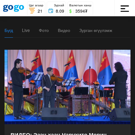
Цаг агаар
Зурхай
Валютын ханш
21
8.09
$
|
3594₮
Бүгд
Live
Фото
Видео
Зурган өгүүлэмж
ВИДЕО: Эзэн хаан Нарүхито Морин