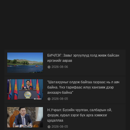
БИЧЛЭГ: Завьт эргүүлүүд голд живж байсан
иргэнийг аврав
2026-08-06
"Шатахууныг олдож байгаа газраас нь л авч
байна. Үнэ тарифаас илүү хангамж дээр
анхаарч байна"
2026-08-05
Н.Учрал: Бүсийн чуулган, салбарын ой,
форум, хурал зэрэг бүх арга хэмжээг
цуцаллаа
2026-08-05