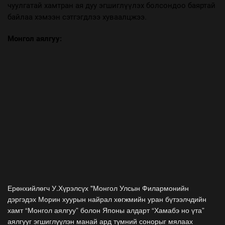
чуулгатай хамтран ая дуу эгшиглүүлэх болсондоо баяртай
байлаа хэмээн сэтгэгдлээ хуваалцжээ.
Монгол аялгуу:
Ерөнхийлөгч У.Хүрэлсүх "Монгол Улсын Филармонийн
дэргэдэх Морин хуурын найрал хөгжмийн уран бүтээлчдийн
хамт “Монгол аялгуу” болон Японы алдарт “Хамабэ но үта”
аялгууг эгшиглүүлэн манай ард түмний сонорыг мялаах