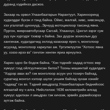
дуранд хэдийнээ дасжээ.
Захаар нь орвол Улаанбаатарын Нарантуул, Харинхоринд
худалддаг бүхэн л тэнд байна. Оймс, малгай, хивс, хивсэнцэр,
хээ угалзтай цүнхнүүд...Эрчүүд мотоциклоор таксинд явна.
Пургон, микроавтобусаар Сагсай, Улаанхус, Цэнгэл зэрэг сум
руу хүн хүргэдэг тээвэр ч байна. Зах дүүрэн зохиолын дуу
хангинаж, худалдагчид эхлээд казахаар ярих ч, монголоор
асуухад, монголоор хариулах аж. Үргэлжлүүлэн “Хотоос явна
уу, хэзээ ирээ вэ” гэхчлэн хөнгөн яриа өрнүүлнэ.
Харин одоо би бодож байна. “Хэн тэднийг надад огтоос өөр
хүмүүс гээд ойлгуулчихсан билээ? Тооны машинтай худалдагч
“Хэдээр авах вэ? гэж монголоор асуун үнэ тохирч байхад,
сурагчид монгол хэлээр шүлэг уншиж байхад чухам хэнийг
"гадаад" гэх вэ. Тэдний амьдралд Улаанбаатарын биднийхээс
ялгаатай юу ч алга. Нийслэлээс 1636 километрийн алсад
хүмүүс адилхан л амьдрах гэж хичээж, эрвийх дэрвийхээрээ
зүтгэж байна.