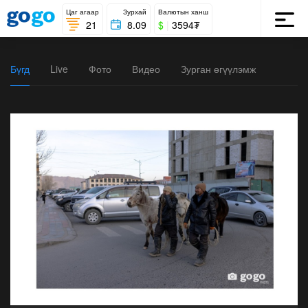
Цаг агаар
Зурхай
Валютын ханш
21
8.09
$
|
3594₮
Бүгд
Live
Фото
Видео
Зурган өгүүлэмж