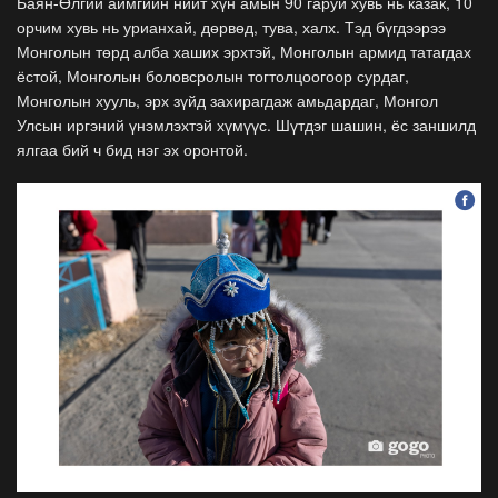
Баян-Өлгий аймгийн нийт хүн амын 90 гаруй хувь нь казак, 10
орчим хувь нь урианхай, дөрвөд, тува, халх. Тэд бүгдээрээ
Монголын төрд алба хаших эрхтэй, Монголын армид татагдах
ёстой, Монголын боловсролын тогтолцоогоор сурдаг,
Монголын хууль, эрх зүйд захирагдаж амьдардаг, Монгол
Улсын иргэний үнэмлэхтэй хүмүүс. Шүтдэг шашин, ёс заншилд
ялгаа бий ч бид нэг эх оронтой.