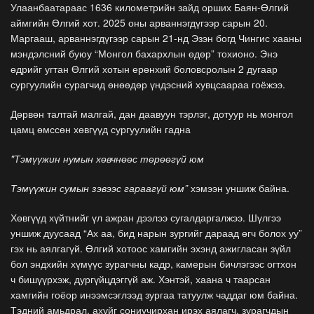
Улаанбаатараас 1636 километрийн зайд орших Баян-Өлгий
аймгийн Өлгий хот. 2025 оны арваннэгдүгээр сарын 20.
Маргааш, арваннэгдүгээр сарын 21-нд Эзэн богд Чингис хааны
мэндэлсний буюу “Монгол бахархлын өдөр” тохионо. Энэ
өдрийг угтан Өлгий хотын ерөнхий боловсролын 2 дугаар
сургуулийн сурагчид өнөөдөр үндэсний хувцсаараа гоёжээ.
Дөрвөн талтай малгай, дан даавуун тэрлэг, дотуур нь монгол
цамц өмссөн хөвгүүд сургуулийн гадна
"Тэмүүжин нумын хөвчнөөс төрөөгүй юм
Тэмүүжин сумын зэвээс гараагүй юм”
хэмээн уншиж байна.
Хөвгүүд хүйтнийг үл ажран дээлээ сугалдаргалжээ. Шүлгээ
уншиж дуусаад “Ах аа, бид нарын зургийг дараад өгч болох уу”
гэх нь аялгагүй. Өлгий хотоос хамгийн эхэнд ажигласан зүйл
бол эндхийн хүмүүс зурагчны кадр, камерын бичлэгээс огтхон
ч бишүүрхэж, дургүйцдэггүй аж. Хэнтэй, хаана ч таарсан
хамгийн гоёор инээмсэглээд зургаа татуулж чаддаг юм байна.
Тэдний амьдрал, ахуйг сониучирхан ирэх аялагч, зурагчдын