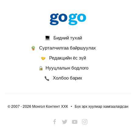
2026-07-13
ФОТО: Сэлэнгэ нутгийн хүү Даян Аварга
Б.Орхонбаяр
2026-07-13
Бидний тухай
ФОТО: Дархан аварга Н.Батсуурь элэг бүсээ
тайлж наадамчин олноор уухайлуулсан
Сурталчилгаа байршуулах
агшин
Редакцийн ёс зүй
2026-07-12
Нууцлалын бодлого
ФОТО: Үзэгчдийг суудлаас нь өндөлзүүлсэн
наймын давааны сүүлийн барилдаан
Холбоо барих
2026-07-12
ФОТО: Нэг дугаартай унаачтай даага НЭГД
орлоо
© 2007 - 2026 Монгол Контент ХХК • Бүх эрх хуулиар хамгаалагдсан
2026-07-12
ФОТО: Бяцхан наадамчид
2026-07-12