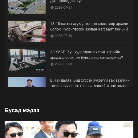
дугаарлаад завгүй
2026-07-31
13-15 насны хүүхэд хөнгөн хөдөлмөр эрхэлж
болох ч хориглосон ажлын жагсаалт гэж бий
2026-07-30
АНХААР: Хүн худалдаалах гэмт хэргийн
эрсдэлд орох гэж буйгаа хэрхэн мэдэх вэ?
2026-07-30
Б.Найдалаа: Бид хүссэн хүсээгүй зах зээлийн
тариф руу орно, тэр нь одоогийнхоос өндөр
байна
2026-07-26
Бусад мэдээ
Орон нутгийн зам ашигласны төлбөрийг
1000-aaс 5000 төгрөг болгож нэмлээ
2026-07-22
С.Амарсайхан: Фэйсбүүкээр ангийн групп чат