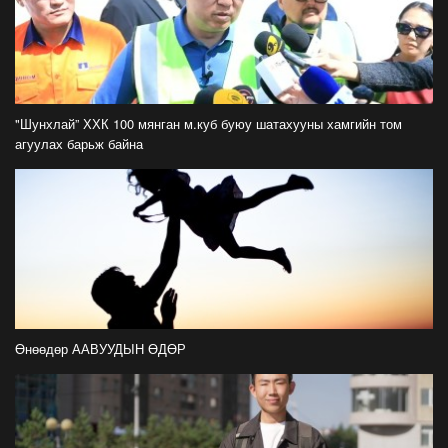
нээдэг, үүгээр даалгавраа өгдгийг зогсоож,
хаана
2026-07-21
ФОТО: Тажикистан Улсын Ерөнхийлөгчийн
айлчлал эхэллээ
"Шунхлай” ХХК 100 мянган м.куб буюу шатахууны хамгийн том
2026-07-21
агуулах барьж байна
"Улсын цолд хүрсэн бөхчүүдээс допинг
илрээгүй, аймгийн цолтой нэг бөхөөс илэрсэн
гэх имэйл ирсэн"
2026-07-21
Засгийн газрын хуралдаанаас гарсан
шийдвэрийг танилцуулж байна
2026-07-21
Өнөөдөр ААВУУДЫН ӨДӨР
Тажикистан Улсын Ерөнхийлөгч Эмомали
Рахмоныг угтан авлаа
2026-07-21