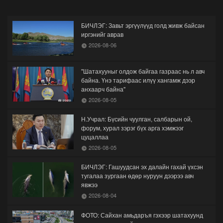
БИЧЛЭГ: Завьт эргүүлүүд голд живж байсан
иргэнийг аврав
2026-08-06
"Шатахууныг олдож байгаа газраас нь л авч
байна. Үнэ тарифаас илүү хангамж дээр
анхаарч байна"
2026-08-05
Н.Учрал: Бүсийн чуулган, салбарын ой,
форум, хурал зэрэг бүх арга хэмжээг
цуцаллаа
2026-08-05
БИЧЛЭГ: Гашуудсан эх далайн гахай үхсэн
тугалаа зургаан өдөр нуруун дээрээ авч
явжээ
2026-08-04
ФОТО: Сайхан амьдаръя гэхээр шатахуунд