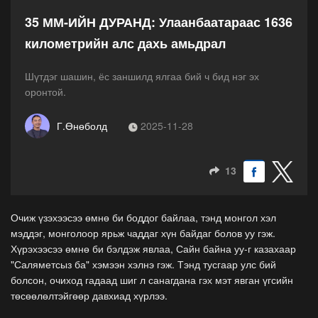
35 ММ-ИЙН ДУРАНД: Улаанбаатараас 1636
километрийн алс дахь амьдрал
Шүтдэг шашин, ёс заншилд ялгаа бий ч бид нэг эх
оронтой.
Г.Өнөболд
2025-11-28
13
Очиж үзэхээсээ өмнө би боддог байлаа, тэнд монгол хэл
мэддэг, монголоор ярьж чаддаг хүн байдаг болов уу гэж.
Хүрэхээсээ өмнө би бэлдэж явлаа, Сайн байна уу-г казахаар
"Саляметсыз ба" хэмээн хэлнэ гэж. Тэнд тусгаар улс бий
болсон, очиход гадаад шиг л санагдана гэх мэт явган үгсийн
төсөөлөлтэйгөөр давхиад хүрлээ.