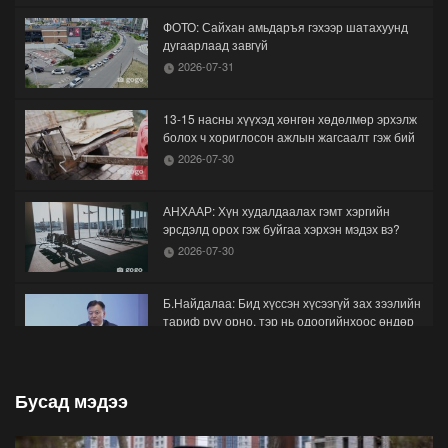
ФОТО: Сайхан амьдаръя гэхээр шатахуунд
дугаарлаад завгүй
2026-07-31
13-15 насны хүүхэд хөнгөн хөдөлмөр эрхэлж
болох ч хориглосон ажлын жагсаалт гэж бий
2026-07-30
АНХААР: Хүн худалдаалах гэмт хэргийн
эрсдэлд орох гэж буйгаа хэрхэн мэдэх вэ?
2026-07-30
Б.Найдалаа: Бид хүссэн хүсээгүй зах зээлийн
тариф руу орно, тэр нь одоогийнхоос өндөр
байна
2026-07-26
Бусад мэдээ
Орон нутгийн зам ашигласны төлбөрийг
1000-aaс 5000 төгрөг болгож нэмлээ
2026-07-22