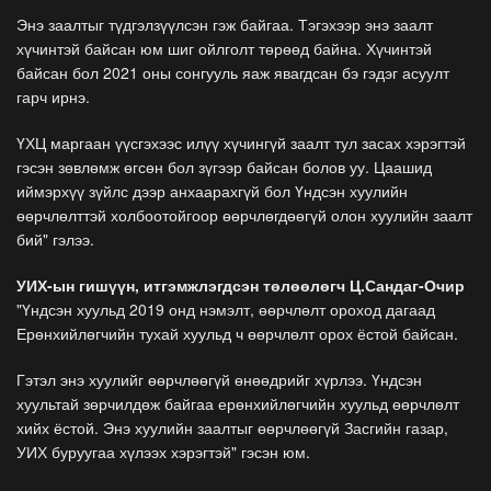
Энэ заалтыг түдгэлзүүлсэн гэж байгаа. Тэгэхээр энэ заалт
хүчинтэй байсан юм шиг ойлголт төрөөд байна. Хүчинтэй
байсан бол 2021 оны сонгууль яаж явагдсан бэ гэдэг асуулт
гарч ирнэ.
ҮХЦ маргаан үүсгэхээс илүү хүчингүй заалт тул засах хэрэгтэй
гэсэн зөвлөмж өгсөн бол зүгээр байсан болов уу. Цаашид
иймэрхүү зүйлс дээр анхаарахгүй бол Үндсэн хуулийн
өөрчлөлттэй холбоотойгоор өөрчлөгдөөгүй олон хуулийн заалт
бий" гэлээ.
УИХ-ын гишүүн, итгэмжлэгдсэн төлөөлөгч Ц.Сандаг-Очир
"Үндсэн хуульд 2019 онд нэмэлт, өөрчлөлт ороход дагаад
Ерөнхийлөгчийн тухай хуульд ч өөрчлөлт орох ёстой байсан.
Гэтэл энэ хуулийг өөрчлөөгүй өнөөдрийг хүрлээ. Үндсэн
хуультай зөрчилдөж байгаа ерөнхийлөгчийн хуульд өөрчлөлт
хийх ёстой. Энэ хуулийн заалтыг өөрчлөөгүй Засгийн газар,
УИХ буруугаа хүлээх хэрэгтэй" гэсэн юм.