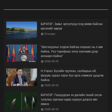
БИЧЛЭГ: Завьт эргүүлүүд голд живж байсан
иргэнийг аврав
Өчигдөр
"Шатахууныг олдож байгаа газраас нь л авч
байна. Үнэ тарифаас илүү хангамж дээр
анхаарч байна"
2026-08-05
Н.Учрал: Бүсийн чуулган, салбарын ой,
форум, хурал зэрэг бүх арга хэмжээг цуцалж
байна
2026-08-05
БИЧЛЭГ: Гашуудсан эх далайн гахай үхсэн
тугалаа зургаан өдөр нуруун дээрээ авч
явжээ
2026-08-04