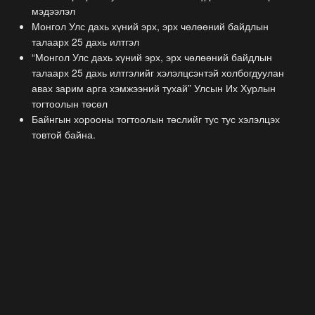
мэдээлэл
Монгол Улс дахь хүний эрх, эрх чөлөөний байдлын
талаарх 25 дахь илтгэл
“Монгол Улс дахь хүний эрх, эрх чөлөөний байдлын
талаарх 25 дахь илтгэлийг хэлэлцсэнтэй холбогдуулан
авах зарим арга хэмжээний тухай” Улсын Их Хурлын
тогтоолын төсөл
Байнгын хорооны тогтоолын төслийг тус тус хэлэлцэх
товтой байна.