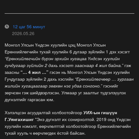
12 цаг 56 минут
2026.05.26
Монгол Улсын Үндсэн хуулийн цэц Монгол Улсын
Ерөнхийлөгчийн тухай хуулийн 6 дугаар зүйлийн 1 дэх хэсэгт
“Ерөнхийлөгчийн бүрэн эрхийн хугацаа Үндсэн хуулийн
гучдугаар зүйлийн 2 дахь хэсэгт зааснаар 4 жил байна.”
гэж
заасны
“… 4 жил …”
гэсэн нь Монгол Улсын Үндсэн хуулийн
Гучдугаар зүйлийн 2 дахь хэсгийн
“Ерөнхийлөгчөөр … зургаан
жилийн хугацаагаар зөвхөн нэг удаа сонгоно.”
гэснийг
зөрчсөн гэж шийдвэрлэсэн. Улмаар уг заалтыг түдгэлзүүлэх
дүгнэлтийг гаргасан юм.
Хэлэлцсэн асуудалтай холбоотойгоор
УИХ-ын гишүүн
Г.Уянгахишиг
"Энэ дүгнэлт их сонирхолтой. 2019 онд Үндсэн
хуулийн нэмэлт, өөрчлөлттэй холбоотойгоор Ерөнхийлөгчийн
тухай хууль ч өөрчлөгдөх ёстой байсан.