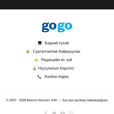
бэлгэдэл дүүрэн, хийморь золбоо өөдөө тэгш
дүүрэн сайхан тэмдэглэлээ
2026-07-13
ФОТО: Сэлэнгэ нутгийн хүү Даян Аварга
Б.Орхонбаяр
2026-07-13
Бидний тухай
ФОТО: Дархан аварга Н.Батсуурь элэг бүсээ
тайлж наадамчин олноор уухайлуулсан
Сурталчилгаа байршуулах
агшин
Редакцийн ёс зүй
2026-07-12
Нууцлалын бодлого
ФОТО: Үзэгчдийг суудлаас нь өндөлзүүлсэн
наймын давааны сүүлийн барилдаан
Холбоо барих
2026-07-12
ФОТО: Нэг дугаартай унаачтай даага НЭГД
орлоо
© 2007 - 2026 Монгол Контент ХХК • Бүх эрх хуулиар хамгаалагдсан
2026-07-12