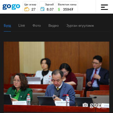
Цаг агаар
Зурхай
Валютын ханш
27
8.07
$
|
3594₮
Бүгд
Live
Фото
Видео
Зурган өгүүлэмж