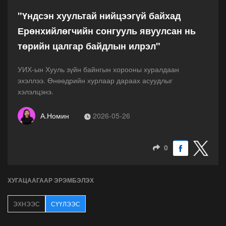
"Үндсэн хуультай нийцээгүй байхад
Ерөнхийлөгчийн сонгууль явуулсан нь
төрийн цалгар байдлын илрэл"
УИХ-ын Хууль зүйн байнгын хорооны хуралдаан
эхэллээ. Өнөөдрийн хурлаар дараах асуудлыг
хэлэлцэнэ.
А.Номин
2026-05-26
0
ХУГАЦААГААР ЭРЭМБЭЛЭХ
ЭХНЭЭС
СҮҮЛЭЭС