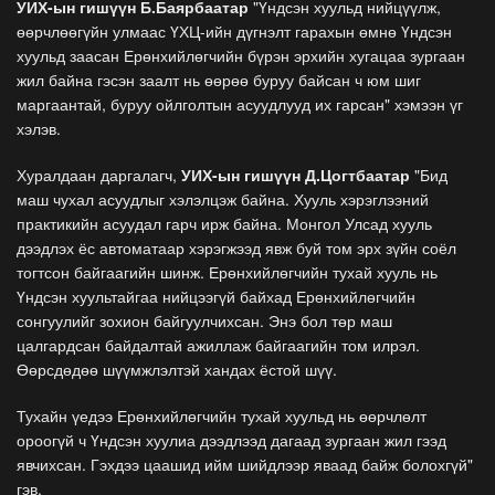
УИХ-ын гишүүн Б.Баярбаатар
"Үндсэн хуульд нийцүүлж,
өөрчлөөгүйн улмаас ҮХЦ-ийн дүгнэлт гарахын өмнө Үндсэн
хуульд заасан Ерөнхийлөгчийн бүрэн эрхийн хугацаа зургаан
жил байна гэсэн заалт нь өөрөө буруу байсан ч юм шиг
маргаантай, буруу ойлголтын асуудлууд их гарсан" хэмээн үг
хэлэв.
Хуралдаан даргалагч,
УИХ-ын гишүүн Д.Цогтбаатар
"Бид
маш чухал асуудлыг хэлэлцэж байна. Хууль хэрэглээний
практикийн асуудал гарч ирж байна. Монгол Улсад хууль
дээдлэх ёс автоматаар хэрэгжээд явж буй том эрх зүйн соёл
тогтсон байгаагийн шинж. Ерөнхийлөгчийн тухай хууль нь
Үндсэн хуультайгаа нийцээгүй байхад Ерөнхийлөгчийн
сонгуулийг зохион байгуулчихсан. Энэ бол төр маш
цалгардсан байдалтай ажиллаж байгаагийн том илрэл.
Өөрсдөдөө шүүмжлэлтэй хандах ёстой шүү.
Тухайн үедээ Ерөнхийлөгчийн тухай хуульд нь өөрчлөлт
ороогүй ч Үндсэн хуулиа дээдлээд дагаад зургаан жил гээд
явчихсан. Гэхдээ цаашид ийм шийдлээр яваад байж болохгүй"
гэв.