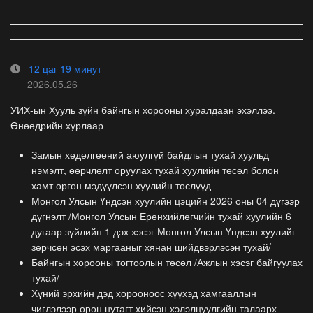
12 цаг 19 минут
2026.05.26
УИХ-ын Хууль зүйн байнгын хорооны хуралдаан эхэллээ.
Өнөөдрийн хурлаар
Замын хөдөлгөөний аюулгүй байдлын тухай хуульд
нэмэлт, өөрчлөлт оруулах тухай хуулийн төсөл болон
хамт өргөн мэдүүлсэн хуулийн төслүүд
Монгол Улсын Үндсэн хуулийн цэцийн 2026 оны 04 дүгээр
дүгнэлт /Монгол Улсын Ерөнхийлөгчийн тухай хуулийн 6
дугаар зүйлийн 1 дэх хэсэг Монгол Улсын Үндсэн хуулийг
зөрчсөн эсэх маргааныг хянан шийдвэрлэсэн тухай/
Байнгын хорооны тогтоолын төсөл /Ажлын хэсэг байгуулах
тухай/
Хүний эрхийн дэд хорооноос хүүхэд хамгааллын
чиглэлээр орон нутагт хийсэн хэлэлцүүлгийн талаарх