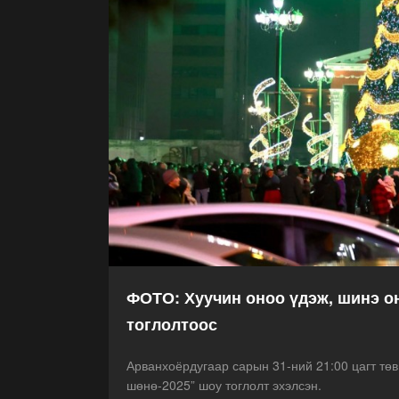
ФОТО: Хуучин оноо үдэж, шинэ о
тоглолтоос
Арванхоёрдугаар сарын 31-ний 21:00 цагт төв
шөнө-2025” шоу тоглолт эхэлсэн.