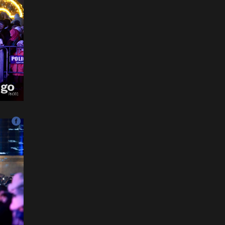
ФОТО: Тажикистан Улсын
Ерөнхийлөгчийн айлчлал
эхэллээ
2026-07-21
"Улсын цолд хүрсэн
бөхчүүдээс допинг
илрээгүй, аймгийн цолтой
нэг бөхөөс илэрсэн гэх
имэйл ирсэн"
2026-07-21
Засгийн газрын
хуралдаанаас гарсан
шийдвэрийг танилцуулж
байна
2026-07-21
Тажикистан Улсын
Ерөнхийлөгч Эмомали
Рахмоныг угтан авлаа
2026-07-21
Н.Учрал: Аль замуудыг