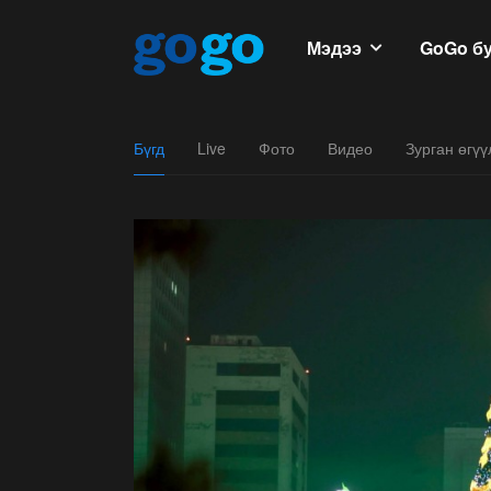
Мэдээ
GoGo б
Бүгд
Live
Фото
Видео
Зурган өгү