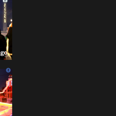
Наадмын нээлтийн Playlist
2026-07-11
Б.Бадар-Ууган: Уяач үзүүр
дээр ганц л тэсэрнэ шүү,
сайн бариад яваарай гэж
захисан
2026-07-11
ХОЁРЫН ДАВАА:
Г.Эрхэмбаяр, О.Хангай,
Ц.Бямба-Отгон нар давлаа
2026-07-11