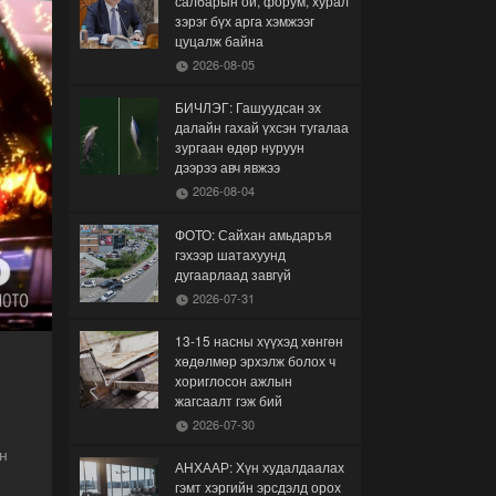
салбарын ой, форум, хурал
зэрэг бүх арга хэмжээг
цуцалж байна
2026-08-05
БИЧЛЭГ: Гашуудсан эх
далайн гахай үхсэн тугалаа
зургаан өдөр нуруун
дээрээ авч явжээ
2026-08-04
ФОТО: Сайхан амьдаръя
гэхээр шатахуунд
дугаарлаад завгүй
2026-07-31
13-15 насны хүүхэд хөнгөн
хөдөлмөр эрхэлж болох ч
хориглосон ажлын
жагсаалт гэж бий
2026-07-30
н
АНХААР: Хүн худалдаалах
гэмт хэргийн эрсдэлд орох