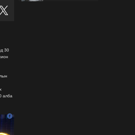
гэж буйгаа хэрхэн мэдэх
вэ?
2026-07-30
Б.Найдалаа: Бид хүссэн
хүсээгүй зах зээлийн
тариф руу орно, тэр нь
одоогийнхоос өндөр байна
нд 30
2026-07-26
хион
Орон нутгийн зам
ашигласны төлбөрийг
1000-aaс 5000 төгрөг
длын
болгож нэмлээ
2026-07-22
х
0 алба
С.Амарсайхан:
Фэйсбүүкээр ангийн групп
чат нээдэг, үүгээр
даалгавраа өгдгийг
зогсоож, хаана
2026-07-21