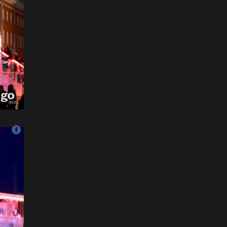
бэлгэдэл дүүрэн, хийморь
золбоо өөдөө тэгш дүүрэн
сайхан тэмдэглэлээ
2026-07-13
ФОТО: Сэлэнгэ нутгийн хүү
Даян Аварга Б.Орхонбаяр
2026-07-13
ФОТО: Дархан аварга
Н.Батсуурь элэг бүсээ
тайлж наадамчин олноор
уухайлуулсан агшин
2026-07-12
ФОТО: Үзэгчдийг суудлаас
нь өндөлзүүлсэн наймын
давааны сүүлийн
барилдаан
2026-07-12
ФОТО: Нэг дугаартай