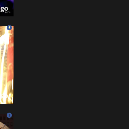
хэзээнээс хаахаа 08.01
гэхэд нийслэлчүүдэд
мэдээлээрэй
2026-07-20
Цомоо өргөж, ялалтаа
тэмдэглэх аваргуудын
дэргэдээс Трамп холдохыг
хүссэнгүй
2026-07-20
ФОТО: Хөл бөмбөгийн
ДАШТ-д анх удаа зохион
байгуулсан завсарлагааны
шоу тоглолтоос
2026-07-20
ФОТО: Дэлхийн хошой
аварга Испани аваргын
цомоо өргөлөө
2026-07-20
У.Хүрэлсүх: Наадмаа
ёслол төгөлдөр, ерөөл