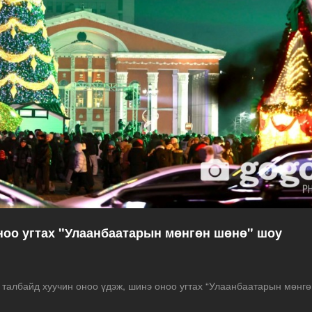
ноо угтах "Улаанбаатарын мөнгөн шөнө" шоу
 талбайд хуучин оноо үдэж, шинэ оноо угтах “Улаанбаатарын мөнгө