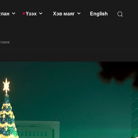
улан
Үзэх
Хэв маяг
English
үлэмж