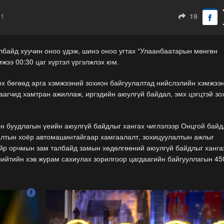
31
19
албайд хуучин оноо үдэж, шинэ оноо угтах “Улаанбаатарын мөнгөн
мжээ 00:30 цаг хүртэл үргэлжлэх юм.
ох бөгөөд арга хэмжээний зохион байгуулалтад нийслэлийн хэмжээ
хаагчид хамтран ажиллаж, иргэдийн аюулгүй байдал, эмх цэгцтэй зо
ын буудлагын үеийн аюулгүй байдлыг хангах чиглэлээр Онцгой бай
лалтын хоёр автомашинтайгаар хамгаалалт, зохицуулалтын ажлыг
 ойр орчмын зам талбайд замын хөдөлгөөний аюулгүй байдлыг ханга
, нийтийн хэв журам сахиулах зорилгоор цагдаагийн байгууллагын 45