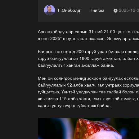
Г.Өнөболд
Нийгэм
2025-12-
Арванхоёрдугаар сарын 31-ний 21:00 цагт төв т
шөнө-2025” шоу тоглолт эхэлсэн. Энэхүү арга хэ
Баярын тоглолтод 200 гаруй уран бүтээлч оролц
гаруй байгууллагын 1800 гаруй ажилтан, албан 
байгуулалтыг ханган ажиллаж байна.
Мөн он солигдох мөчид зохион байгуулах ёслол
байгууллагын 92 алба хаагч, гал унтраах зориу
гүйцэтгэнэ. Үүнтэй уялдуулан төв талбай болон
чиглэлээр 115 алба хаагч, гэмт хэрэгтэй тэмцэх
хаагч тус тус үүрэг гүйцэтгэж байна.