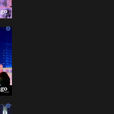
унаачтай даага НЭГД
орлоо
2026-07-12
ФОТО: Бяцхан наадамчид
2026-07-12
Б.Айболат: Хүүхдүүд
моринд дайруулсан,
өшиглүүлсэн дуудлага
бүртгэгдэж байна
2026-07-11
ФОТО: Д.Баярбаатарын
найруулсан НААДМЫН
НЭЭЛТ
2026-07-11
Уралдаанч хүүхдүүдээс 30
орчим станц, дуслын
тариур хураалаа
2026-07-11