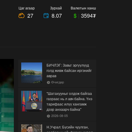
Цаг агаар
Зурхай
Валютын ханш
27
8.07
$
|
3594₮
БИЧЛЭГ: Завьт эргүүлүүд
голд живж байсан иргэнийг
аврав
Өчигдөр
"Шатахууныг олдож байгаа
газраас нь л авч байна. Үнэ
тарифаас илүү хангамж
дээр анхаарч байна"
2026-08-05
Н.Учрал: Бүсийн чуулган,