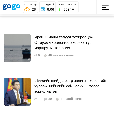
Цаг агаар
Зурхай
Валютын ханш
НҮҮР
28
8.06
$
|
3594₮
Иран, Оманы талууд тохиролцож
Ормузын хоолойгоор зорчих түр
маршрутыг гаргажээ
0
48 минутын өмнө
Шүүхийн шийдвэрээр авлигын хөрөнгийг
хурааж, нийгмийн сайн сайхны төлөө
зориулна гэв
1
30
17 цагийн өмнө