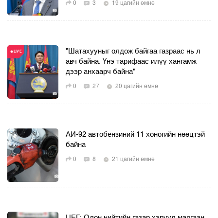
0
3
19 цагийн өмнө
"Шатахууныг олдож байгаа газраас нь л
авч байна. Үнэ тарифаас илүү хангамж
дээр анхаарч байна"
0
27
20 цагийн өмнө
АИ-92 автобензиний 11 хоногийн нөөцтэй
байна
0
8
21 цагийн өмнө
ЦЕГ: Олон нийтийн газар хэрүүл маргаан