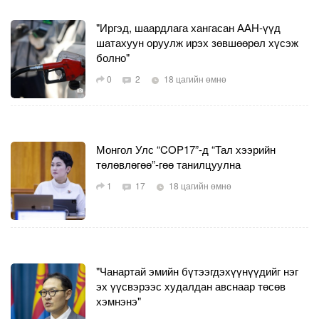
"Иргэд, шаардлага хангасан ААН-үүд
шатахуун оруулж ирэх зөвшөөрөл хүсэж
болно"
0
2
18 цагийн өмнө
Монгол Улс “COP17”-д “Тал хээрийн
төлөвлөгөө”-гөө танилцуулна
1
17
18 цагийн өмнө
"Чанартай эмийн бүтээгдэхүүнүүдийг нэг
эх үүсвэрээс худалдан авснаар төсөв
хэмнэнэ"