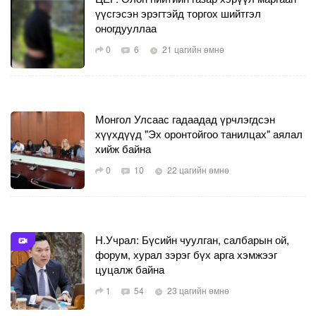
үүсгэсэн эрэгтэйд торгох шийтгэл
оногдууллаа
0
6
21 цагийн өмнө
Монгол Улсаас гадаадад үрчлэгдсэн
хүүхдүүд "Эх оронтойгоо танилцах" аялал
хийж байна
0
10
22 цагийн өмнө
Н.Учрал: Бүсийн чуулган, салбарын ой,
форум, хурал зэрэг бүх арга хэмжээг
цуцалж байна
1
54
23 цагийн өмнө