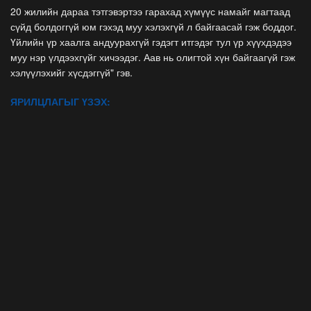
20 жилийн дараа тэтгэвэртээ гарахад хүмүүс намайг магтаад
сүйд болдоггүй юм гэхэд муу хэлэхгүй л байгаасай гэж боддог.
Үйлийн үр хаалга андуурахгүй гэдэгт итгэдэг тул үр хүүхдэдээ
муу нэр үлдээхгүйг хичээдэг. Аав нь олигтой хүн байгаагүй гэж
хэлүүлэхийг хүсдэггүй" гэв.
ЯРИЛЦЛАГЫГ ҮЗЭХ: