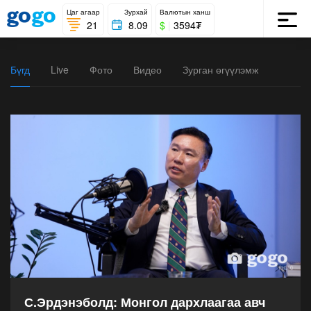
Цаг агаар
Зурхай
Валютын ханш
21
8.09
$
|
3594₮
Бүгд
Live
Фото
Видео
Зурган өгүүлэмж
С.Эрдэнэболд: Монгол дархлаагаа авч