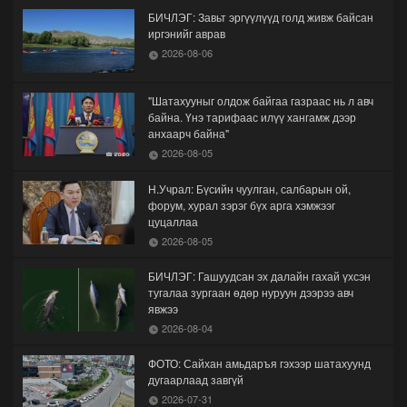
БИЧЛЭГ: Завьт эргүүлүүд голд живж байсан
иргэнийг аврав
2026-08-06
"Шатахууныг олдож байгаа газраас нь л авч
байна. Үнэ тарифаас илүү хангамж дээр
анхаарч байна"
2026-08-05
Н.Учрал: Бүсийн чуулган, салбарын ой,
форум, хурал зэрэг бүх арга хэмжээг
цуцаллаа
2026-08-05
БИЧЛЭГ: Гашуудсан эх далайн гахай үхсэн
тугалаа зургаан өдөр нуруун дээрээ авч
явжээ
2026-08-04
ФОТО: Сайхан амьдаръя гэхээр шатахуунд
дугаарлаад завгүй
2026-07-31