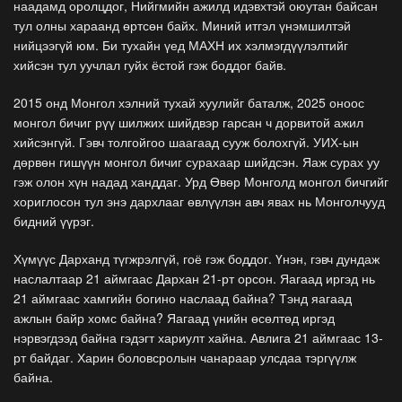
наадамд оролцдог, Нийгмийн ажилд идэвхтэй оюутан байсан
тул олны хараанд өртсөн байх. Миний итгэл үнэмшилтэй
нийцээгүй юм. Би тухайн үед МАХН их хэлмэгдүүлэлтийг
хийсэн тул уучлал гуйх ёстой гэж боддог байв.
2015 онд Монгол хэлний тухай хуулийг баталж, 2025 оноос
монгол бичиг рүү шилжих шийдвэр гарсан ч дорвитой ажил
хийсэнгүй. Гэвч толгойгоо шаагаад сууж болохгүй. УИХ-ын
дөрвөн гишүүн монгол бичиг сурахаар шийдсэн. Яаж сурах уу
гэж олон хүн надад ханддаг. Урд Өвөр Монголд монгол бичгийг
хориглосон тул энэ дархлааг өвлүүлэн авч явах нь Монголчууд
бидний үүрэг.
Хүмүүс Дарханд түгжрэлгүй, гоё гэж боддог. Үнэн, гэвч дундаж
наслалтаар 21 аймгаас Дархан 21-рт орсон. Яагаад иргэд нь
21 аймгаас хамгийн богино наслаад байна? Тэнд яагаад
ажлын байр хомс байна? Яагаад үнийн өсөлтөд иргэд
нэрвэгдээд байна гэдэгт хариулт хайна. Авлига 21 аймгаас 13-
рт байдаг. Харин боловсролын чанараар улсдаа тэргүүлж
байна.