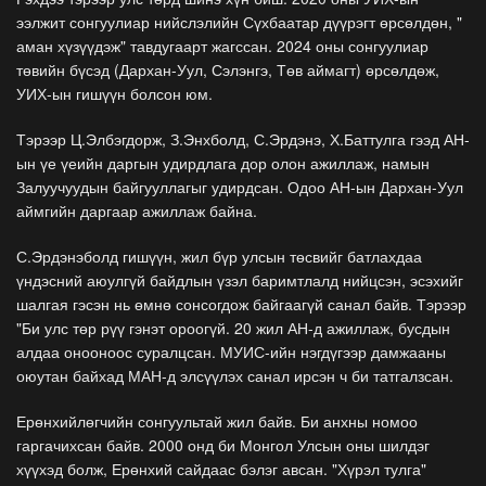
ээлжит сонгуулиар нийслэлийн Сүхбаатар дүүрэгт өрсөлдөн, "
аман хүзүүдэж" тавдугаарт жагссан. 2024 оны сонгуулиар
төвийн бүсэд (Дархан-Уул, Сэлэнгэ, Төв аймагт) өрсөлдөж,
УИХ-ын гишүүн болсон юм.
Тэрээр Ц.Элбэгдорж, З.Энхболд, С.Эрдэнэ, Х.Баттулга гээд АН-
ын үе үеийн даргын удирдлага дор олон ажиллаж, намын
Залуучуудын байгууллагыг удирдсан. Одоо АН-ын Дархан-Уул
аймгийн даргаар ажиллаж байна.
С.Эрдэнэболд гишүүн, жил бүр улсын төсвийг батлахдаа
үндэсний аюулгүй байдлын үзэл баримтлалд нийцсэн, эсэхийг
шалгая гэсэн нь өмнө сонсогдож байгаагүй санал байв. Тэрээр
"Би улс төр рүү гэнэт ороогүй. 20 жил АН-д ажиллаж, бусдын
алдаа онооноос суралцсан. МУИС-ийн нэгдүгээр дамжааны
оюутан байхад МАН-д элсүүлэх санал ирсэн ч би татгалзсан.
Ерөнхийлөгчийн сонгуультай жил байв. Би анхны номоо
гаргачихсан байв. 2000 онд би Монгол Улсын оны шилдэг
хүүхэд болж, Ерөнхий сайдаас бэлэг авсан. "Хүрэл тулга"