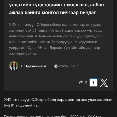
үлдэхийн тулд өдрийн тэмдэглэл, албан
ажлаа байнга монгол бичгээр бичдэг
УИХ-ын гишүүн С.Эрдэнэболд парламентад анх удаа
ажиллаж буй 81 гишүүний нэг. Гэхдээ тэрээр улс төрд
шинэ хүн биш. АН-ын үе үеийн даргын удирдлага дор
олон ажил хийж, намын Залуучуудын байгууллагыг
удирдсан. Одоо АН-ын Дархан-Уул аймгийн даргаар
ажиллаж байна.
Б.Эрдэнэчимэг
2026-05-17
0
УИХ-ын гишүүн С.Эрдэнэболд парламентад анх удаа ажиллаж
буй 81 гишүүний нэг.
Гэхдээ тэрээр улс төрд шинэ хүн биш. 2020 оны УИХ-ын