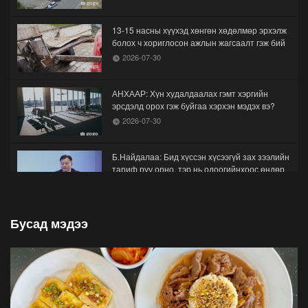
13-15 насны хүүхэд хөнгөн хөдөлмөр эрхэлж
болох ч хориглосон ажлын жагсаалт гэж бий
2026-07-30
АНХААР: Хүн худалдаалах гэмт хэргийн
эрсдэлд орох гэж буйгаа хэрхэн мэдэх вэ?
2026-07-30
Б.Найдалаа: Бид хүссэн хүсээгүй зах зээлийн
тариф руу орно, тэр нь одоогийнхоос өндөр
байна
2026-07-26
Бусад мэдээ
Орон нутгийн зам ашигласны төлбөрийг
1000-aaс 5000 төгрөг болгож нэмлээ
2026-07-22
С.Амарсайхан: Фэйсбүүкээр ангийн групп чат
нээдэг, үүгээр даалгавраа өгдгийг зогсоож,