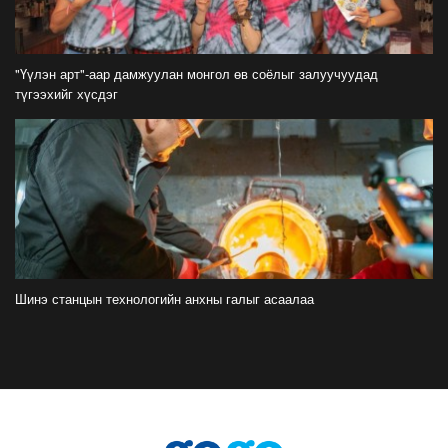
08.01 гэхэд нийслэлчүүдэд мэдээлээрэй
2026-07-20
"Үүлэн арт"-аар дамжуулан монгол өв соёлыг залуучуудад
Цомоо өргөж, ялалтаа тэмдэглэх аваргуудын
түгээхийг хүсдэг
дэргэдээс Трамп холдохыг хүссэнгүй
2026-07-20
ФОТО: Хөл бөмбөгийн ДАШТ-д анх удаа
зохион байгуулсан завсарлагааны шоу
тоглолтоос
2026-07-20
ФОТО: Дэлхийн хошой аварга Испани
аваргын цомоо өргөлөө
Шинэ станцын технологийн анхны галыг асаалаа
2026-07-20
У.Хүрэлсүх: Наадмаа ёслол төгөлдөр, ерөөл
бэлгэдэл дүүрэн, хийморь золбоо өөдөө тэгш
дүүрэн сайхан тэмдэглэлээ
2026-07-13