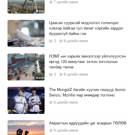
7 цагийн өмнө
Цаасан суурьтай мэдээлэл солилцоо
хэвээр байгаа тул бичиг хэргийн зардал
буурахгүй байна гэв
2
8 цагийн өмнө
НЭМГ-ын харьяа эмнэлгээр үйлчлүүлсэн
иргэд 120 минутаас эхлэн зогсоолын
төлбөр төлнө
2
8 цагийн өмнө
The MongolZ багийн хуучин гишүүд болох
Senzu, Mzinho нар өнөөдөр тоглоно
9 цагийн өмнө
Амралтын өдрүүдийн цаг агаарын ТӨЛӨВ
9 цагийн өмнө