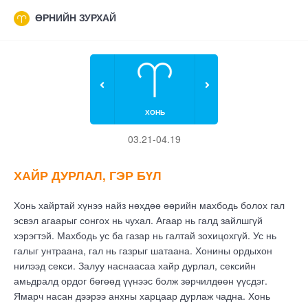
ӨРНИЙН ЗУРХАЙ
ХОНЬ
03.21-04.19
ХАЙР ДУРЛАЛ, ГЭР БҮЛ
Хонь хайртай хүнээ найз нөхдөө өөрийн махбодь болох гал
эсвэл агаарыг сонгох нь чухал. Агаар нь галд зайлшгүй
хэрэгтэй. Махбодь ус ба газар нь галтай зохицохгүй. Ус нь
галыг унтраана, гал нь газрыг шатаана. Хонины ордыхон
нилээд секси. Залуу наснаасаа хайр дурлал, сексийн
амьдралд ордог бөгөөд үүнээс болж зөрчилдөөн үүсдэг.
Ямарч насан дээрээ анхны харцаар дурлаж чадна. Хонь