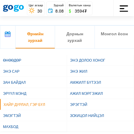
Цаг агаар
Зурхай
Валютын ханш
30
8.08
$
|
3594₮
Өрнийн
Дорнын
Монгол ёсон
зурхай
зурхай
ӨНӨӨДӨР
ЭНЭ ДОЛОО ХОНОГ
ЭНЭ САР
ЭНЭ ЖИЛ
ЗАН БАЙДАЛ
АМЖИЛТ БҮТЭЭЛ
ЭРҮҮЛ МЭНД
АЖИЛ МЭРГЭЖИЛ
ХАЙР ДУРЛАЛ, ГЭР БҮЛ
ЭРЭГТЭЙ
ЭМЭГТЭЙ
ЗОХИЦОЛ НИЙЦЭЛ
МАХБОД