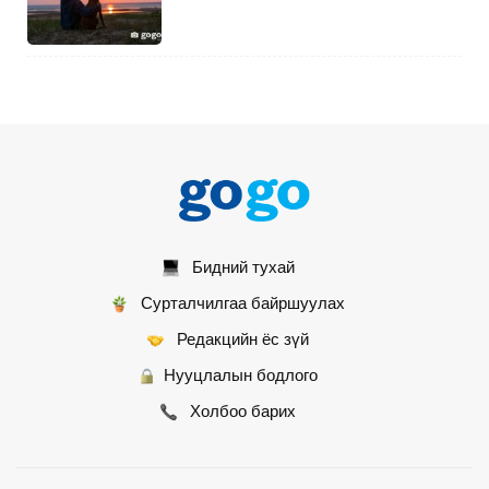
НИТХ: 52 тэрбумаар баригдах “Усан
спортын төв”-ийн төслийг дэмжсэнгүй
2
9 цагийн өмнө
А.Энхтөр: Нуур тахих уламжлал Хүннү
гүрний үеэс эхлэлтэй
6
9 цагийн өмнө
Бидний тухай
Сурталчилгаа байршуулах
Редакцийн ёс зүй
Нууцлалын бодлого
Холбоо барих