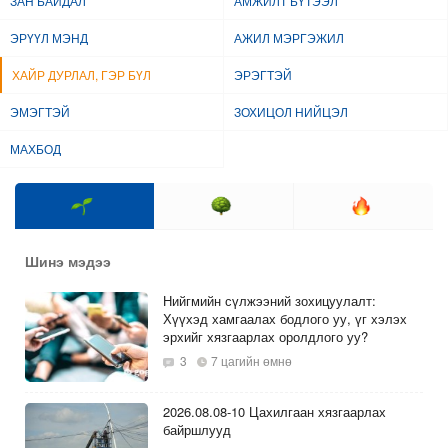
ЗАН БАЙДАЛ
АМЖИЛТ БҮТЭЭЛ
ЭРҮҮЛ МЭНД
АЖИЛ МЭРГЭЖИЛ
ХАЙР ДУРЛАЛ, ГЭР БҮЛ
ЭРЭГТЭЙ
ЭМЭГТЭЙ
ЗОХИЦОЛ НИЙЦЭЛ
МАХБОД
Шинэ мэдээ
Нийгмийн сүлжээний зохицуулалт:
Хүүхэд хамгаалах бодлого уу, үг хэлэх
эрхийг хязгаарлах оролдлого уу?
3
7 цагийн өмнө
2026.08.08-10 Цахилгаан хязгаарлах
байршлууд