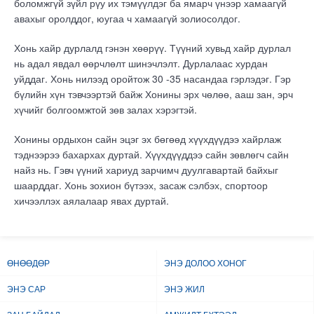
боломжгүй зүйл рүу их тэмүүлдэг ба ямарч үнээр хамаагүй
авахыг оролддог, юугаа ч хамаагүй золиосолдог.
Хонь хайр дурлалд гэнэн хөөрүү. Түүний хувьд хайр дурлал
нь адал явдал өөрчлөлт шинэчлэлт. Дурлалаас хурдан
уйддаг. Хонь нилээд оройтож 30 -35 насандаа гэрлэдэг. Гэр
бүлийн хүн тэвчээртэй байж Хонины эрх чөлөө, ааш зан, эрч
хүчийг болгоомжтой зөв залах хэрэгтэй.
Хонины ордыхон сайн эцэг эх бөгөөд хүүхдүүдээ хайрлаж
тэднээрээ бахархах дуртай. Хүүхдүүддээ сайн зөвлөгч сайн
найз нь. Гэвч үүний хариуд зарчимч дуулгавартай байхыг
шаарддаг. Хонь зохион бүтээх, засаж сэлбэх, спортоор
хичээллэх аялалаар явах дуртай.
ӨНӨӨДӨР
ЭНЭ ДОЛОО ХОНОГ
ЭНЭ САР
ЭНЭ ЖИЛ