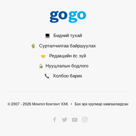
1
3 цагийн өмнө
Шаардлагагүй бол 11:00-16:00 цагийн
хооронд гадуур явахгүй байхыг зөвлөв
1
3 цагийн өмнө
Бидний тухай
Сурталчилгаа байршуулах
Редакцийн ёс зүй
Нууцлалын бодлого
Холбоо барих
© 2007 - 2026 Монгол Контент ХХК • Бүх эрх хуулиар хамгаалагдсан