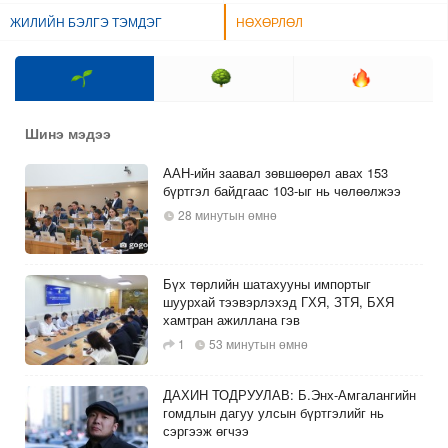
ЖИЛИЙН БЭЛГЭ ТЭМДЭГ
НӨХӨРЛӨЛ
Шинэ мэдээ
ААН-ийн заавал зөвшөөрөл авах 153
бүртгэл байдгаас 103-ыг нь чөлөөлжээ
28 минутын өмнө
Бүх төрлийн шатахууны импортыг
шуурхай тээвэрлэхэд ГХЯ, ЗТЯ, БХЯ
хамтран ажиллана гэв
1
53 минутын өмнө
ДАХИН ТОДРУУЛАВ: Б.Энх-Амгалангийн
гомдлын дагуу улсын бүртгэлийг нь
сэргээж өгчээ