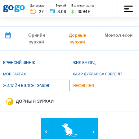
Цаг агаар
Зурхай
Валютын ханш
27
8.06
$
|
3594₮
Өрнийн
Дорнын
Монгол ёсон
зурхай
зурхай
ЕРӨНХИЙ ШИНЖ
ЖИЛ БА ОРД
МӨР ГАРГАХ
ХАЙР ДУРЛАЛ БА ГЭРЛЭЛТ
ЖИЛИЙН БЭЛГЭ ТЭМДЭГ
НӨХӨРЛӨЛ
ДОРНЫН ЗУРХАЙ