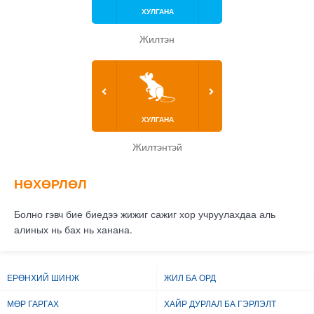
ХУЛГАНА
Жилтэн
ХУЛГАНА
Жилтэнтэй
НӨХӨРЛӨЛ
Болно гэвч бие биедээ жижиг сажиг хор учруулахдаа аль
алиных нь бах нь ханана.
ЕРӨНХИЙ ШИНЖ
ЖИЛ БА ОРД
МӨР ГАРГАХ
ХАЙР ДУРЛАЛ БА ГЭРЛЭЛТ