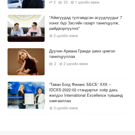
2
33
1 цагийн өмнө
"Аймгуудад тулгамдсан асуудлуудыг 7
хоног бүр Засгийн газарт танилцуулж,
шийдвэрлүүлнэ"
2 цагийн өмнө
Дуучин Ариана Гранде шинэ цомгоо
танилцууллаа
2
2 цагийн өмнө
“Таван Богд Финанс ББСБ” ХХК –
IDCXS:2022:02 cтандартыг хоёр дахь
жилдээ International Excellence түвшинд
хамгааллаа
3 цагийн өмнө
Малын бэлчээр ашиглалтын эрх зүйн
зохицуулалтыг боловсронгуй болгохыг
уламжиллаа